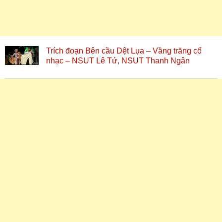
Trích đoạn Bên cầu Dệt Lụa – Vầng trăng cổ
nhạc – NSUT Lê Tứ, NSUT Thanh Ngân