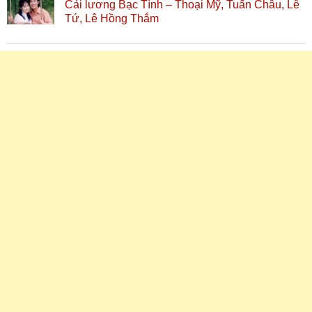
Cải lương Bạc Tình – Thoại Mỹ, Tuấn Châu, Lê
Tứ, Lê Hồng Thắm