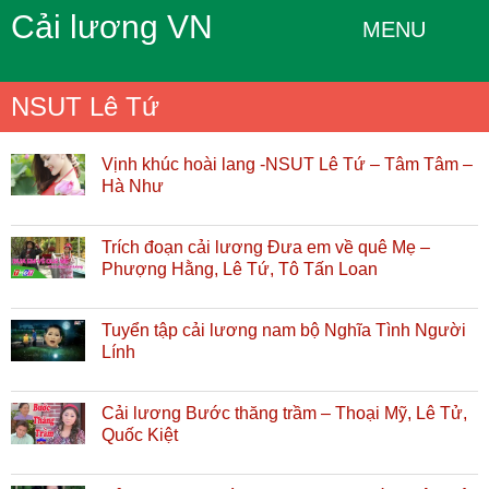
Cải lương VN
MENU
NSUT Lê Tứ
Vịnh khúc hoài lang -NSUT Lê Tứ – Tâm Tâm –
Hà Như
Trích đoạn cải lương Đưa em về quê Mẹ –
Phượng Hằng, Lê Tứ, Tô Tấn Loan
Tuyển tập cải lương nam bộ Nghĩa Tình Người
Lính
Cải lương Bước thăng trầm – Thoại Mỹ, Lê Tử,
Quốc Kiệt