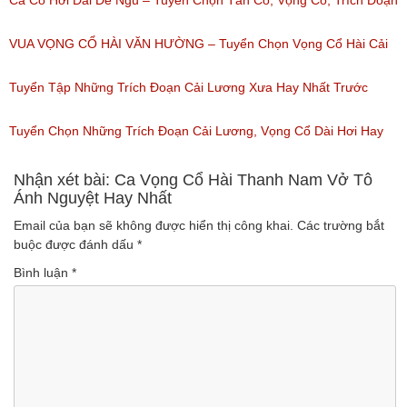
(Lượt nghe: 97)
Cổ, Cải Lương Hay Nhất
Ca Cổ Hơi Dài Dễ Ngủ – Tuyển Chọn Tân Cổ, Vọng Cổ, Trích Đoạn
(Lượt nghe: 4,811)
Cải Lương Hơi Dài Miền Tây Hay Nhất
VUA VỌNG CỔ HÀI VĂN HƯỜNG – Tuyển Chọn Vọng Cổ Hài Cải
(Lượt nghe: 676)
Lương, Tân Cổ Xưa Hay Nhất Của Văn Hường
Tuyển Tập Những Trích Đoạn Cải Lương Xưa Hay Nhất Trước
(Lượt nghe: 943)
1975 – Trích Đoạn Cải Lương Chọn Lọc
Tuyển Chọn Những Trích Đoạn Cải Lương, Vọng Cổ Dài Hơi Hay
(Lượt nghe: 153)
Nhất
Nhận xét bài: Ca Vọng Cổ Hài Thanh Nam Vở Tô
Ánh Nguyệt Hay Nhất
(Lượt nghe: 170)
Email của bạn sẽ không được hiển thị công khai.
Các trường bắt
buộc được đánh dấu
*
Bình luận
*