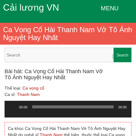
Cải lương VN
MENU
Ca Vọng Cổ Hài Thanh Nam Vở Tô Ánh
Nguyệt Hay Nhất
Search
Bài hát: Ca Vọng Cổ Hài Thanh Nam Vở
Tô Ánh Nguyệt Hay Nhất
Thể loại:
Ca vọng cổ
Ca sĩ:
Thanh Nam
00:00
00:00
Trình
chơi
Audio
Ca khúc Ca Vọng Cổ Hài Thanh Nam Vở Tô Ánh Nguyệt Hay
Nhất do nghệ sĩ
Thanh Nam
thể hiện, thuộc thể loại Ca vọng