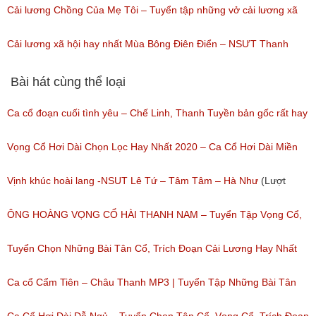
(Lượt nghe: 219)
Tân Cổ Xưa Hay Nhất Của Thanh Nam
Cải lương Chồng Của Mẹ Tôi – Tuyển tập những vở cải lương xã
(Lượt nghe: 1,083)
hội hay nhất
Cải lương xã hội hay nhất Mùa Bông Điên Điển – NSƯT Thanh
(Lượt nghe: 64)
Ngân, Chí Linh, Vân Hà, Thanh Nam
Bài hát cùng thể loại
(Lượt nghe: 120)
Ca cổ đoạn cuối tình yêu – Chế Linh, Thanh Tuyền bản gốc rất hay
(Lượt nghe: 332)
Vọng Cổ Hơi Dài Chọn Lọc Hay Nhất 2020 – Ca Cổ Hơi Dài Miền
Tây Hay Nhất
Vịnh khúc hoài lang -NSUT Lê Tứ – Tâm Tâm – Hà Như
(Lượt
(Lượt nghe: 832)
nghe: 119)
ÔNG HOÀNG VỌNG CỔ HÀI THANH NAM – Tuyển Tập Vọng Cổ,
Ca Cổ Cải Lương Hài Hay Nhất Của Thanh Nam
Tuyển Chọn Những Bài Tân Cổ, Trích Đoạn Cải Lương Hay Nhất
(Lượt nghe: 219)
Của 2 NỮ DANH CA Tân Cổ SIÊU HƠI DÀI
Ca cổ Cẩm Tiên – Châu Thanh MP3 | Tuyển Tập Những Bài Tân