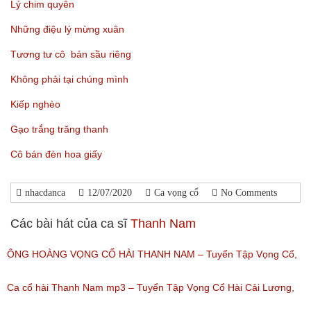
Lý chim quyên
Những điệu lý mừng xuân
Tương tư cô bán sầu riêng
Không phải tại chúng mình
Kiếp nghèo
Gạo trắng trăng thanh
Cô bán đèn hoa giấy
nhacdanca
12/07/2020
Ca vọng cổ
No Comments
Các bài hát của ca sĩ
Thanh Nam
ÔNG HOÀNG VỌNG CỔ HÀI THANH NAM – Tuyển Tập Vọng Cổ,
Ca Cổ Cải Lương Hài Hay Nhất Của Thanh Nam
Ca cổ hài Thanh Nam mp3 – Tuyển Tập Vọng Cổ Hài Cải Lương,