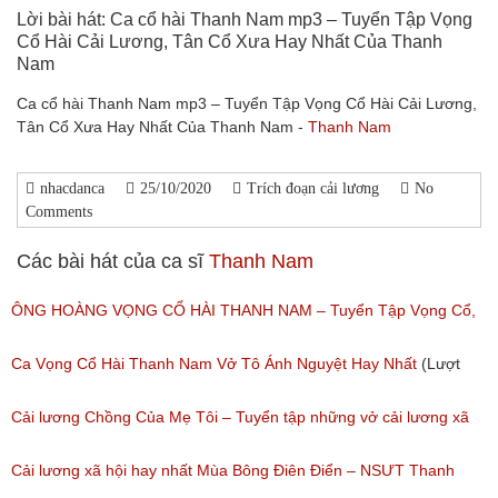
Lời bài hát: Ca cổ hài Thanh Nam mp3 – Tuyển Tập Vọng
Cổ Hài Cải Lương, Tân Cổ Xưa Hay Nhất Của Thanh
Nam
Ca cổ hài Thanh Nam mp3 – Tuyển Tập Vọng Cổ Hài Cải Lương,
Tân Cổ Xưa Hay Nhất Của Thanh Nam -
Thanh Nam
nhacdanca
25/10/2020
Trích đoạn cải lương
No
Comments
Các bài hát của ca sĩ
Thanh Nam
ÔNG HOÀNG VỌNG CỔ HÀI THANH NAM – Tuyển Tập Vọng Cổ,
Ca Cổ Cải Lương Hài Hay Nhất Của Thanh Nam
Ca Vọng Cổ Hài Thanh Nam Vở Tô Ánh Nguyệt Hay Nhất
(Lượt
(Lượt nghe: 218)
nghe: 336)
Cải lương Chồng Của Mẹ Tôi – Tuyển tập những vở cải lương xã
hội hay nhất
Cải lương xã hội hay nhất Mùa Bông Điên Điển – NSƯT Thanh