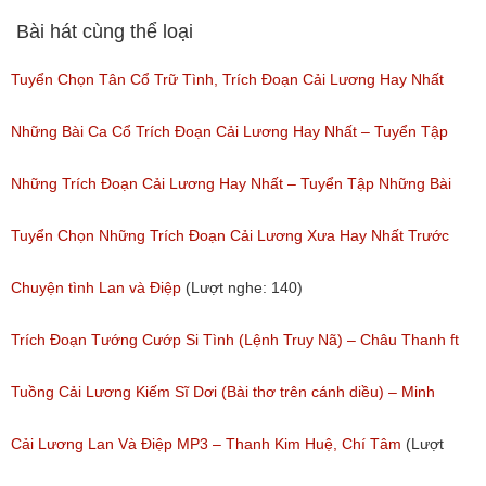
(Lượt nghe: 64)
Ngân, Chí Linh, Vân Hà, Thanh Nam
Bài hát cùng thể loại
(Lượt nghe: 120)
Tuyển Chọn Tân Cổ Trữ Tình, Trích Đoạn Cải Lương Hay Nhất
Của Nhiều Nghệ Sĩ Nổi Tiếng Đặc Sắc Nhất
Những Bài Ca Cổ Trích Đoạn Cải Lương Hay Nhất – Tuyển Tập
(Lượt nghe: 213)
Những Bài Ca Cổ Hay Của Tấn Tài
Những Trích Đoạn Cải Lương Hay Nhất – Tuyển Tập Những Bài
(Lượt nghe: 303)
Tân Cổ Cải Lương Đặc Sắc
Tuyển Chọn Những Trích Đoạn Cải Lương Xưa Hay Nhất Trước
(Lượt nghe: 150)
Năm 1975
Chuyện tình Lan và Điệp
(Lượt nghe: 140)
(Lượt nghe: 426)
Trích Đoạn Tướng Cướp Si Tình (Lệnh Truy Nã) – Châu Thanh ft
Cẩm Tiên, Hồng Yến
Tuồng Cải Lương Kiếm Sĩ Dơi (Bài thơ trên cánh diều) – Minh
(Lượt nghe: 1,213)
Phụng, Minh Châu
Cải Lương Lan Và Điệp MP3 – Thanh Kim Huệ, Chí Tâm
(Lượt