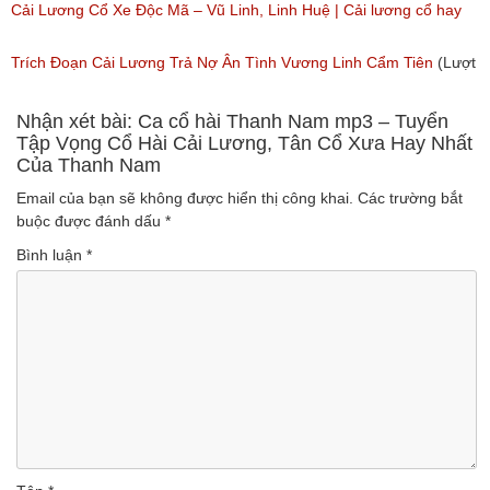
(Lượt nghe: 517)
nghe: 4,352)
Cải Lương Cổ Xe Độc Mã – Vũ Linh, Linh Huệ | Cải lương cổ hay
nhất
Trích Đoạn Cải Lương Trả Nợ Ân Tình Vương Linh Cẩm Tiên
(Lượt
(Lượt nghe: 1,347)
nghe: 971)
Nhận xét bài: Ca cổ hài Thanh Nam mp3 – Tuyển
Tập Vọng Cổ Hài Cải Lương, Tân Cổ Xưa Hay Nhất
Của Thanh Nam
Email của bạn sẽ không được hiển thị công khai.
Các trường bắt
buộc được đánh dấu
*
Bình luận
*