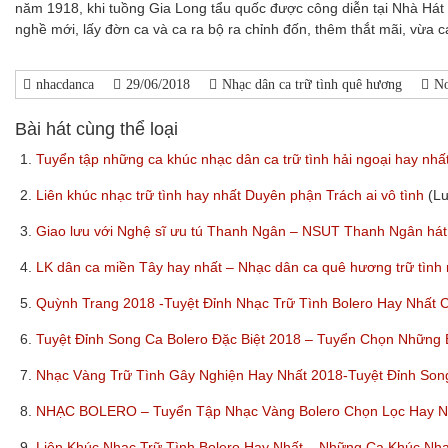
năm 1918, khi tuồng Gia Long tẩu quốc được công diễn tại Nhà Hát
nghề mới, lấy đờn ca và ca ra bộ ra chỉnh đốn, thêm thắt mãi, vừa 
nhacdanca
29/06/2018
Nhạc dân ca trữ tình quê hương
N
Bài hát cùng thể loại
1.
Tuyển tập những ca khúc nhạc dân ca trữ tình hải ngoại hay nhấ
2.
Liên khúc nhạc trữ tình hay nhất Duyên phận Trách ai vô tình
(L
3.
Giao lưu với Nghệ sĩ ưu tú Thanh Ngân – NSUT Thanh Ngân hát
4.
LK dân ca miền Tây hay nhất – Nhạc dân ca quê hương trữ tình
5.
Quỳnh Trang 2018 -Tuyệt Đỉnh Nhạc Trữ Tình Bolero Hay Nhất
6.
Tuyệt Đỉnh Song Ca Bolero Đặc Biệt 2018 – Tuyển Chọn Những
7.
Nhạc Vàng Trữ Tình Gây Nghiện Hay Nhất 2018-Tuyệt Đỉnh So
8.
NHẠC BOLERO – Tuyển Tập Nhạc Vàng Bolero Chọn Lọc Hay Nhấ
9.
Liên Khúc Nhạc Trữ Tình Bolero Hay Nhất – Những Ca Khúc Nh