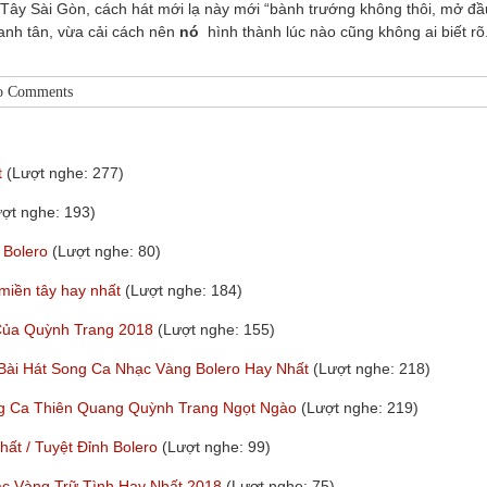
 Tây Sài Gòn, cách hát mới lạ này mới “bành trướng không thôi, mở đầ
canh tân, vừa cải cách nên
nó
hình thành lúc nào cũng không ai biết rõ
o Comments
t
(Lượt nghe: 277)
ượt nghe: 193)
 Bolero
(Lượt nghe: 80)
 miền tây hay nhất
(Lượt nghe: 184)
 Của Quỳnh Trang 2018
(Lượt nghe: 155)
 Bài Hát Song Ca Nhạc Vàng Bolero Hay Nhất
(Lượt nghe: 218)
ng Ca Thiên Quang Quỳnh Trang Ngọt Ngào
(Lượt nghe: 219)
t / Tuyệt Đỉnh Bolero
(Lượt nghe: 99)
ạc Vàng Trữ Tình Hay Nhất 2018
(Lượt nghe: 75)