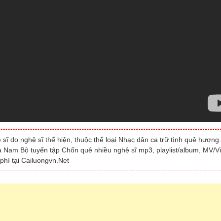
 do nghệ sĩ thể hiện, thuộc thể loại Nhạc dân ca trữ tình quê hương.
ca Nam Bộ tuyển tập Chốn quê nhiều nghệ sĩ mp3, playlist/album, MV/V
hí tại Cailuongvn.Net