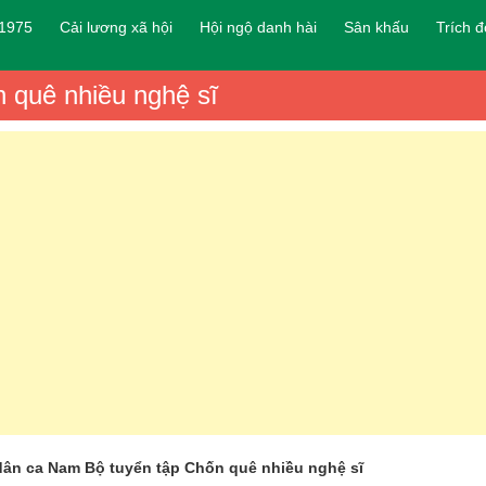
 1975
Cải lương xã hội
Hội ngộ danh hài
Sân khấu
Trích 
 quê nhiều nghệ sĩ
dân ca Nam Bộ tuyển tập Chốn quê nhiều nghệ sĩ