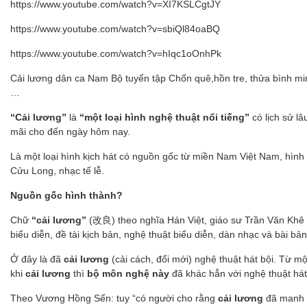
https://www.youtube.com/watch?v=XI7KSLCgtJY
https://www.youtube.com/watch?v=sbiQl84oaBQ
https://www.youtube.com/watch?v=hIqc1oOnhPk
Cải lương dân ca Nam Bộ tuyển tập Chốn quê,hồn tre, thửa bình minh
…
“Cải lương”
là
“một loại hình nghệ thuật nổi tiếng”
có lịch sử l
mãi cho đến ngày hôm nay.
Là một loại hình kịch hát có nguồn gốc từ miền Nam Việt Nam, hình
Cửu Long, nhạc tế lễ.
Nguồn gốc hình thành?
Chữ
“cải lương”
(改良) theo nghĩa Hán Việt, giáo sư Trần Văn Khê
biểu diễn, đề tài kịch bản, nghệ thuật biểu diễn, dàn nhạc và bài bản
Ở đây là đã
cải lương
(cải cách, đổi mới) nghệ thuật hát bội. Từ m
khi
cải lương
thì
bộ môn nghệ này
đã khác hẳn với nghệ thuật hát
Theo Vương Hồng Sển: tuy “có người cho rằng
cải lương
đã manh n