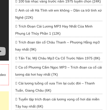
100 bài nhạc vàng trước năm 1975 tuyển chọn (24K)
Anh có về Hà Tĩnh với em không – Dân ca trữ tình xứ
Nghệ (22K)
Trích Đoạn Cải Lương MP3 Hay Nhất Của Minh
Phụng Lệ Thủy Phần 1 (12K)
Trích đoạn tân cổ Châu Thanh – Phượng Hằng mp3
hay nhất (9K)
Tấn Tài, Mỹ Châu Mp3 Ca Cổ Trước Năm 1975 (8K)
Ca cổ Phương Cẩm Ngọc MP3 – Trích đoạn ca cổ cải
lương dài hơi hay nhất (7K)
ideo
Cải lương tuồng cổ xưa Tìm lại cuộc đời – Thanh
Tuấn, Giang Châu (6K)
Tuyển tập trích đoạn cải lương vọng cổ hơi dài miền
Tây hay nhất (6K)