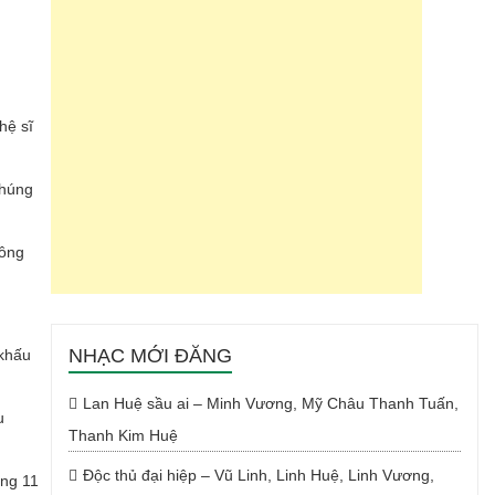
hệ sĩ
chúng
sông
NHẠC MỚI ĐĂNG
 khấu
Lan Huệ sầu ai – Minh Vương, Mỹ Châu Thanh Tuấn,
u
Thanh Kim Huệ
Độc thủ đại hiệp – Vũ Linh, Linh Huệ, Linh Vương,
áng 11