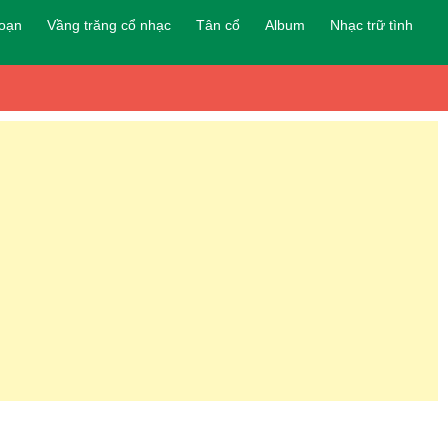
đoạn
Vầng trăng cổ nhạc
Tân cổ
Album
Nhạc trữ tình