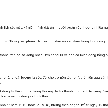
 lịch sử, mùa kỷ niệm, tình đất tình người, xuân yêu thương nhiều ng
âu đời. Những
tác phẩm
đặc sắc ghi dấu ấn sâu đậm trong lòng công 
 thành trên cơ sở dòng nhạc Đờn ca tài tử và dân ca miền đồng bằng 
 cho rằng:
cải lương
là sửa đổi cho trở nên tốt hơn”, thể hiện qua sân
.
ột động từ theo nghĩa thông thường đã trở thành một danh từ riêng. Sa
 bội cả về nội dung và hình thức.
ha từ năm 1916, hoặc là 1918″, nhưng theo ông thì kể từ ngày 16 th