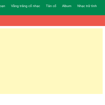
đoạn
Vầng trăng cổ nhạc
Tân cổ
Album
Nhạc trữ tình