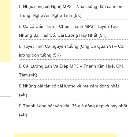
Nhạc sống xứ Nghệ MP3 – Nhạc sống dân ca miền
Trung, Nghệ An, Nghệ Tĩnh (5K)
Ca cổ Cẩm Tiên – Châu Thanh MP3 | Tuyển Tập
Những Bài Tân Cổ, Cải Lương Hay Nhất (5K)
Tuyệt Tình Ca nguyên tuồng (Ông Cò Quận 9) – Cải
lương trọn tuồng (5K)
Cải Lương Lan Và Điệp MP3 – Thanh Kim Huệ, Chí
Tâm (4K)
Những bài tân cổ cải lương về mẹ cảm động nhất
(4K)
Thanh Long hát văn hầu 36 giá đồng đẹp và hay nhất
(4K)