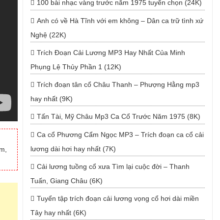
100 bài nhạc vàng trước năm 1975 tuyển chọn (24K)
Anh có về Hà Tĩnh với em không – Dân ca trữ tình xứ
Nghệ (22K)
Trích Đoạn Cải Lương MP3 Hay Nhất Của Minh
Phụng Lệ Thủy Phần 1 (12K)
Trích đoạn tân cổ Châu Thanh – Phượng Hằng mp3
hay nhất (9K)
Tấn Tài, Mỹ Châu Mp3 Ca Cổ Trước Năm 1975 (8K)
Ca cổ Phương Cẩm Ngọc MP3 – Trích đoạn ca cổ cải
lương dài hơi hay nhất (7K)
um,
Cải lương tuồng cổ xưa Tìm lại cuộc đời – Thanh
Tuấn, Giang Châu (6K)
Tuyển tập trích đoạn cải lương vọng cổ hơi dài miền
Tây hay nhất (6K)