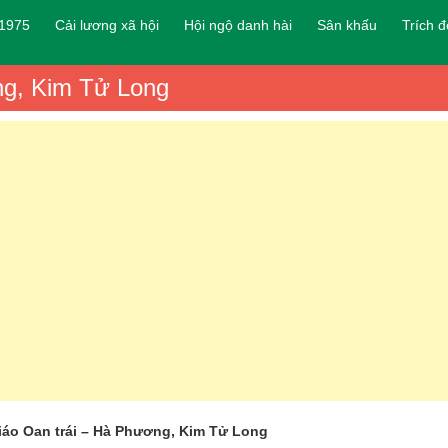
 1975
Cải lương xã hội
Hội ngộ danh hài
Sân khấu
Trích 
ng, Kim Tử Long
iáo Oan trái – Hà Phương, Kim Tử Long