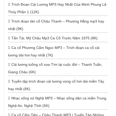
Trích Đoạn Cải Lương MP3 Hay Nhất Của Minh Phụng Lệ
Thủy Phần 1 (12K)
Trích đoạn tân cổ Châu Thanh – Phượng Hằng mp3 hay
nhất (9K)
Tấn Tài, Mỹ Châu Mp3 Ca Cổ Trước Năm 1975 (8K)
Ca cổ Phương Cẩm Ngọc MP3 – Trích đoạn ca cổ cải
lương dài hơi hay nhất (7K)
Cải lương tuồng cổ xưa Tìm lại cuộc đời – Thanh Tuấn,
Giang Châu (6K)
Tuyển tập trích đoạn cải lương vọng cổ hơi dài miền Tây
hay nhất (6K)
Nhạc sống xứ Nghệ MP3 – Nhạc sống dân ca miền Trung,
Nghệ An, Nghệ Tĩnh (5K)
Ca cổ Cẩm Tiên – Châu Thanh MP3 | Tuyển Tập Những