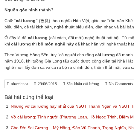
Nguồn gốc hình thành?
Chữ
“cải lương”
(改良) theo nghĩa Hán Việt, giáo sư Trần Văn Khê
biểu diễn, đề tài kịch bản, nghệ thuật biểu diễn, dàn nhạc và bài bản
Ở đây là đã
cải lương
(cải cách, đổi mới) nghệ thuật hát bội. Từ m
khi
cải lương
thì
bộ môn nghệ này
đã khác hẳn với nghệ thuật hát
Theo Vương Hồng Sển: tuy “có người cho rằng
cải lương
đã manh n
năm 1918, khi tuồng Gia Long tẩu quốc được công diễn tại Nhà Hát
nghề mới, lấy đờn ca và ca ra bộ ra chỉnh đốn, thêm thắt mãi, vừa 
nhacdanca
29/06/2018
Sân khấu cải lương
No Comments
Bài hát cùng thể loại
1.
Những vở cải lương hay nhất của NSUT Thanh Ngân và NSUT 
2.
Vở cải lương: Tình người (Phượng Loan, Hồ Ngọc Trinh, Diễm 
3.
Cho Đời Soi Gương – Mỹ Hằng, Đào Vũ Thanh, Trọng Nghĩa, N