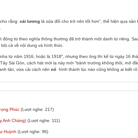
 cho rằng:
cải lương
là sửa đổi cho trở nên tốt hơn”, thể hiện qua sân
.
ột động từ theo nghĩa thông thường đã trở thành một danh từ riêng. Sa
 bội cả về nội dung và hình thức.
ha từ năm 1916, hoặc là 1918″, nhưng theo ông thì kể từ ngày 16 th
 Tây Sài Gòn, cách hát mới lạ này mới “bành trướng không thôi, mở đầ
canh tân, vừa cải cách nên
nó
hình thành lúc nào cũng không ai biết rõ
Trọng Phúc
(Lượt nghe: 217)
My,Anh Chàng)
(Lượt nghe: 111)
hư Huỳnh
(Lượt nghe: 96)