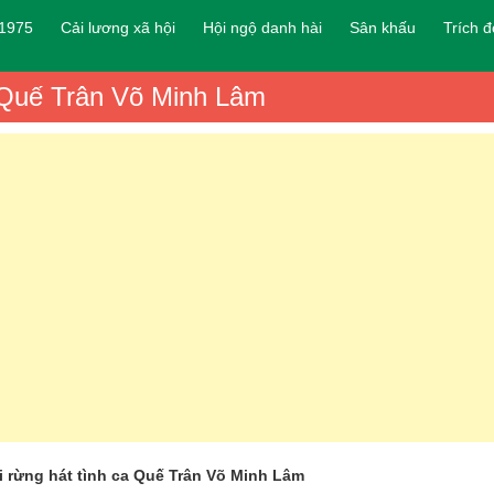
 1975
Cải lương xã hội
Hội ngộ danh hài
Sân khấu
Trích 
a Quế Trân Võ Minh Lâm
i rừng hát tình ca Quế Trân Võ Minh Lâm