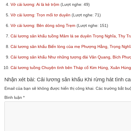
4.
Vở cải lương: Ai là kẻ trộm
(Lượt nghe: 49)
5.
Vở cải lương: Trọn mối tơ duyên
(Lượt nghe: 71)
6.
Vở cải lương: Bên dòng sông Trẹm
(Lượt nghe: 151)
7.
Cải lương sân khấu tuồng Mâm lá se duyên Trọng Nghĩa, Thy T
8.
Cải lương sân khấu Biển lòng của mẹ Phượng Hằng, Trọng Ngh
9.
Cải lương sân khấu Như những tượng đài Văn Quang, Bích Ph
10.
Cải lương tuồng Chuyện tình bên Tháp cổ Kim Hùng, Xuân Hùn
Nhận xét bài: Cải lương sân khấu Khi rừng hát tình 
Email của bạn sẽ không được hiển thị công khai.
Các trường bắt b
Bình luận
*