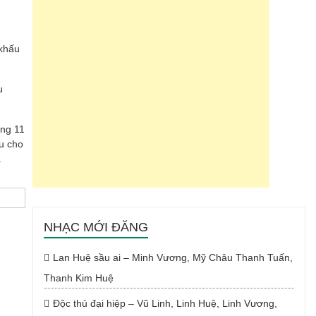
 khấu
u
áng 11
u cho
.
NHẠC MỚI ĐĂNG
Lan Huệ sầu ai – Minh Vương, Mỹ Châu Thanh Tuấn,
Thanh Kim Huệ
Độc thủ đại hiệp – Vũ Linh, Linh Huệ, Linh Vương,