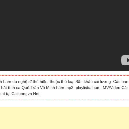
 Lâm do nghệ sĩ thể hiện, thuộc thể loại Sân khấu cải lương. Các bạn
g hát tình ca Quế Trân Võ Minh Lâm mp3, playlist/album, MV/Video Cải
hí tại Cailuongvn.Net