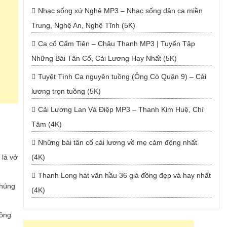
Nhạc sống xứ Nghệ MP3 – Nhạc sống dân ca miền
Trung, Nghệ An, Nghệ Tĩnh (5K)
Ca cổ Cẩm Tiên – Châu Thanh MP3 | Tuyển Tập
Những Bài Tân Cổ, Cải Lương Hay Nhất (5K)
Tuyệt Tình Ca nguyên tuồng (Ông Cò Quận 9) – Cải
lương trọn tuồng (5K)
Cải Lương Lan Và Điệp MP3 – Thanh Kim Huệ, Chí
Tâm (4K)
Những bài tân cổ cải lương về mẹ cảm động nhất
 là vở
(4K)
Thanh Long hát văn hầu 36 giá đồng đẹp và hay nhất
chúng
(4K)
sông