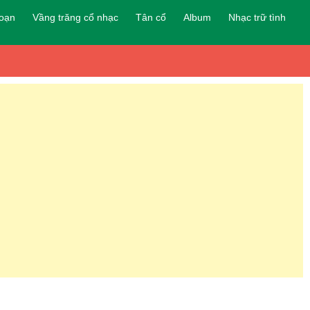
đoạn
Vầng trăng cổ nhạc
Tân cổ
Album
Nhạc trữ tình