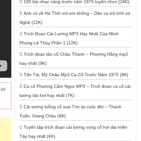
100 bài nhạc vàng trước năm 1975 tuyển chọn (24K)
Anh có về Hà Tĩnh với em không – Dân ca trữ tình xứ
Nghệ (22K)
Trích Đoạn Cải Lương MP3 Hay Nhất Của Minh
Phụng Lệ Thủy Phần 1 (12K)
Trích đoạn tân cổ Châu Thanh – Phượng Hằng mp3
hay nhất (9K)
Tấn Tài, Mỹ Châu Mp3 Ca Cổ Trước Năm 1975 (8K)
Ca cổ Phương Cẩm Ngọc MP3 – Trích đoạn ca cổ cải
 có
lương dài hơi hay nhất (7K)
Cải lương tuồng cổ xưa Tìm lại cuộc đời – Thanh
Tuấn, Giang Châu (6K)
Tuyển tập trích đoạn cải lương vọng cổ hơi dài miền
Tây hay nhất (6K)