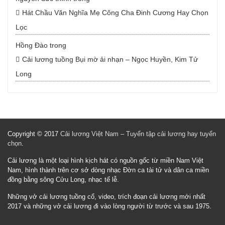
Hát Chầu Văn Nghĩa Mẹ Công Cha Đinh Cương Hay Chọn
Lọc
Hồng Đào
trong
Cải lương tuồng Bụi mờ ải nhạn – Ngọc Huyền, Kim Tử
Long
Copyright © 2017
Cải lương Việt Nam – Tuyển tập cải lương hay tuyển
chọn
.
Cải lương là một loại hình kịch hát có nguồn gốc từ miền Nam Việt
Nam, hình thành trên cơ sở dòng nhạc Đờn ca tài tử và dân ca miền
đồng bằng sông Cửu Long, nhạc tế lễ.
Những vở cải lương tuồng cổ, video, trích đoạn cải lương mới nhất
2017 và những vở cải lương đi vào lòng người từ trước và sau 1975.