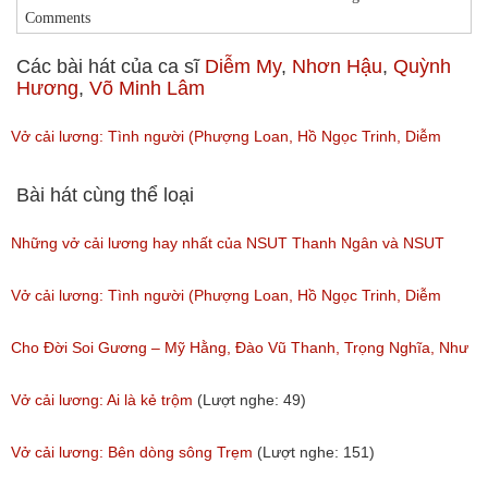
Comments
Các bài hát của ca sĩ
Diễm My
,
Nhơn Hậu
,
Quỳnh
Hương
,
Võ Minh Lâm
Vở cải lương: Tình người (Phượng Loan, Hồ Ngọc Trinh, Diễm
My,Anh Chàng)
Bài hát cùng thể loại
(Lượt nghe: 111)
Những vở cải lương hay nhất của NSUT Thanh Ngân và NSUT
Trọng Phúc
Vở cải lương: Tình người (Phượng Loan, Hồ Ngọc Trinh, Diễm
(Lượt nghe: 217)
My,Anh Chàng)
Cho Đời Soi Gương – Mỹ Hằng, Đào Vũ Thanh, Trọng Nghĩa, Như
(Lượt nghe: 111)
Huỳnh
Vở cải lương: Ai là kẻ trộm
(Lượt nghe: 49)
(Lượt nghe: 96)
Vở cải lương: Bên dòng sông Trẹm
(Lượt nghe: 151)