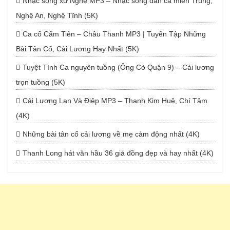
Nhạc sống xứ Nghệ MP3 – Nhạc sống dân ca miền Trung,
Nghệ An, Nghệ Tĩnh (5K)
Ca cổ Cẩm Tiên – Châu Thanh MP3 | Tuyển Tập Những
Bài Tân Cổ, Cải Lương Hay Nhất (5K)
Tuyệt Tình Ca nguyên tuồng (Ông Cò Quận 9) – Cải lương
trọn tuồng (5K)
Cải Lương Lan Và Điệp MP3 – Thanh Kim Huệ, Chí Tâm
(4K)
Những bài tân cổ cải lương về mẹ cảm động nhất (4K)
Thanh Long hát văn hầu 36 giá đồng đẹp và hay nhất (4K)