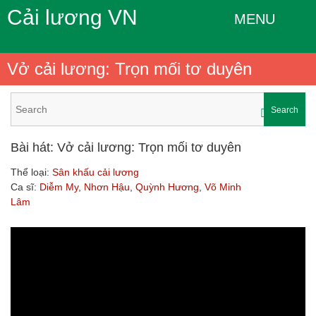
Cải lương VN
MENU
Vở cải lương: Trọn mối tơ duyên
Search
Bài hát: Vở cải lương: Trọn mối tơ duyên
Thể loại:
Sân khấu cải lương
Ca sĩ:
Diễm My
,
Nhơn Hậu
,
Quỳnh Hương
,
Võ Minh
Lâm