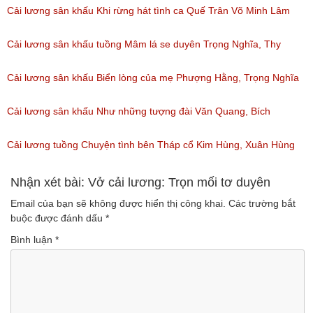
Cải lương sân khấu Khi rừng hát tình ca Quế Trân Võ Minh Lâm
(Lượt nghe: 139)
Cải lương sân khấu tuồng Mâm lá se duyên Trọng Nghĩa, Thy
Trang
Cải lương sân khấu Biển lòng của mẹ Phượng Hằng, Trọng Nghĩa
(Lượt nghe: 70)
(Lượt nghe: 95)
Cải lương sân khấu Như những tượng đài Văn Quang, Bích
Phượng
Cải lương tuồng Chuyện tình bên Tháp cổ Kim Hùng, Xuân Hùng
(Lượt nghe: 34)
(Lượt nghe: 68)
Nhận xét bài: Vở cải lương: Trọn mối tơ duyên
Email của bạn sẽ không được hiển thị công khai.
Các trường bắt
buộc được đánh dấu
*
Bình luận
*