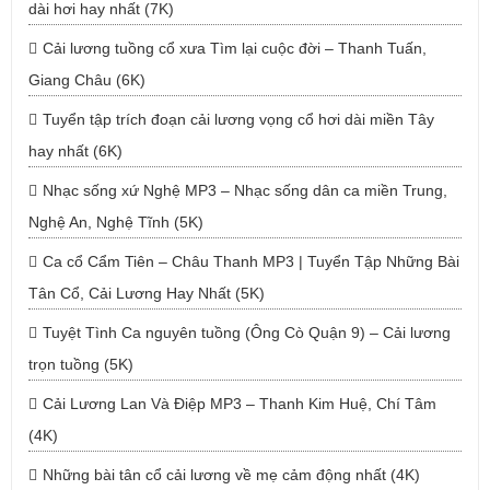
dài hơi hay nhất (7K)
Cải lương tuồng cổ xưa Tìm lại cuộc đời – Thanh Tuấn,
Giang Châu (6K)
Tuyển tập trích đoạn cải lương vọng cổ hơi dài miền Tây
hay nhất (6K)
Nhạc sống xứ Nghệ MP3 – Nhạc sống dân ca miền Trung,
Nghệ An, Nghệ Tĩnh (5K)
Ca cổ Cẩm Tiên – Châu Thanh MP3 | Tuyển Tập Những Bài
Tân Cổ, Cải Lương Hay Nhất (5K)
Tuyệt Tình Ca nguyên tuồng (Ông Cò Quận 9) – Cải lương
trọn tuồng (5K)
Cải Lương Lan Và Điệp MP3 – Thanh Kim Huệ, Chí Tâm
(4K)
Những bài tân cổ cải lương về mẹ cảm động nhất (4K)