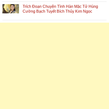
Trích Đoạn Chuyện Tình Hàn Mặc Tử Hùng
Cường Bạch Tuyết Bích Thủy Kim Ngọc