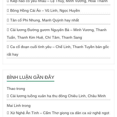
Kiếp nào có yêu nhau – Lệ Thủy, Minh Vương, Hoài Thanh
Bông Hồng Cài Áo – Vũ Linh, Ngọc Huyền
Tân cổ Phi Nhung, Mạnh Quỳnh hay nhất
Cải lương Đường gươm Nguyên Bá – Minh Vương, Thanh
Tuấn, Thanh Kim Huệ, Chí Tâm, Thanh Sang
Ca cổ đoạn cuối tình yêu – Chế Linh, Thanh Tuyền bản gốc
rất hay
BÌNH LUẬN GẦN ĐÂY
Thao
trong
Cải lương tuồng xuân hạ thu đông Chiêu Linh, Châu Minh
Mai Linh
trong
Xứ Nghệ Ân Tình – Cẩm Thơ giọng ca dân ca xứ nghệ ngọt