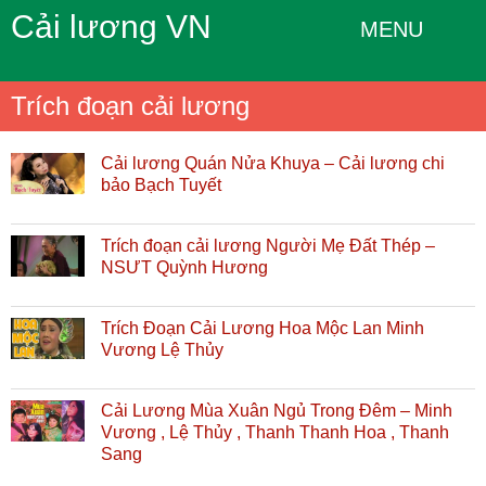
Cải lương VN
MENU
Trích đoạn cải lương
Cải lương Quán Nửa Khuya – Cải lương chi
bảo Bạch Tuyết
Trích đoạn cải lương Người Mẹ Đất Thép –
NSƯT Quỳnh Hương
Trích Đoạn Cải Lương Hoa Mộc Lan Minh
Vương Lệ Thủy
Cải Lương Mùa Xuân Ngủ Trong Đêm – Minh
Vương , Lệ Thủy , Thanh Thanh Hoa , Thanh
Sang