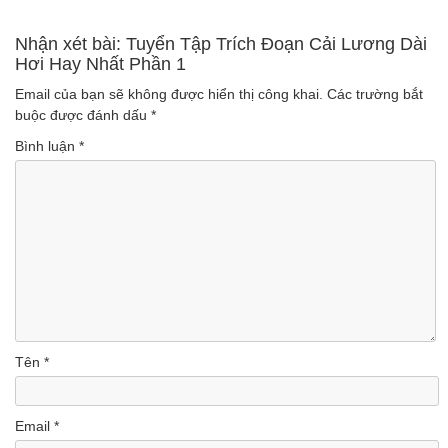
nhất
Nhận xét bài: Tuyển Tập Trích Đoạn Cải Lương Dài
Hơi Hay Nhất Phần 1
(Lượt nghe: 1,347)
Email của bạn sẽ không được hiển thị công khai.
Các trường bắt
buộc được đánh dấu
*
Bình luận
*
Tên
*
Email
*