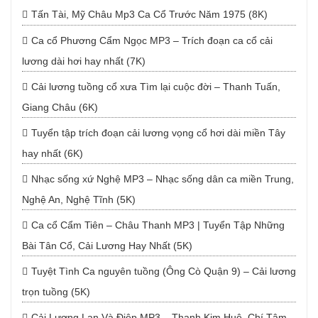
Tấn Tài, Mỹ Châu Mp3 Ca Cổ Trước Năm 1975 (8K)
Ca cổ Phương Cẩm Ngọc MP3 – Trích đoạn ca cổ cải
lương dài hơi hay nhất (7K)
Cải lương tuồng cổ xưa Tìm lại cuộc đời – Thanh Tuấn,
Giang Châu (6K)
Tuyển tập trích đoạn cải lương vọng cổ hơi dài miền Tây
hay nhất (6K)
Nhạc sống xứ Nghệ MP3 – Nhạc sống dân ca miền Trung,
Nghệ An, Nghệ Tĩnh (5K)
Ca cổ Cẩm Tiên – Châu Thanh MP3 | Tuyển Tập Những
Bài Tân Cổ, Cải Lương Hay Nhất (5K)
Tuyệt Tình Ca nguyên tuồng (Ông Cò Quận 9) – Cải lương
trọn tuồng (5K)
Cải Lương Lan Và Điệp MP3 – Thanh Kim Huệ, Chí Tâm