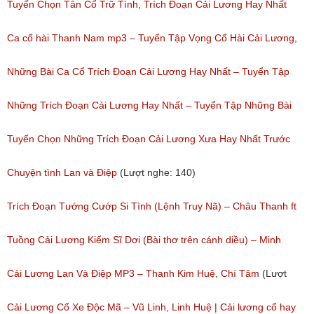
Tuyển Chọn Tân Cổ Trữ Tình, Trích Đoạn Cải Lương Hay Nhất
Của Nhiều Nghệ Sĩ Nổi Tiếng Đặc Sắc Nhất
Ca cổ hài Thanh Nam mp3 – Tuyển Tập Vọng Cổ Hài Cải Lương,
(Lượt nghe: 213)
Tân Cổ Xưa Hay Nhất Của Thanh Nam
Những Bài Ca Cổ Trích Đoạn Cải Lương Hay Nhất – Tuyển Tập
(Lượt nghe: 1,083)
Những Bài Ca Cổ Hay Của Tấn Tài
Những Trích Đoạn Cải Lương Hay Nhất – Tuyển Tập Những Bài
(Lượt nghe: 303)
Tân Cổ Cải Lương Đặc Sắc
Tuyển Chọn Những Trích Đoạn Cải Lương Xưa Hay Nhất Trước
(Lượt nghe: 150)
Năm 1975
Chuyện tình Lan và Điệp
(Lượt nghe: 140)
(Lượt nghe: 426)
Trích Đoạn Tướng Cướp Si Tình (Lệnh Truy Nã) – Châu Thanh ft
Cẩm Tiên, Hồng Yến
Tuồng Cải Lương Kiếm Sĩ Dơi (Bài thơ trên cánh diều) – Minh
(Lượt nghe: 1,213)
Phụng, Minh Châu
Cải Lương Lan Và Điệp MP3 – Thanh Kim Huệ, Chí Tâm
(Lượt
(Lượt nghe: 517)
nghe: 4,351)
Cải Lương Cổ Xe Độc Mã – Vũ Linh, Linh Huệ | Cải lương cổ hay