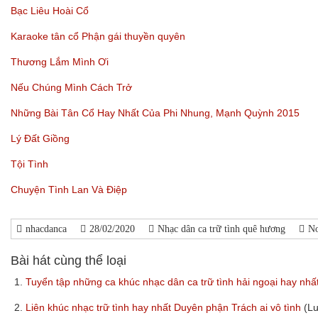
Bạc Liêu Hoài Cổ
Karaoke tân cổ Phận gái thuyền quyên
Thương Lắm Mình Ơi
Nếu Chúng Mình Cách Trở
Những Bài Tân Cổ Hay Nhất Của Phi Nhung, Mạnh Quỳnh 2015
Lý Đất Giồng
Tội Tình
Chuyện Tình Lan Và Điệp
nhacdanca
28/02/2020
Nhạc dân ca trữ tình quê hương
N
Bài hát cùng thể loại
1.
Tuyển tập những ca khúc nhạc dân ca trữ tình hải ngoại hay nhấ
2.
Liên khúc nhạc trữ tình hay nhất Duyên phận Trách ai vô tình
(L