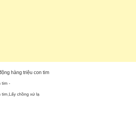
động hàng triệu con tim
 tim -
 tim,Lấy chồng xứ lạ