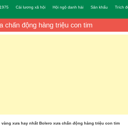
 1975
Cải lương xã hội
Hội ngộ danh hài
Sân khấu
Trích 
a chấn động hàng triệu con tim
c vàng xưa hay nhất Bolero xưa chấn động hàng triệu con tim