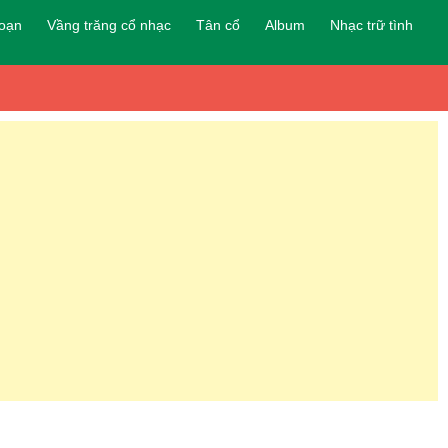
đoạn
Vầng trăng cổ nhạc
Tân cổ
Album
Nhạc trữ tình