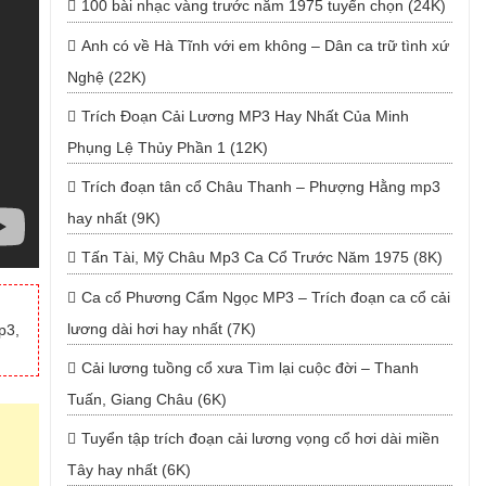
100 bài nhạc vàng trước năm 1975 tuyển chọn (24K)
Anh có về Hà Tĩnh với em không – Dân ca trữ tình xứ
Nghệ (22K)
Trích Đoạn Cải Lương MP3 Hay Nhất Của Minh
Phụng Lệ Thủy Phần 1 (12K)
Trích đoạn tân cổ Châu Thanh – Phượng Hằng mp3
hay nhất (9K)
Tấn Tài, Mỹ Châu Mp3 Ca Cổ Trước Năm 1975 (8K)
Ca cổ Phương Cẩm Ngọc MP3 – Trích đoạn ca cổ cải
lương dài hơi hay nhất (7K)
p3,
Cải lương tuồng cổ xưa Tìm lại cuộc đời – Thanh
Tuấn, Giang Châu (6K)
Tuyển tập trích đoạn cải lương vọng cổ hơi dài miền
Tây hay nhất (6K)