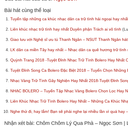
Bài hát cùng thể loại
1.
Tuyển tập những ca khúc nhạc dân ca trữ tình hải ngoại hay nhấ
2.
Liên khúc nhạc trữ tình hay nhất Duyên phận Trách ai vô tình
(L
3.
Giao lưu với Nghệ sĩ ưu tú Thanh Ngân – NSUT Thanh Ngân hát
4.
LK dân ca miền Tây hay nhất – Nhạc dân ca quê hương trữ tình
5.
Quỳnh Trang 2018 -Tuyệt Đỉnh Nhạc Trữ Tình Bolero Hay Nhất
6.
Tuyệt Đỉnh Song Ca Bolero Đặc Biệt 2018 – Tuyển Chọn Những
7.
Nhạc Vàng Trữ Tình Gây Nghiện Hay Nhất 2018-Tuyệt Đỉnh So
8.
NHẠC BOLERO – Tuyển Tập Nhạc Vàng Bolero Chọn Lọc Hay Nhấ
9.
Liên Khúc Nhạc Trữ Tình Bolero Hay Nhất – Những Ca Khúc Nh
10.
Nghe thử đi, hay lắm! Bạn sẽ phải nghe lại nhiều lần vì quá ha
Nhận xét bài: Chôm Chôm Lý Qua Phà – Ngọc Sơn | L