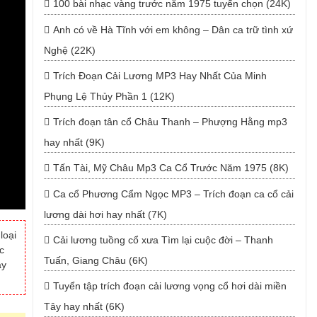
100 bài nhạc vàng trước năm 1975 tuyển chọn (24K)
Anh có về Hà Tĩnh với em không – Dân ca trữ tình xứ
Nghệ (22K)
Trích Đoạn Cải Lương MP3 Hay Nhất Của Minh
Phụng Lệ Thủy Phần 1 (12K)
Trích đoạn tân cổ Châu Thanh – Phượng Hằng mp3
hay nhất (9K)
Tấn Tài, Mỹ Châu Mp3 Ca Cổ Trước Năm 1975 (8K)
Ca cổ Phương Cẩm Ngọc MP3 – Trích đoạn ca cổ cải
lương dài hơi hay nhất (7K)
loại
Cải lương tuồng cổ xưa Tìm lại cuộc đời – Thanh
c
Tuấn, Giang Châu (6K)
ay
Tuyển tập trích đoạn cải lương vọng cổ hơi dài miền
Tây hay nhất (6K)