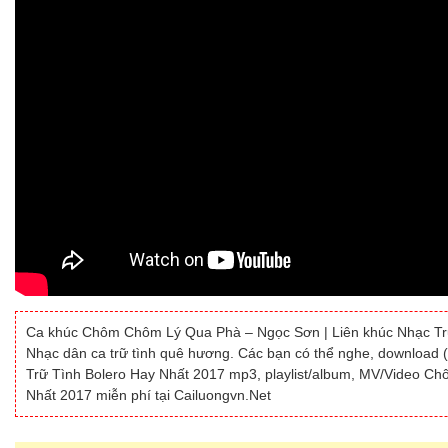
Ca khúc Chôm Chôm Lý Qua Phà – Ngọc Sơn | Liên khúc Nhạc Trữ
Nhạc dân ca trữ tình quê hương. Các bạn có thể nghe, download 
Trữ Tình Bolero Hay Nhất 2017 mp3, playlist/album, MV/Video C
Nhất 2017 miễn phí tại Cailuongvn.Net