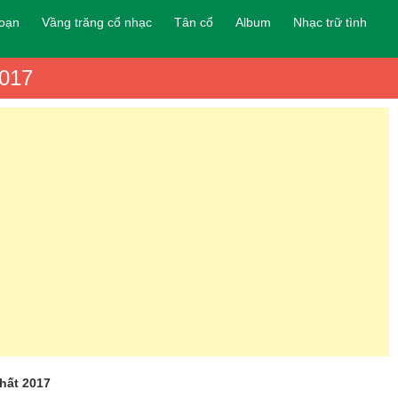
đoạn
Vầng trăng cổ nhạc
Tân cổ
Album
Nhạc trữ tình
2017
hất 2017