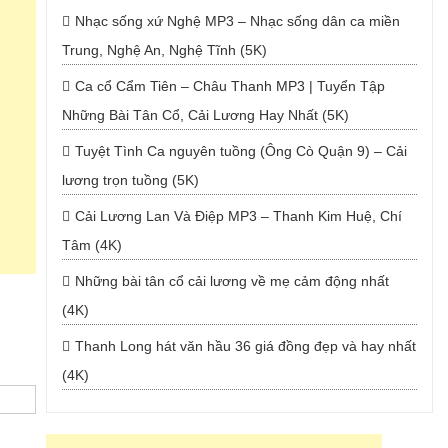
Nhạc sống xứ Nghệ MP3 – Nhạc sống dân ca miền
Trung, Nghệ An, Nghệ Tĩnh (5K)
Ca cổ Cẩm Tiên – Châu Thanh MP3 | Tuyển Tập
Những Bài Tân Cổ, Cải Lương Hay Nhất (5K)
Tuyệt Tình Ca nguyên tuồng (Ông Cò Quận 9) – Cải
lương trọn tuồng (5K)
Cải Lương Lan Và Điệp MP3 – Thanh Kim Huệ, Chí
Tâm (4K)
Những bài tân cổ cải lương về mẹ cảm động nhất
(4K)
Thanh Long hát văn hầu 36 giá đồng đẹp và hay nhất
(4K)