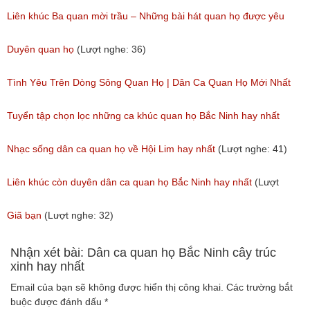
(Lượt nghe: 60)
Liên khúc Ba quan mời trầu – Những bài hát quan họ được yêu
thích nhất hiện nay
Duyên quan họ
(Lượt nghe: 36)
(Lượt nghe: 173)
Tình Yêu Trên Dòng Sông Quan Họ | Dân Ca Quan Họ Mới Nhất
2018
Tuyển tập chọn lọc những ca khúc quan họ Bắc Ninh hay nhất
(Lượt nghe: 31)
(Lượt nghe: 215)
Nhạc sống dân ca quan họ về Hội Lim hay nhất
(Lượt nghe: 41)
Liên khúc còn duyên dân ca quan họ Bắc Ninh hay nhất
(Lượt
nghe: 108)
Giã bạn
(Lượt nghe: 32)
Nhận xét bài: Dân ca quan họ Bắc Ninh cây trúc
xinh hay nhất
Email của bạn sẽ không được hiển thị công khai.
Các trường bắt
buộc được đánh dấu
*