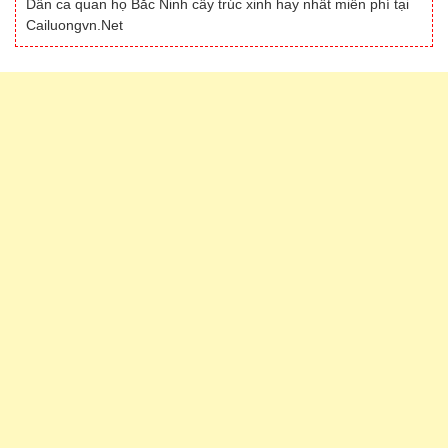
Dân ca quan họ Bắc Ninh cây trúc xinh hay nhất miễn phí tại
Cailuongvn.Net