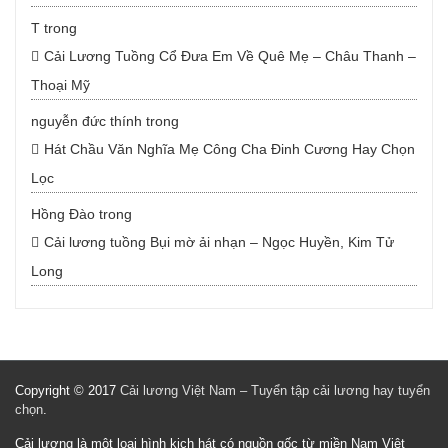
T
trong
Cải Lương Tuồng Cổ Đưa Em Về Quê Mẹ – Châu Thanh –
Thoại Mỹ
nguyễn đức thính
trong
Hát Chầu Văn Nghĩa Mẹ Công Cha Đinh Cương Hay Chọn
Lọc
Hồng Đào
trong
Cải lương tuồng Bụi mờ ải nhạn – Ngọc Huyền, Kim Tử
Long
Copyright © 2017
Cải lương Việt Nam – Tuyển tập cải lương hay tuyển
chọn
.
Cải lương là một loại hình kịch hát có nguồn gốc từ miền Nam Việt