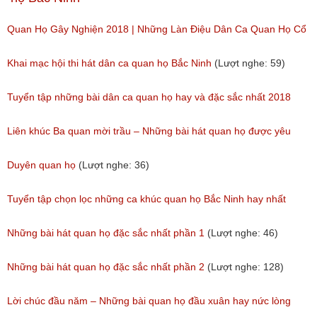
Quan Họ Gây Nghiện 2018 | Những Làn Điệu Dân Ca Quan Họ Cổ
Bắc Ninh Hay Ngây Ngất
Khai mạc hội thi hát dân ca quan họ Bắc Ninh
(Lượt nghe: 59)
(Lượt nghe: 84)
Tuyển tập những bài dân ca quan họ hay và đặc sắc nhất 2018
(Lượt nghe: 59)
Liên khúc Ba quan mời trầu – Những bài hát quan họ được yêu
thích nhất hiện nay
Duyên quan họ
(Lượt nghe: 36)
(Lượt nghe: 173)
Tuyển tập chọn lọc những ca khúc quan họ Bắc Ninh hay nhất
(Lượt nghe: 214)
Những bài hát quan họ đặc sắc nhất phần 1
(Lượt nghe: 46)
Những bài hát quan họ đặc sắc nhất phần 2
(Lượt nghe: 128)
Lời chúc đầu năm – Những bài quan họ đầu xuân hay nức lòng