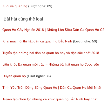
người
Xuôi về quan họ
(Lượt nghe: 89)
(Lượt nghe: 515)
Bài hát cùng thể loại
Quan Họ Gây Nghiện 2018 | Những Làn Điệu Dân Ca Quan Họ Cổ
Bắc Ninh Hay Ngây Ngất
Khai mạc hội thi hát dân ca quan họ Bắc Ninh
(Lượt nghe: 59)
(Lượt nghe: 84)
Tuyển tập những bài dân ca quan họ hay và đặc sắc nhất 2018
(Lượt nghe: 59)
Liên khúc Ba quan mời trầu – Những bài hát quan họ được yêu
thích nhất hiện nay
Duyên quan họ
(Lượt nghe: 36)
(Lượt nghe: 173)
Tình Yêu Trên Dòng Sông Quan Họ | Dân Ca Quan Họ Mới Nhất
2018
Tuyển tập chọn lọc những ca khúc quan họ Bắc Ninh hay nhất