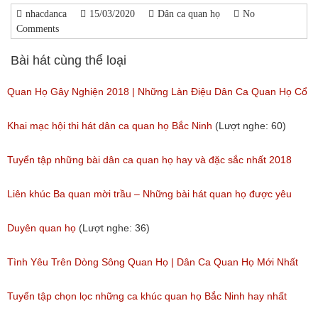
nhacdanca
15/03/2020
Dân ca quan họ
No
Comments
Bài hát cùng thể loại
Quan Họ Gây Nghiện 2018 | Những Làn Điệu Dân Ca Quan Họ Cổ
Bắc Ninh Hay Ngây Ngất
Khai mạc hội thi hát dân ca quan họ Bắc Ninh
(Lượt nghe: 60)
(Lượt nghe: 84)
Tuyển tập những bài dân ca quan họ hay và đặc sắc nhất 2018
(Lượt nghe: 59)
Liên khúc Ba quan mời trầu – Những bài hát quan họ được yêu
thích nhất hiện nay
Duyên quan họ
(Lượt nghe: 36)
(Lượt nghe: 173)
Tình Yêu Trên Dòng Sông Quan Họ | Dân Ca Quan Họ Mới Nhất
2018
Tuyển tập chọn lọc những ca khúc quan họ Bắc Ninh hay nhất