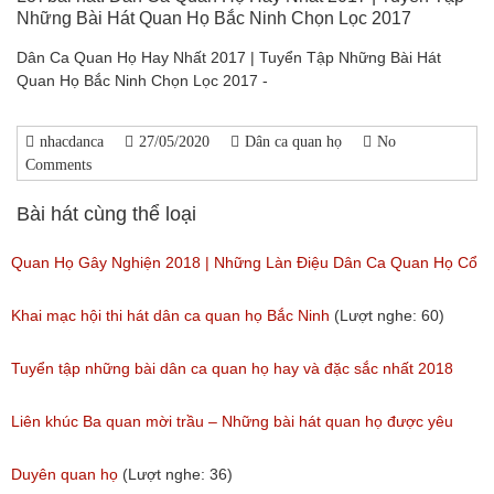
Những Bài Hát Quan Họ Bắc Ninh Chọn Lọc 2017
Dân Ca Quan Họ Hay Nhất 2017 | Tuyển Tập Những Bài Hát
Quan Họ Bắc Ninh Chọn Lọc 2017 -
nhacdanca
27/05/2020
Dân ca quan họ
No
Comments
Bài hát cùng thể loại
Quan Họ Gây Nghiện 2018 | Những Làn Điệu Dân Ca Quan Họ Cổ
Bắc Ninh Hay Ngây Ngất
Khai mạc hội thi hát dân ca quan họ Bắc Ninh
(Lượt nghe: 60)
(Lượt nghe: 84)
Tuyển tập những bài dân ca quan họ hay và đặc sắc nhất 2018
(Lượt nghe: 59)
Liên khúc Ba quan mời trầu – Những bài hát quan họ được yêu
thích nhất hiện nay
Duyên quan họ
(Lượt nghe: 36)