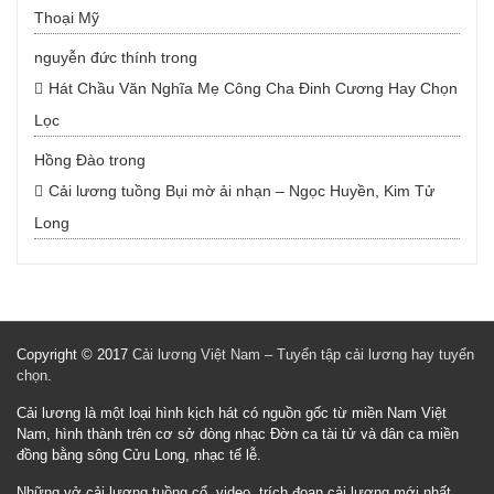
Thoại Mỹ
nguyễn đức thính
trong
Hát Chầu Văn Nghĩa Mẹ Công Cha Đinh Cương Hay Chọn
Lọc
Hồng Đào
trong
Cải lương tuồng Bụi mờ ải nhạn – Ngọc Huyền, Kim Tử
Long
Copyright © 2017
Cải lương Việt Nam – Tuyển tập cải lương hay tuyển
chọn
.
Cải lương là một loại hình kịch hát có nguồn gốc từ miền Nam Việt
Nam, hình thành trên cơ sở dòng nhạc Đờn ca tài tử và dân ca miền
đồng bằng sông Cửu Long, nhạc tế lễ.
Những vở cải lương tuồng cổ, video, trích đoạn cải lương mới nhất