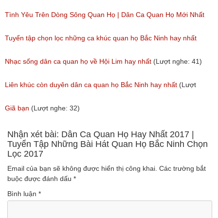
(Lượt nghe: 173)
Tình Yêu Trên Dòng Sông Quan Họ | Dân Ca Quan Họ Mới Nhất
2018
Tuyển tập chọn lọc những ca khúc quan họ Bắc Ninh hay nhất
(Lượt nghe: 31)
(Lượt nghe: 214)
Nhạc sống dân ca quan họ về Hội Lim hay nhất
(Lượt nghe: 41)
Liên khúc còn duyên dân ca quan họ Bắc Ninh hay nhất
(Lượt
nghe: 108)
Giã bạn
(Lượt nghe: 32)
Nhận xét bài: Dân Ca Quan Họ Hay Nhất 2017 |
Tuyển Tập Những Bài Hát Quan Họ Bắc Ninh Chọn
Lọc 2017
Email của bạn sẽ không được hiển thị công khai.
Các trường bắt
buộc được đánh dấu
*
Bình luận
*