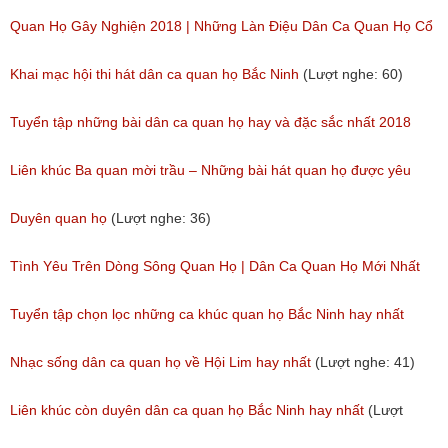
Quan Họ Gây Nghiện 2018 | Những Làn Điệu Dân Ca Quan Họ Cổ
Bắc Ninh Hay Ngây Ngất
Khai mạc hội thi hát dân ca quan họ Bắc Ninh
(Lượt nghe: 60)
(Lượt nghe: 84)
Tuyển tập những bài dân ca quan họ hay và đặc sắc nhất 2018
(Lượt nghe: 59)
Liên khúc Ba quan mời trầu – Những bài hát quan họ được yêu
thích nhất hiện nay
Duyên quan họ
(Lượt nghe: 36)
(Lượt nghe: 173)
Tình Yêu Trên Dòng Sông Quan Họ | Dân Ca Quan Họ Mới Nhất
2018
Tuyển tập chọn lọc những ca khúc quan họ Bắc Ninh hay nhất
(Lượt nghe: 31)
(Lượt nghe: 214)
Nhạc sống dân ca quan họ về Hội Lim hay nhất
(Lượt nghe: 41)
Liên khúc còn duyên dân ca quan họ Bắc Ninh hay nhất
(Lượt