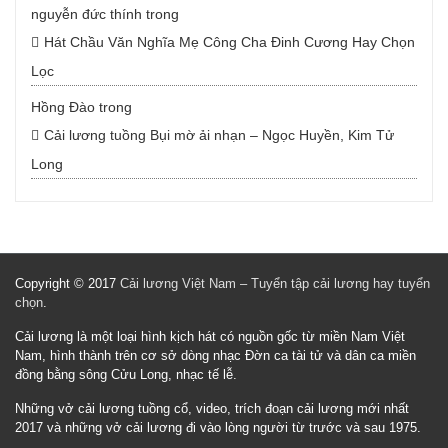
nguyễn đức thính
trong
Hát Chầu Văn Nghĩa Mẹ Công Cha Đinh Cương Hay Chọn
Lọc
Hồng Đào
trong
Cải lương tuồng Bụi mờ ải nhạn – Ngọc Huyền, Kim Tử
Long
Copyright © 2017
Cải lương Việt Nam – Tuyển tập cải lương hay tuyển
chọn
.
Cải lương là một loại hình kịch hát có nguồn gốc từ miền Nam Việt
Nam, hình thành trên cơ sở dòng nhạc Đờn ca tài tử và dân ca miền
đồng bằng sông Cửu Long, nhạc tế lễ.
Những vở cải lương tuồng cổ, video, trích đoạn cải lương mới nhất
2017 và những vở cải lương đi vào lòng người từ trước và sau 1975.