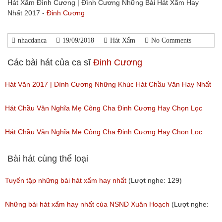
Hát Xẩm Đình Cương | Đình Cương Những Bài Hát Xẩm Hay
Nhất 2017 -
Đinh Cương
nhacdanca
19/09/2018
Hát Xẩm
No Comments
Các bài hát của ca sĩ
Đinh Cương
Hát Văn 2017 | Đình Cương Những Khúc Hát Chầu Văn Hay Nhất
2017
Hát Chầu Văn Nghĩa Mẹ Công Cha Đinh Cương Hay Chọn Lọc
(Lượt nghe: 328)
(Lượt nghe: 129)
Hát Chầu Văn Nghĩa Mẹ Công Cha Đinh Cương Hay Chọn Lọc
(Lượt nghe: 747)
Bài hát cùng thể loại
Tuyển tập những bài hát xẩm hay nhất
(Lượt nghe: 129)
Những bài hát xẩm hay nhất của NSND Xuân Hoạch
(Lượt nghe: