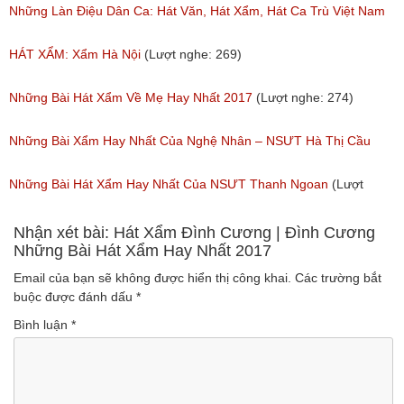
88)
Những Làn Điệu Dân Ca: Hát Văn, Hát Xẩm, Hát Ca Trù Việt Nam
Hay Nhất 217
HÁT XẨM: Xẩm Hà Nội
(Lượt nghe: 269)
(Lượt nghe: 97)
Những Bài Hát Xẩm Về Mẹ Hay Nhất 2017
(Lượt nghe: 274)
Những Bài Xẩm Hay Nhất Của Nghệ Nhân – NSƯT Hà Thị Cầu
(Lượt nghe: 53)
Những Bài Hát Xẩm Hay Nhất Của NSƯT Thanh Ngoan
(Lượt
nghe: 395)
Nhận xét bài: Hát Xẩm Đình Cương | Đình Cương
Những Bài Hát Xẩm Hay Nhất 2017
Email của bạn sẽ không được hiển thị công khai.
Các trường bắt
buộc được đánh dấu
*
Bình luận
*