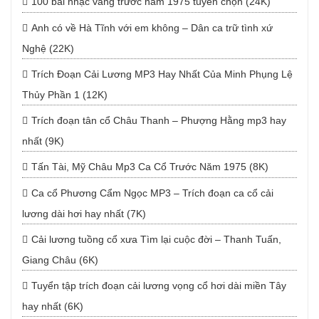
100 bài nhạc vàng trước năm 1975 tuyển chọn (24K)
Anh có về Hà Tĩnh với em không – Dân ca trữ tình xứ
Nghệ (22K)
Trích Đoạn Cải Lương MP3 Hay Nhất Của Minh Phụng Lệ
Thủy Phần 1 (12K)
Trích đoạn tân cổ Châu Thanh – Phượng Hằng mp3 hay
nhất (9K)
Tấn Tài, Mỹ Châu Mp3 Ca Cổ Trước Năm 1975 (8K)
Ca cổ Phương Cẩm Ngọc MP3 – Trích đoạn ca cổ cải
lương dài hơi hay nhất (7K)
Cải lương tuồng cổ xưa Tìm lại cuộc đời – Thanh Tuấn,
Giang Châu (6K)
Tuyển tập trích đoạn cải lương vọng cổ hơi dài miền Tây
hay nhất (6K)