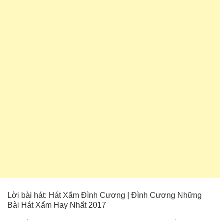
Lời bài hát: Hát Xẩm Đình Cương | Đình Cương Những
Bài Hát Xẩm Hay Nhất 2017