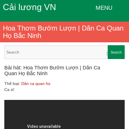
Cải lương VN
MENU
Hoa Thơm Bướm Lượn | Dân Ca Quan
Họ Bắc Ninh
Search
Bài hát: Hoa Thơm Bướm Lượn | Dân Ca
Quan Họ Bắc Ninh
Thể loại:
Dân ca quan họ
Ca sĩ: