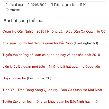
nhacdanca
09/06/2020
Dân ca quan họ
No
Comments
Bài hát cùng thể loại
Quan Họ Gây Nghiện 2018 | Những Làn Điệu Dân Ca Quan Họ Cổ
Bắc Ninh Hay Ngây Ngất
Khai mạc hội thi hát dân ca quan họ Bắc Ninh
(Lượt nghe: 60)
(Lượt nghe: 84)
Tuyển tập những bài dân ca quan họ hay và đặc sắc nhất 2018
(Lượt nghe: 59)
Liên khúc Ba quan mời trầu – Những bài hát quan họ được yêu
thích nhất hiện nay
Duyên quan họ
(Lượt nghe: 36)
(Lượt nghe: 173)
Tình Yêu Trên Dòng Sông Quan Họ | Dân Ca Quan Họ Mới Nhất
2018
Tuyển tập chọn lọc những ca khúc quan họ Bắc Ninh hay nhất