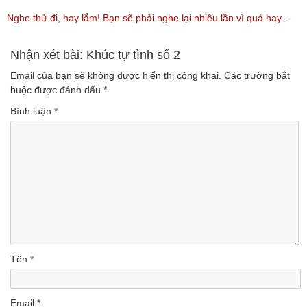
(Lượt nghe: 99)
Vàng Trữ Tình Hay Nhất 2018
Nghe thử đi, hay lắm! Bạn sẽ phải nghe lại nhiều lần vì quá hay –
(Lượt nghe: 75)
Nhạc miền Tây đặc sắc
Nhận xét bài: Khúc tự tình số 2
Email của bạn sẽ không được hiển thị công khai.
Các trường bắt
(Lượt nghe: 46)
buộc được đánh dấu
*
Bình luận
*
Tên
*
Email
*