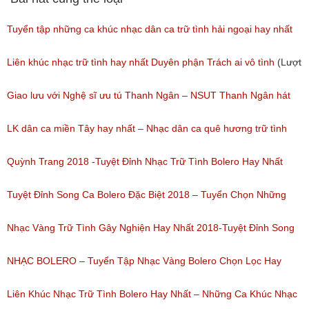
Tuyển tập những ca khúc nhạc dân ca trữ tình hải ngoại hay nhất
(Lượt nghe: 277)
Liên khúc nhạc trữ tình hay nhất Duyên phận Trách ai vô tình
(Lượt
nghe: 193)
Giao lưu với Nghệ sĩ ưu tú Thanh Ngân – NSUT Thanh Ngân hát
Bolero
LK dân ca miền Tây hay nhất – Nhạc dân ca quê hương trữ tình
(Lượt nghe: 80)
miền tây hay nhất
Quỳnh Trang 2018 -Tuyệt Đỉnh Nhạc Trữ Tình Bolero Hay Nhất
(Lượt nghe: 184)
Của Quỳnh Trang 2018
Tuyệt Đỉnh Song Ca Bolero Đặc Biệt 2018 – Tuyển Chọn Những
(Lượt nghe: 155)
Bài Hát Song Ca Nhạc Vàng Bolero Hay Nhất
Nhạc Vàng Trữ Tình Gây Nghiện Hay Nhất 2018-Tuyệt Đỉnh Song
(Lượt nghe: 218)
Ca Thiên Quang Quỳnh Trang Ngọt Ngào
NHẠC BOLERO – Tuyển Tập Nhạc Vàng Bolero Chọn Lọc Hay
(Lượt nghe: 219)
Nhất / Tuyệt Đỉnh Bolero
Liên Khúc Nhạc Trữ Tình Bolero Hay Nhất – Những Ca Khúc Nhạc