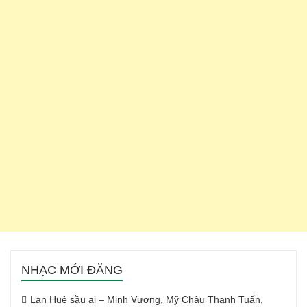
NHẠC MỚI ĐĂNG
Lan Huệ sầu ai – Minh Vương, Mỹ Châu Thanh Tuấn,