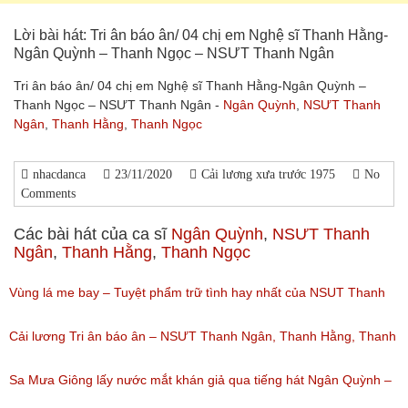
Lời bài hát: Tri ân báo ân/ 04 chị em Nghệ sĩ Thanh Hằng-
Ngân Quỳnh – Thanh Ngọc – NSƯT Thanh Ngân
Tri ân báo ân/ 04 chị em Nghệ sĩ Thanh Hằng-Ngân Quỳnh –
Thanh Ngọc – NSƯT Thanh Ngân -
Ngân Quỳnh
,
NSƯT Thanh
Ngân
,
Thanh Hằng
,
Thanh Ngọc
nhacdanca
23/11/2020
Cải lương xưa trước 1975
No
Comments
Các bài hát của ca sĩ
Ngân Quỳnh
,
NSƯT Thanh
Ngân
,
Thanh Hằng
,
Thanh Ngọc
Vùng lá me bay – Tuyệt phẩm trữ tình hay nhất của NSUT Thanh
Ngân,Thanh Hằng,Ngân Quỳnh
Cải lương Tri ân báo ân – NSƯT Thanh Ngân, Thanh Hằng, Thanh
(Lượt nghe: 111)
Ngọc, Ngân Quỳnh
Sa Mưa Giông lấy nước mắt khán giả qua tiếng hát Ngân Quỳnh –