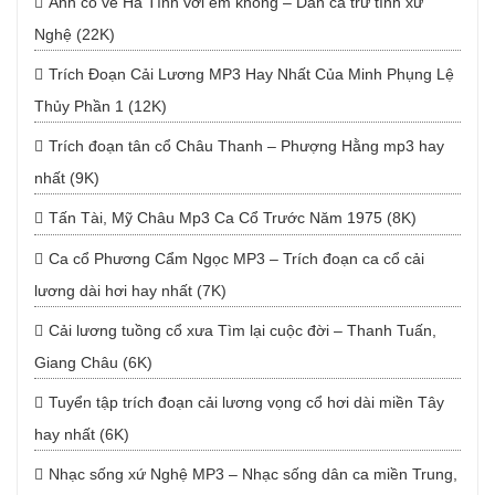
Anh có về Hà Tĩnh với em không – Dân ca trữ tình xứ
Nghệ (22K)
Trích Đoạn Cải Lương MP3 Hay Nhất Của Minh Phụng Lệ
Thủy Phần 1 (12K)
Trích đoạn tân cổ Châu Thanh – Phượng Hằng mp3 hay
nhất (9K)
Tấn Tài, Mỹ Châu Mp3 Ca Cổ Trước Năm 1975 (8K)
Ca cổ Phương Cẩm Ngọc MP3 – Trích đoạn ca cổ cải
lương dài hơi hay nhất (7K)
Cải lương tuồng cổ xưa Tìm lại cuộc đời – Thanh Tuấn,
Giang Châu (6K)
Tuyển tập trích đoạn cải lương vọng cổ hơi dài miền Tây
hay nhất (6K)
Nhạc sống xứ Nghệ MP3 – Nhạc sống dân ca miền Trung,