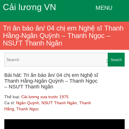
Cải lương VN
MENU
Tri ân báo ân/ 04 chị em Nghệ sĩ Thanh
Hằng-Ngân Quỳnh – Thanh Ngọc –
NSƯT Thanh Ngân
Search
Bài hát: Tri ân báo ân/ 04 chị em Nghệ sĩ
Thanh Hằng-Ngân Quỳnh – Thanh Ngọc
– NSƯT Thanh Ngân
Thể loại:
Cải lương xưa trước 1975
Ca sĩ:
Ngân Quỳnh
,
NSƯT Thanh Ngân
,
Thanh
Hằng
,
Thanh Ngọc