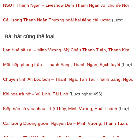
(Lượt nghe: 109)
Thanh Ngọc | Cặp Đôi Vàng Tập 5
NSƯT Thanh Ngân – Liveshow Đêm Thanh Ngân với chủ đề Nơi
(Lượt nghe: 198)
bắt đầu một dòng sông 08/10/2006 phần 1/2
Cải lương Thanh Ngân Thương hoài hai tiếng cải lương
(Lượt
(Lượt nghe: 143)
nghe: 48)
Bài hát cùng thể loại
Lan Huệ sầu ai – Minh Vương, Mỹ Châu Thanh Tuấn, Thanh Kim
Huệ
Một kiếp phong trần – Thanh Sang, Thanh Ngân, Bạch tuyết
(Lượt
(Lượt nghe: 2,626)
nghe: 924)
Chuyện tình An Lộc Sơn – Thanh Nga, Tấn Tài, Thanh Sang, Ngọc
Giàu
Khi hoa trà nở – Vũ Linh, Tài Linh
(Lượt nghe: 496)
(Lượt nghe: 1,251)
Kiếp nào có yêu nhau – Lệ Thủy, Minh Vương, Hoài Thanh
(Lượt
nghe: 1,059)
Cải lương Đường gươm Nguyên Bá – Minh Vương, Thanh Tuấn,