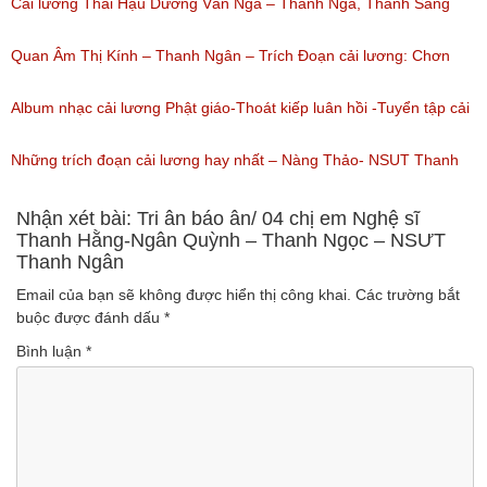
Thanh Kim Huệ, Chí Tâm, Thanh Sang
Cải lương Thái Hậu Dương Vân Nga – Thanh Nga, Thanh Sang
(Lượt nghe: 1,226)
nguyên tuồng
Quan Âm Thị Kính – Thanh Ngân – Trích Đoạn cải lương: Chơn
(Lượt nghe: 864)
Tâm 6
Album nhạc cải lương Phật giáo-Thoát kiếp luân hồi -Tuyển tập cải
(Lượt nghe: 622)
lương NSUT Thanh Ngân hay nhất
Những trích đoạn cải lương hay nhất – Nàng Thảo- NSUT Thanh
(Lượt nghe: 606)
Ngân
Nhận xét bài: Tri ân báo ân/ 04 chị em Nghệ sĩ
Thanh Hằng-Ngân Quỳnh – Thanh Ngọc – NSƯT
Thanh Ngân
(Lượt nghe: 149)
Email của bạn sẽ không được hiển thị công khai.
Các trường bắt
buộc được đánh dấu
*
Bình luận
*