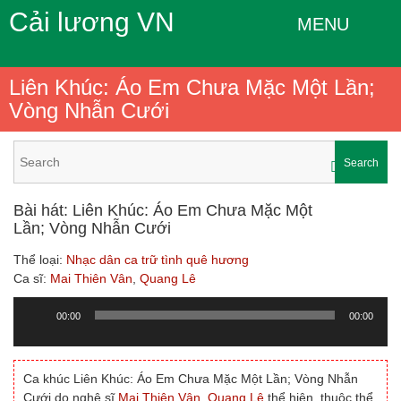
Cải lương VN
MENU
Liên Khúc: Áo Em Chưa Mặc Một Lần;
Vòng Nhẫn Cưới
Search
Bài hát: Liên Khúc: Áo Em Chưa Mặc Một
Lần; Vòng Nhẫn Cưới
Thể loại:
Nhạc dân ca trữ tình quê hương
Ca sĩ:
Mai Thiên Vân
,
Quang Lê
00:00
00:00
Trình
chơi
Audio
Ca khúc Liên Khúc: Áo Em Chưa Mặc Một Lần; Vòng Nhẫn
Cưới do nghệ sĩ
Mai Thiên Vân
,
Quang Lê
thể hiện, thuộc thể