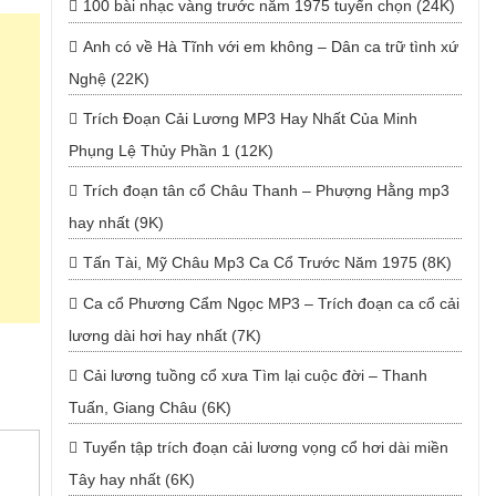
100 bài nhạc vàng trước năm 1975 tuyển chọn (24K)
Anh có về Hà Tĩnh với em không – Dân ca trữ tình xứ
Nghệ (22K)
Trích Đoạn Cải Lương MP3 Hay Nhất Của Minh
Phụng Lệ Thủy Phần 1 (12K)
Trích đoạn tân cổ Châu Thanh – Phượng Hằng mp3
hay nhất (9K)
Tấn Tài, Mỹ Châu Mp3 Ca Cổ Trước Năm 1975 (8K)
Ca cổ Phương Cẩm Ngọc MP3 – Trích đoạn ca cổ cải
lương dài hơi hay nhất (7K)
Cải lương tuồng cổ xưa Tìm lại cuộc đời – Thanh
Tuấn, Giang Châu (6K)
Tuyển tập trích đoạn cải lương vọng cổ hơi dài miền
Tây hay nhất (6K)