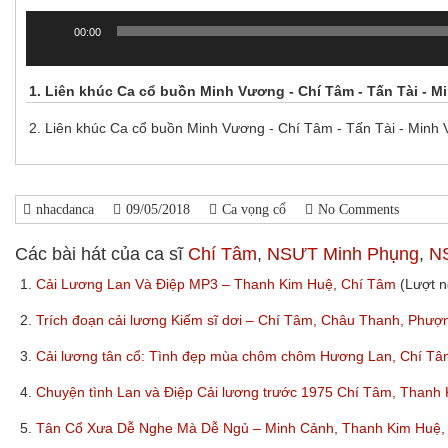
00:00
Trình
chơi
Audio
1.
Liên khúc Ca cổ buồn Minh Vương - Chí Tâm - Tấn Tài - 
2.
Liên khúc Ca cổ buồn Minh Vương - Chí Tâm - Tấn Tài - Minh
nhacdanca
09/05/2018
Ca vọng cổ
No Comments
Các bài hát của ca sĩ
Chí Tâm
,
NSƯT Minh Phụng
,
N
1.
Cải Lương Lan Và Điệp MP3 – Thanh Kim Huệ, Chí Tâm
(Lượt n
2.
Trích đoạn cải lương Kiếm sĩ dơi – Chí Tâm, Châu Thanh, Phượ
3.
Cải lương tân cổ: Tình đẹp mùa chôm chôm Hương Lan, Chí T
4.
Chuyện tình Lan và Điệp Cải lương trước 1975 Chí Tâm, Thanh
5.
Tân Cổ Xưa Dễ Nghe Mà Dễ Ngủ – Minh Cảnh, Thanh Kim Huệ, 