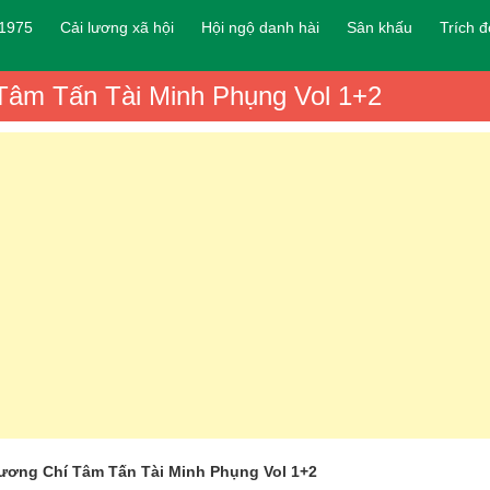
 1975
Cải lương xã hội
Hội ngộ danh hài
Sân khấu
Trích 
Tâm Tấn Tài Minh Phụng Vol 1+2
ương Chí Tâm Tấn Tài Minh Phụng Vol 1+2