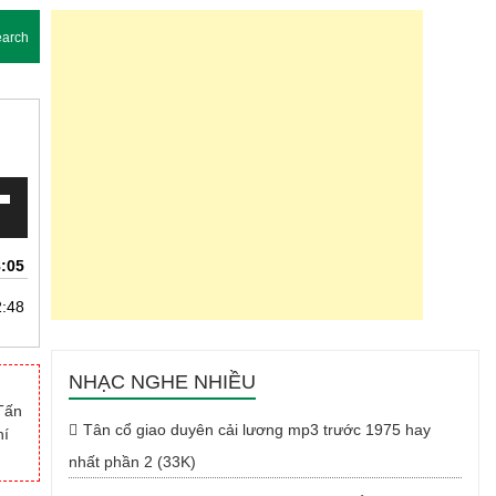
arch
:05
2:48
uống
NHẠC NGHE NHIỀU
 Tấn
Tân cổ giao duyên cải lương mp3 trước 1975 hay
hí
nhất phần 2 (33K)