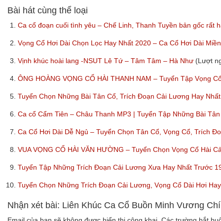
Bài hát cùng thể loại
1.
Ca cổ đoạn cuối tình yêu – Chế Linh, Thanh Tuyền bản gốc rất 
2.
Vọng Cổ Hơi Dài Chọn Lọc Hay Nhất 2020 – Ca Cổ Hơi Dài Miề
3.
Vịnh khúc hoài lang -NSUT Lê Tứ – Tâm Tâm – Hà Như
(Lượt n
4.
ÔNG HOÀNG VỌNG CỔ HÀI THANH NAM – Tuyển Tập Vọng Cổ, 
5.
Tuyển Chọn Những Bài Tân Cổ, Trích Đoạn Cải Lương Hay Nh
6.
Ca cổ Cẩm Tiên – Châu Thanh MP3 | Tuyển Tập Những Bài Tân
7.
Ca Cổ Hơi Dài Dễ Ngủ – Tuyển Chọn Tân Cổ, Vọng Cổ, Trích Đ
8.
VUA VỌNG CỔ HÀI VĂN HƯỜNG – Tuyển Chọn Vọng Cổ Hài Cải
9.
Tuyển Tập Những Trích Đoạn Cải Lương Xưa Hay Nhất Trước 1
10.
Tuyển Chọn Những Trích Đoạn Cải Lương, Vọng Cổ Dài Hơi Ha
Nhận xét bài: Liên Khúc Ca Cổ Buồn Minh Vương Chí
Email của bạn sẽ không được hiển thị công khai.
Các trường bắt b