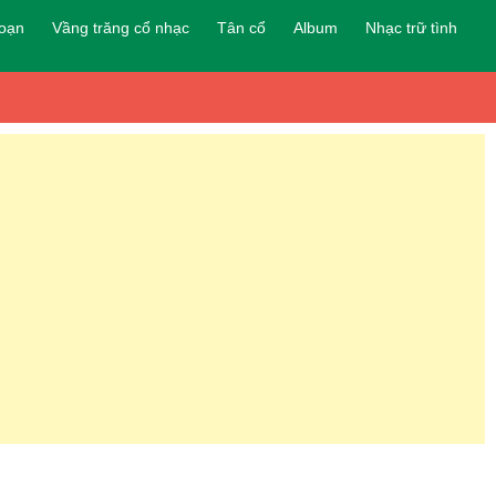
đoạn
Vầng trăng cổ nhạc
Tân cổ
Album
Nhạc trữ tình