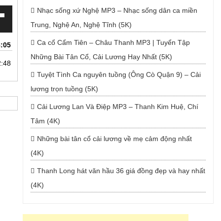
Nhạc sống xứ Nghệ MP3 – Nhạc sống dân ca miền
Trung, Nghệ An, Nghệ Tĩnh (5K)
Ca cổ Cẩm Tiên – Châu Thanh MP3 | Tuyển Tập
:05
Những Bài Tân Cổ, Cải Lương Hay Nhất (5K)
2:48
uống
Tuyệt Tình Ca nguyên tuồng (Ông Cò Quận 9) – Cải
lương trọn tuồng (5K)
Cải Lương Lan Và Điệp MP3 – Thanh Kim Huệ, Chí
Tâm (4K)
Những bài tân cổ cải lương về mẹ cảm động nhất
(4K)
Thanh Long hát văn hầu 36 giá đồng đẹp và hay nhất
(4K)