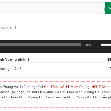
Se
ơng phần 1
Sử
00:00
dụng
các
phím
Minh Vương phần 1
38
mũi
tên
 Vương phần 2
4
Lên/X
để
tăng
h Phụng Vol 1+2 do nghệ sĩ
Chí Tâm
,
NSƯT Minh Phụng
,
NSUT Minh
hoặc
download (tải nhạc) bài hát Liên Khúc Ca Cổ Buồn Minh Vương Chí Tâm
giảm
c Ca Cổ Buồn Minh Vương Chí Tâm Tấn Tài Minh Phụng Vol 1+2 miễn p
âm
lượng.