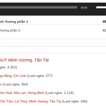
Sử
00:00
dụng
các
phím
Minh Vương phần 1
38
mũi
tên
 Vương phần 2
4
Lên/X
để
tăng
hoặc
giảm
âm
SUT Minh Vương
,
Tấn Tài
lượng.
ghe: 4,352)
ng Hằng, Chí Linh
(Lượt nghe: 377)
âm
(Lượt nghe: 304)
 Kim Huệ, Mai Lan, Hùng Minh
(Lượt nghe: 1,124)
Chí Tâm, Lệ Thủy, Minh Vương, Tấn Tài
(Lượt nghe: 446)