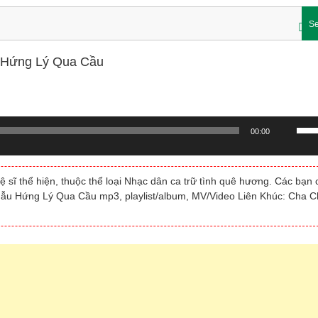
Se
u Hứng Lý Qua Cầu
Sử
00:00
dụn
các
phí
ĩ thể hiện, thuộc thể loại Nhạc dân ca trữ tình quê hương. Các bạn 
mũi
Ngẫu Hứng Lý Qua Cầu mp3, playlist/album, MV/Video Liên Khúc: Cha 
tên
Lên/
để
tăng
hoặc
giảm
âm
lượn