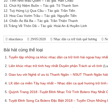
10. Tình Nhỏ Mau Quên – Tác giả: Hàn Châu
11. Chút Kỷ Niệm Buồn – Tác giả: Tô Thanh Sơn
12. Tuỳ Hứng Lý Qua Cầu – Tác giả: Trần Tiến
13. Hoa Cau Vườn Trầu – Tác giả: Nguyễn Tiến
14. Chiếc Áo Bà Ba – Tác giả: Trần Thiện Thanh
15.Trăng Về Thôn Dã – Tác giả: Hoài An & Huyền Linh
nhacdanca
29/05/2020
Nhạc dân ca trữ tình quê hương
N
Bài hát cùng thể loại
1.
Tuyển tập những ca khúc nhạc dân ca trữ tình hải ngoại hay nhấ
2.
Liên khúc nhạc trữ tình hay nhất Duyên phận Trách ai vô tình
(L
3.
Giao lưu với Nghệ sĩ ưu tú Thanh Ngân – NSUT Thanh Ngân hát
4.
LK dân ca miền Tây hay nhất – Nhạc dân ca quê hương trữ tình
5.
Quỳnh Trang 2018 -Tuyệt Đỉnh Nhạc Trữ Tình Bolero Hay Nhất
6.
Tuyệt Đỉnh Song Ca Bolero Đặc Biệt 2018 – Tuyển Chọn Những