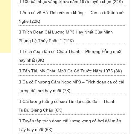
100 bài nhạc vàng trước năm 1975 tuyển chọn (24K)
Anh có về Hà Tĩnh với em không – Dân ca trữ tình xứ
Nghệ (22K)
Trích Đoạn Cải Lương MP3 Hay Nhất Của Minh
Phụng Lệ Thủy Phần 1 (12K)
Trích đoạn tân cổ Châu Thanh – Phượng Hằng mp3
hay nhất (9K)
Tấn Tài, Mỹ Châu Mp3 Ca Cổ Trước Năm 1975 (8K)
Ca cổ Phương Cẩm Ngọc MP3 – Trích đoạn ca cổ cải
lương dài hơi hay nhất (7K)
Cải lương tuồng cổ xưa Tìm lại cuộc đời – Thanh
Tuấn, Giang Châu (6K)
Tuyển tập trích đoạn cải lương vọng cổ hơi dài miền
Tây hay nhất (6K)