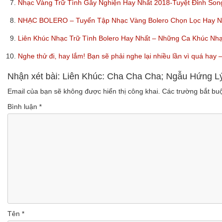
7.
Nhạc Vàng Trữ Tình Gây Nghiện Hay Nhất 2018-Tuyệt Đỉnh So
8.
NHẠC BOLERO – Tuyển Tập Nhạc Vàng Bolero Chọn Lọc Hay Nhấ
9.
Liên Khúc Nhạc Trữ Tình Bolero Hay Nhất – Những Ca Khúc Nh
10.
Nghe thử đi, hay lắm! Bạn sẽ phải nghe lại nhiều lần vì quá ha
Nhận xét bài: Liên Khúc: Cha Cha Cha; Ngẫu Hứng 
Email của bạn sẽ không được hiển thị công khai.
Các trường bắt b
Bình luận
*
Tên
*