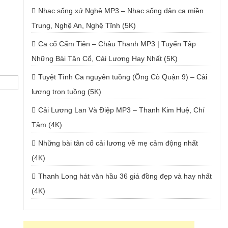
Nhạc sống xứ Nghệ MP3 – Nhạc sống dân ca miền
Trung, Nghệ An, Nghệ Tĩnh (5K)
Ca cổ Cẩm Tiên – Châu Thanh MP3 | Tuyển Tập
Những Bài Tân Cổ, Cải Lương Hay Nhất (5K)
Tuyệt Tình Ca nguyên tuồng (Ông Cò Quận 9) – Cải
lương trọn tuồng (5K)
Cải Lương Lan Và Điệp MP3 – Thanh Kim Huệ, Chí
Tâm (4K)
Những bài tân cổ cải lương về mẹ cảm động nhất
(4K)
Thanh Long hát văn hầu 36 giá đồng đẹp và hay nhất
(4K)