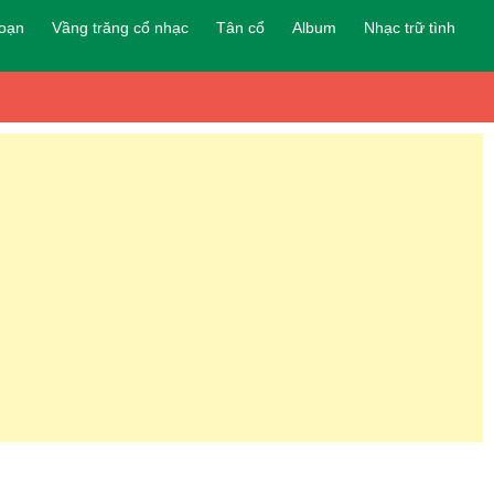
đoạn
Vầng trăng cổ nhạc
Tân cổ
Album
Nhạc trữ tình