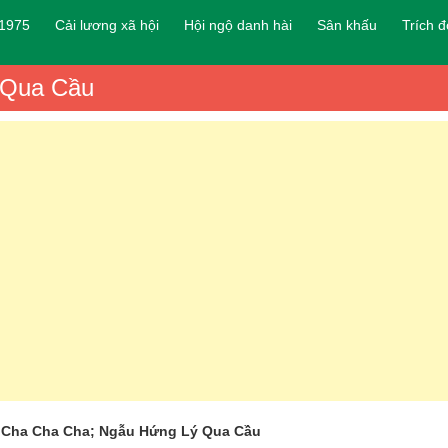
 1975
Cải lương xã hội
Hội ngộ danh hài
Sân khấu
Trích 
 Qua Cầu
 Cha Cha Cha; Ngẫu Hứng Lý Qua Cầu