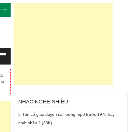
arch
g
m
có
Cha
Xuống
NHẠC NGHE NHIỀU
Tân cổ giao duyên cải lương mp3 trước 1975 hay
nhất phần 2 (33K)
g.