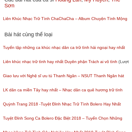
Sơn
Liên Khúc Nhạc Trữ Tình ChaChaCha – Album Chuyện Tình Mộng
Thường – Thế Sơn – Hoàng Lan – Mỹ Huyền
Bài hát cùng thể loại
(Lượt nghe: 92)
Tuyển tập những ca khúc nhạc dân ca trữ tình hải ngoại hay nhất
(Lượt nghe: 277)
Liên khúc nhạc trữ tình hay nhất Duyên phận Trách ai vô tình
(Lượt
nghe: 193)
Giao lưu với Nghệ sĩ ưu tú Thanh Ngân – NSUT Thanh Ngân hát
Bolero
LK dân ca miền Tây hay nhất – Nhạc dân ca quê hương trữ tình
(Lượt nghe: 80)
miền tây hay nhất
Quỳnh Trang 2018 -Tuyệt Đỉnh Nhạc Trữ Tình Bolero Hay Nhất
(Lượt nghe: 184)
Của Quỳnh Trang 2018
Tuyệt Đỉnh Song Ca Bolero Đặc Biệt 2018 – Tuyển Chọn Những