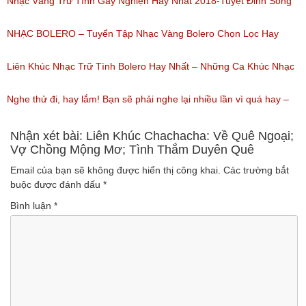
(Lượt nghe: 155)
Bài Hát Song Ca Nhạc Vàng Bolero Hay Nhất
Nhạc Vàng Trữ Tình Gây Nghiện Hay Nhất 2018-Tuyệt Đỉnh Song
(Lượt nghe: 218)
Ca Thiên Quang Quỳnh Trang Ngọt Ngào
NHẠC BOLERO – Tuyển Tập Nhạc Vàng Bolero Chọn Lọc Hay
(Lượt nghe: 219)
Nhất / Tuyệt Đỉnh Bolero
Liên Khúc Nhạc Trữ Tình Bolero Hay Nhất – Những Ca Khúc Nhạc
(Lượt nghe: 99)
Vàng Trữ Tình Hay Nhất 2018
Nghe thử đi, hay lắm! Bạn sẽ phải nghe lại nhiều lần vì quá hay –
(Lượt nghe: 75)
Nhạc miền Tây đặc sắc
Nhận xét bài: Liên Khúc Chachacha: Về Quê Ngoại;
Vợ Chồng Mộng Mơ; Tình Thắm Duyên Quê
(Lượt nghe: 46)
Email của bạn sẽ không được hiển thị công khai.
Các trường bắt
buộc được đánh dấu
*
Bình luận
*