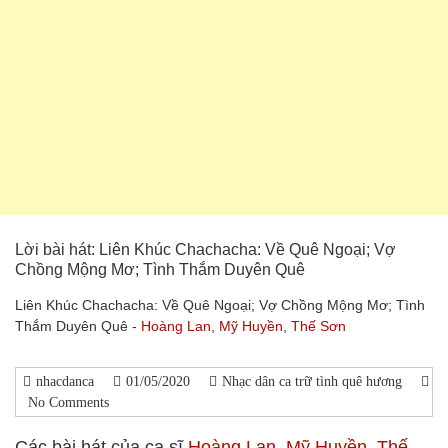
Lời bài hát: Liên Khúc Chachacha: Về Quê Ngoại; Vợ
Chồng Mộng Mơ; Tình Thắm Duyên Quê
Liên Khúc Chachacha: Về Quê Ngoại; Vợ Chồng Mộng Mơ; Tình
Thắm Duyên Quê -
Hoàng Lan
,
Mỹ Huyền
,
Thế Sơn
nhacdanca
01/05/2020
Nhạc dân ca trữ tình quê hương
No Comments
Các bài hát của ca sĩ
Hoàng Lan
,
Mỹ Huyền
,
Thế