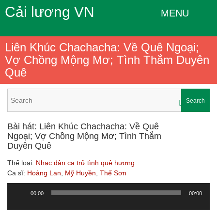
Cải lương VN
MENU
Liên Khúc Chachacha: Về Quê Ngoại;
Vợ Chồng Mộng Mơ; Tình Thắm Duyên
Quê
Search
Bài hát: Liên Khúc Chachacha: Về Quê
Ngoại; Vợ Chồng Mộng Mơ; Tình Thắm
Duyên Quê
Thể loại:
Nhạc dân ca trữ tình quê hương
Ca sĩ:
Hoàng Lan
,
Mỹ Huyền
,
Thế Sơn
00:00
00:00
Trình
chơi
Audio