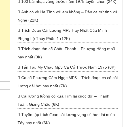
100 bài nhạc vàng trước năm 1975 tuyển chọn (24K)
Anh có về Hà Tĩnh với em không – Dân ca trữ tình xứ
Nghệ (22K)
Trích Đoạn Cải Lương MP3 Hay Nhất Của Minh
Phụng Lệ Thủy Phần 1 (12K)
Trích đoạn tân cổ Châu Thanh – Phượng Hằng mp3
hay nhất (9K)
Tấn Tài, Mỹ Châu Mp3 Ca Cổ Trước Năm 1975 (8K)
Ca cổ Phương Cẩm Ngọc MP3 – Trích đoạn ca cổ cải
lương dài hơi hay nhất (7K)
Cải lương tuồng cổ xưa Tìm lại cuộc đời – Thanh
Tuấn, Giang Châu (6K)
Tuyển tập trích đoạn cải lương vọng cổ hơi dài miền
Tây hay nhất (6K)