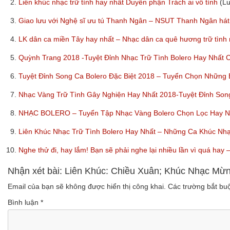
2.
Liên khúc nhạc trữ tình hay nhất Duyên phận Trách ai vô tình
(L
3.
Giao lưu với Nghệ sĩ ưu tú Thanh Ngân – NSUT Thanh Ngân hát
4.
LK dân ca miền Tây hay nhất – Nhạc dân ca quê hương trữ tình
5.
Quỳnh Trang 2018 -Tuyệt Đỉnh Nhạc Trữ Tình Bolero Hay Nhất
6.
Tuyệt Đỉnh Song Ca Bolero Đặc Biệt 2018 – Tuyển Chọn Những
7.
Nhạc Vàng Trữ Tình Gây Nghiện Hay Nhất 2018-Tuyệt Đỉnh So
8.
NHẠC BOLERO – Tuyển Tập Nhạc Vàng Bolero Chọn Lọc Hay Nhấ
9.
Liên Khúc Nhạc Trữ Tình Bolero Hay Nhất – Những Ca Khúc Nh
10.
Nghe thử đi, hay lắm! Bạn sẽ phải nghe lại nhiều lần vì quá ha
Nhận xét bài: Liên Khúc: Chiều Xuân; Khúc Nhạc Mừ
Email của bạn sẽ không được hiển thị công khai.
Các trường bắt b
Bình luận
*