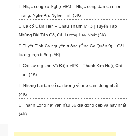
Nhạc sống xứ Nghệ MP3 – Nhạc sống dân ca miền
Trung, Nghệ An, Nghệ Tĩnh (5K)
Ca cổ Cẩm Tiên – Châu Thanh MP3 | Tuyển Tập
Những Bài Tân Cổ, Cải Lương Hay Nhất (5K)
Tuyệt Tình Ca nguyên tuồng (Ông Cò Quận 9) – Cải
lương trọn tuồng (5K)
Cải Lương Lan Và Điệp MP3 – Thanh Kim Huệ, Chí
Tâm (4K)
Những bài tân cổ cải lương về mẹ cảm động nhất
(4K)
Thanh Long hát văn hầu 36 giá đồng đẹp và hay nhất
(4K)