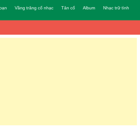
đoạn
Vầng trăng cổ nhạc
Tân cổ
Album
Nhạc trữ tình