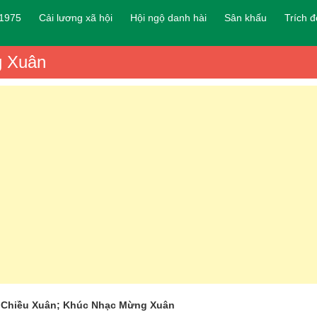
 1975
Cải lương xã hội
Hội ngộ danh hài
Sân khấu
Trích 
g Xuân
 Chiều Xuân; Khúc Nhạc Mừng Xuân