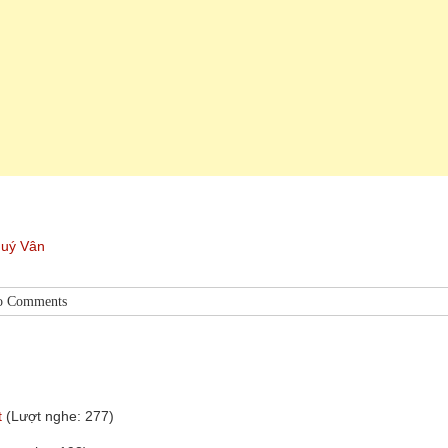
uý Vân
o Comments
t
(Lượt nghe: 277)