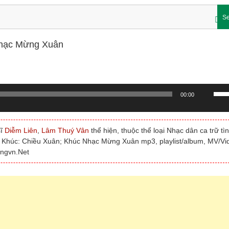
Se
 Nhạc Mừng Xuân
Sử
00:00
dụn
các
phí
sĩ
Diễm Liên
,
Lâm Thuý Vân
thể hiện, thuộc thể loại Nhạc dân ca trữ tì
mũi
ên Khúc: Chiều Xuân; Khúc Nhạc Mừng Xuân mp3, playlist/album, MV/Vi
tên
ongvn.Net
Lên/
để
tăng
hoặc
giảm
âm
lượn