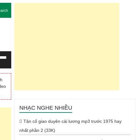
arch
g
m
nh
deo
Xuống
NHẠC NGHE NHIỀU
Tân cổ giao duyên cải lương mp3 trước 1975 hay
nhất phần 2 (33K)
g.