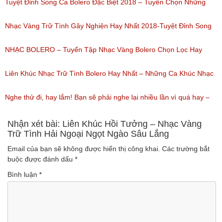
(Lượt nghe: 184)
Của Quỳnh Trang 2018
Tuyệt Đỉnh Song Ca Bolero Đặc Biệt 2018 – Tuyển Chọn Những
(Lượt nghe: 155)
Bài Hát Song Ca Nhạc Vàng Bolero Hay Nhất
Nhạc Vàng Trữ Tình Gây Nghiện Hay Nhất 2018-Tuyệt Đỉnh Song
(Lượt nghe: 218)
Ca Thiên Quang Quỳnh Trang Ngọt Ngào
NHẠC BOLERO – Tuyển Tập Nhạc Vàng Bolero Chọn Lọc Hay
(Lượt nghe: 219)
Nhất / Tuyệt Đỉnh Bolero
Liên Khúc Nhạc Trữ Tình Bolero Hay Nhất – Những Ca Khúc Nhạc
(Lượt nghe: 99)
Vàng Trữ Tình Hay Nhất 2018
Nghe thử đi, hay lắm! Bạn sẽ phải nghe lại nhiều lần vì quá hay –
(Lượt nghe: 75)
Nhạc miền Tây đặc sắc
Nhận xét bài: Liên Khúc Hồi Tưởng – Nhạc Vàng
Trữ Tình Hải Ngoại Ngọt Ngào Sâu Lắng
(Lượt nghe: 46)
Email của bạn sẽ không được hiển thị công khai.
Các trường bắt
buộc được đánh dấu
*
Bình luận
*