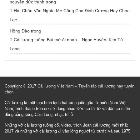
nguyễn đức thính
trong
Hát Chầu Văn Nghĩa Mẹ Công Cha Đinh Cương Hay Chọn
Lọc
Hồng Đào
trong
Cải lương tuồng Bụi mờ ải nhạn – Ngọc Huyền, Kim Tử
Long
Copyright © 2017
Cải lương Việt Nam – Tuyển tập cải lương hay tuyển
chọn
.
Cải lương là một loại hình kịch hát có nguồn gốc từ miền Nam Việt
Nam, hình thành trên cơ sở dòng nhạc Đờn ca tài tử và dân ca miền
đồng bằng sông Cửu Long, nhạc tế lễ.
Những vở cải lương tuồng cổ, video, trích đoạn cải lương mới nhất
2017 và những vở cải lương đi vào lòng người từ trước và sau 1975.