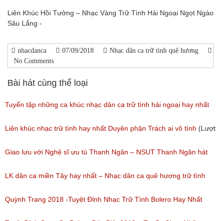
Liên Khúc Hồi Tưởng – Nhạc Vàng Trữ Tình Hải Ngoại Ngọt Ngào
Sâu Lắng -
nhacdanca
07/09/2018
Nhạc dân ca trữ tình quê hương
No Comments
Bài hát cùng thể loại
Tuyển tập những ca khúc nhạc dân ca trữ tình hải ngoại hay nhất
(Lượt nghe: 277)
Liên khúc nhạc trữ tình hay nhất Duyên phận Trách ai vô tình
(Lượt
nghe: 193)
Giao lưu với Nghệ sĩ ưu tú Thanh Ngân – NSUT Thanh Ngân hát
Bolero
LK dân ca miền Tây hay nhất – Nhạc dân ca quê hương trữ tình
(Lượt nghe: 80)
miền tây hay nhất
Quỳnh Trang 2018 -Tuyệt Đỉnh Nhạc Trữ Tình Bolero Hay Nhất