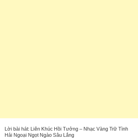
Lời bài hát: Liên Khúc Hồi Tưởng – Nhạc Vàng Trữ Tình
Hải Ngoại Ngọt Ngào Sâu Lắng