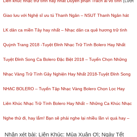
(Lượt nghe: 277)
Liên khúc nhạc trữ tình hay nhất Duyên phận Trách ai vô tình
(Lượt
nghe: 193)
Giao lưu với Nghệ sĩ ưu tú Thanh Ngân – NSUT Thanh Ngân hát
Bolero
LK dân ca miền Tây hay nhất – Nhạc dân ca quê hương trữ tình
(Lượt nghe: 80)
miền tây hay nhất
Quỳnh Trang 2018 -Tuyệt Đỉnh Nhạc Trữ Tình Bolero Hay Nhất
(Lượt nghe: 184)
Của Quỳnh Trang 2018
Tuyệt Đỉnh Song Ca Bolero Đặc Biệt 2018 – Tuyển Chọn Những
(Lượt nghe: 155)
Bài Hát Song Ca Nhạc Vàng Bolero Hay Nhất
Nhạc Vàng Trữ Tình Gây Nghiện Hay Nhất 2018-Tuyệt Đỉnh Song
(Lượt nghe: 218)
Ca Thiên Quang Quỳnh Trang Ngọt Ngào
NHẠC BOLERO – Tuyển Tập Nhạc Vàng Bolero Chọn Lọc Hay
(Lượt nghe: 219)
Nhất / Tuyệt Đỉnh Bolero
Liên Khúc Nhạc Trữ Tình Bolero Hay Nhất – Những Ca Khúc Nhạc
(Lượt nghe: 99)
Vàng Trữ Tình Hay Nhất 2018
Nghe thử đi, hay lắm! Bạn sẽ phải nghe lại nhiều lần vì quá hay –
(Lượt nghe: 75)
Nhạc miền Tây đặc sắc
Nhận xét bài: Liên Khúc: Mùa Xuân Ơi; Ngày Tết