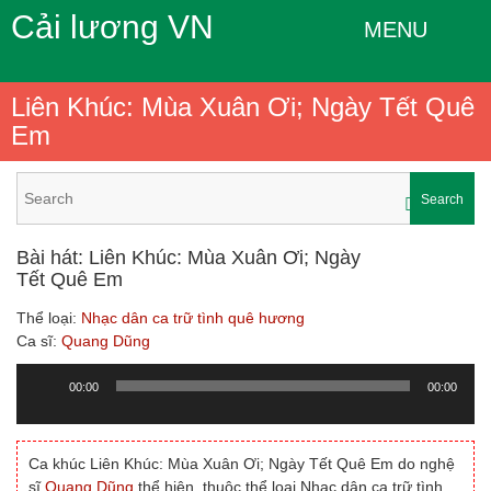
Cải lương VN
MENU
Liên Khúc: Mùa Xuân Ơi; Ngày Tết Quê
Em
Search
Bài hát: Liên Khúc: Mùa Xuân Ơi; Ngày
Tết Quê Em
Thể loại:
Nhạc dân ca trữ tình quê hương
Ca sĩ:
Quang Dũng
00:00
00:00
Trình
chơi
Audio
Ca khúc Liên Khúc: Mùa Xuân Ơi; Ngày Tết Quê Em do nghệ
sĩ
Quang Dũng
thể hiện, thuộc thể loại Nhạc dân ca trữ tình