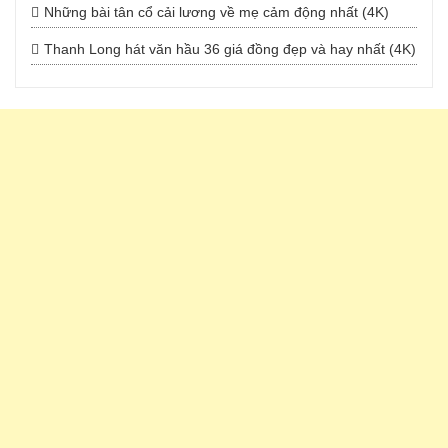
Những bài tân cổ cải lương về mẹ cảm động nhất (4K)
Thanh Long hát văn hầu 36 giá đồng đẹp và hay nhất (4K)