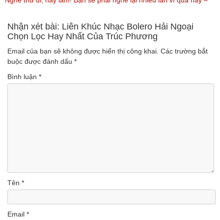
(Lượt nghe: 99)
Vàng Trữ Tình Hay Nhất 2018
Nghe thử đi, hay lắm! Bạn sẽ phải nghe lại nhiều lần vì quá hay –
(Lượt nghe: 75)
Nhạc miền Tây đặc sắc
Nhận xét bài: Liên Khúc Nhạc Bolero Hải Ngoại
Chọn Lọc Hay Nhất Của Trúc Phương
(Lượt nghe: 46)
Email của bạn sẽ không được hiển thị công khai.
Các trường bắt
buộc được đánh dấu
*
Bình luận
*
Tên
*
Email
*