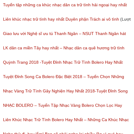
Tuyển tập những ca khúc nhạc dân ca trữ tình hải ngoại hay nhất
(Lượt nghe: 277)
Liên khúc nhạc trữ tình hay nhất Duyên phận Trách ai vô tình
(Lượt
nghe: 193)
Giao lưu với Nghệ sĩ ưu tú Thanh Ngân – NSUT Thanh Ngân hát
Bolero
LK dân ca miền Tây hay nhất – Nhạc dân ca quê hương trữ tình
(Lượt nghe: 80)
miền tây hay nhất
Quỳnh Trang 2018 -Tuyệt Đỉnh Nhạc Trữ Tình Bolero Hay Nhất
(Lượt nghe: 184)
Của Quỳnh Trang 2018
Tuyệt Đỉnh Song Ca Bolero Đặc Biệt 2018 – Tuyển Chọn Những
(Lượt nghe: 155)
Bài Hát Song Ca Nhạc Vàng Bolero Hay Nhất
Nhạc Vàng Trữ Tình Gây Nghiện Hay Nhất 2018-Tuyệt Đỉnh Song
(Lượt nghe: 218)
Ca Thiên Quang Quỳnh Trang Ngọt Ngào
NHẠC BOLERO – Tuyển Tập Nhạc Vàng Bolero Chọn Lọc Hay
(Lượt nghe: 219)
Nhất / Tuyệt Đỉnh Bolero
Liên Khúc Nhạc Trữ Tình Bolero Hay Nhất – Những Ca Khúc Nhạc