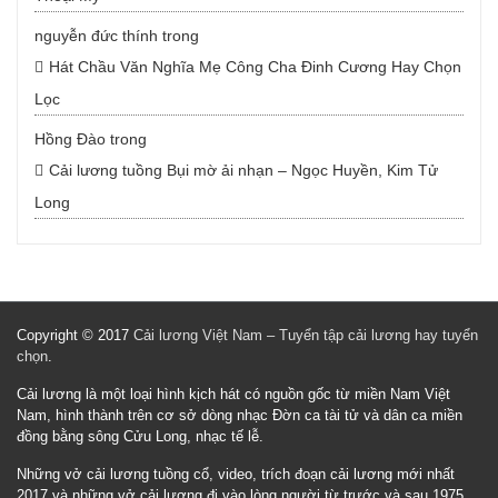
nguyễn đức thính
trong
Hát Chầu Văn Nghĩa Mẹ Công Cha Đinh Cương Hay Chọn
Lọc
Hồng Đào
trong
Cải lương tuồng Bụi mờ ải nhạn – Ngọc Huyền, Kim Tử
Long
Copyright © 2017
Cải lương Việt Nam – Tuyển tập cải lương hay tuyển
chọn
.
Cải lương là một loại hình kịch hát có nguồn gốc từ miền Nam Việt
Nam, hình thành trên cơ sở dòng nhạc Đờn ca tài tử và dân ca miền
đồng bằng sông Cửu Long, nhạc tế lễ.
Những vở cải lương tuồng cổ, video, trích đoạn cải lương mới nhất
2017 và những vở cải lương đi vào lòng người từ trước và sau 1975.