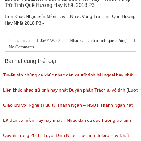
Trữ Tình Quê Hương Hay Nhất 2018 P3
Liên Khúc Nhạc Sến Miền Tây – Nhạc Vàng Trữ Tình Quê Hương
Hay Nhất 2018 P3 -
nhacdanca
06/04/2020
Nhạc dân ca trữ tình quê hương
No Comments
Bài hát cùng thể loại
Tuyển tập những ca khúc nhạc dân ca trữ tình hải ngoại hay nhất
(Lượt nghe: 277)
Liên khúc nhạc trữ tình hay nhất Duyên phận Trách ai vô tình
(Lượt
nghe: 193)
Giao lưu với Nghệ sĩ ưu tú Thanh Ngân – NSUT Thanh Ngân hát
Bolero
LK dân ca miền Tây hay nhất – Nhạc dân ca quê hương trữ tình
(Lượt nghe: 80)
miền tây hay nhất
Quỳnh Trang 2018 -Tuyệt Đỉnh Nhạc Trữ Tình Bolero Hay Nhất