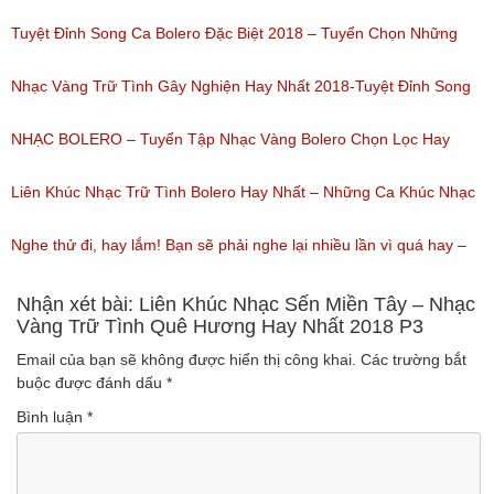
(Lượt nghe: 184)
Của Quỳnh Trang 2018
Tuyệt Đỉnh Song Ca Bolero Đặc Biệt 2018 – Tuyển Chọn Những
(Lượt nghe: 155)
Bài Hát Song Ca Nhạc Vàng Bolero Hay Nhất
Nhạc Vàng Trữ Tình Gây Nghiện Hay Nhất 2018-Tuyệt Đỉnh Song
(Lượt nghe: 218)
Ca Thiên Quang Quỳnh Trang Ngọt Ngào
NHẠC BOLERO – Tuyển Tập Nhạc Vàng Bolero Chọn Lọc Hay
(Lượt nghe: 219)
Nhất / Tuyệt Đỉnh Bolero
Liên Khúc Nhạc Trữ Tình Bolero Hay Nhất – Những Ca Khúc Nhạc
(Lượt nghe: 99)
Vàng Trữ Tình Hay Nhất 2018
Nghe thử đi, hay lắm! Bạn sẽ phải nghe lại nhiều lần vì quá hay –
(Lượt nghe: 75)
Nhạc miền Tây đặc sắc
Nhận xét bài: Liên Khúc Nhạc Sến Miền Tây – Nhạc
Vàng Trữ Tình Quê Hương Hay Nhất 2018 P3
(Lượt nghe: 46)
Email của bạn sẽ không được hiển thị công khai.
Các trường bắt
buộc được đánh dấu
*
Bình luận
*