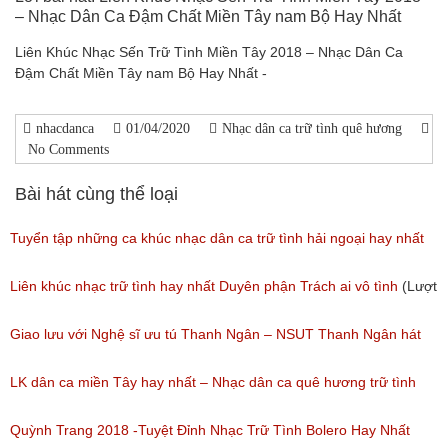
– Nhạc Dân Ca Đậm Chất Miền Tây nam Bộ Hay Nhất
Liên Khúc Nhạc Sến Trữ Tình Miền Tây 2018 – Nhạc Dân Ca
Đậm Chất Miền Tây nam Bộ Hay Nhất -
nhacdanca
01/04/2020
Nhạc dân ca trữ tình quê hương
No Comments
Bài hát cùng thể loại
Tuyển tập những ca khúc nhạc dân ca trữ tình hải ngoại hay nhất
(Lượt nghe: 277)
Liên khúc nhạc trữ tình hay nhất Duyên phận Trách ai vô tình
(Lượt
nghe: 193)
Giao lưu với Nghệ sĩ ưu tú Thanh Ngân – NSUT Thanh Ngân hát
Bolero
LK dân ca miền Tây hay nhất – Nhạc dân ca quê hương trữ tình
(Lượt nghe: 80)
miền tây hay nhất
Quỳnh Trang 2018 -Tuyệt Đỉnh Nhạc Trữ Tình Bolero Hay Nhất