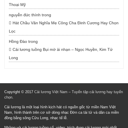
Thoại Mỹ
nguyễn đức thính
trong
Hát Chầu Văn Nghĩa Mẹ Công Cha Đinh Cương Hay Chọn
Lọc
Hồng Đào
trong
Cải lương tuồng Bụi mờ ải nhạn – Ngọc Huyền, Kim Tử
Long
Copyright © 2017
Cải lương Việt Nam – Tuyển tập cải lương hay tuyển
chọn
.
Cải lương là một loại hình kịch hát có nguồn gốc từ miền Nam Việt
Nam, hình thành trên cơ sở dòng nhạc Đờn ca tài tử và dân ca miền
đồng bằng sông Cửu Long, nhạc tế lễ.
Những vở cải lương tuồng cổ, video, trích đoạn cải lương mới nhất