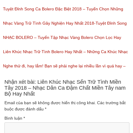
(Lượt nghe: 184)
Của Quỳnh Trang 2018
Tuyệt Đỉnh Song Ca Bolero Đặc Biệt 2018 – Tuyển Chọn Những
(Lượt nghe: 155)
Bài Hát Song Ca Nhạc Vàng Bolero Hay Nhất
Nhạc Vàng Trữ Tình Gây Nghiện Hay Nhất 2018-Tuyệt Đỉnh Song
(Lượt nghe: 218)
Ca Thiên Quang Quỳnh Trang Ngọt Ngào
NHẠC BOLERO – Tuyển Tập Nhạc Vàng Bolero Chọn Lọc Hay
(Lượt nghe: 219)
Nhất / Tuyệt Đỉnh Bolero
Liên Khúc Nhạc Trữ Tình Bolero Hay Nhất – Những Ca Khúc Nhạc
(Lượt nghe: 99)
Vàng Trữ Tình Hay Nhất 2018
Nghe thử đi, hay lắm! Bạn sẽ phải nghe lại nhiều lần vì quá hay –
(Lượt nghe: 75)
Nhạc miền Tây đặc sắc
Nhận xét bài: Liên Khúc Nhạc Sến Trữ Tình Miền
Tây 2018 – Nhạc Dân Ca Đậm Chất Miền Tây nam
Bộ Hay Nhất
(Lượt nghe: 46)
Email của bạn sẽ không được hiển thị công khai.
Các trường bắt
buộc được đánh dấu
*
Bình luận
*