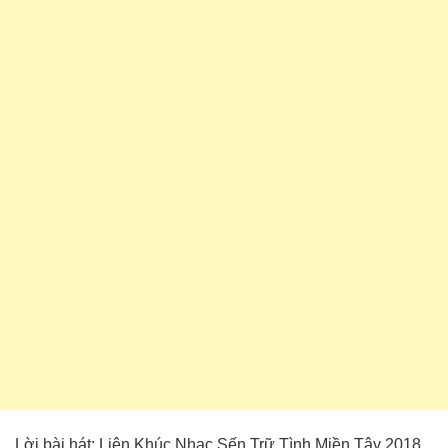
Lời bài hát: Liên Khúc Nhạc Sến Trữ Tình Miền Tây 2018