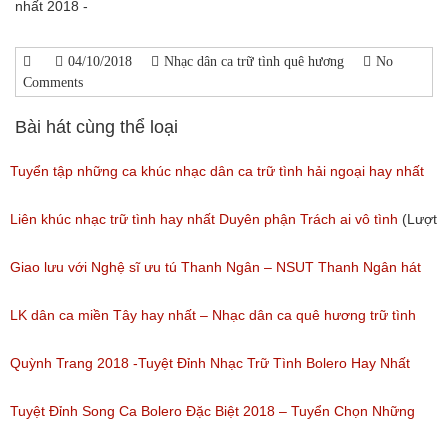
nhất 2018 -
04/10/2018
Nhạc dân ca trữ tình quê hương
No
Comments
Bài hát cùng thể loại
Tuyển tập những ca khúc nhạc dân ca trữ tình hải ngoại hay nhất
(Lượt nghe: 277)
Liên khúc nhạc trữ tình hay nhất Duyên phận Trách ai vô tình
(Lượt
nghe: 193)
Giao lưu với Nghệ sĩ ưu tú Thanh Ngân – NSUT Thanh Ngân hát
Bolero
LK dân ca miền Tây hay nhất – Nhạc dân ca quê hương trữ tình
(Lượt nghe: 80)
miền tây hay nhất
Quỳnh Trang 2018 -Tuyệt Đỉnh Nhạc Trữ Tình Bolero Hay Nhất
(Lượt nghe: 184)
Của Quỳnh Trang 2018
Tuyệt Đỉnh Song Ca Bolero Đặc Biệt 2018 – Tuyển Chọn Những