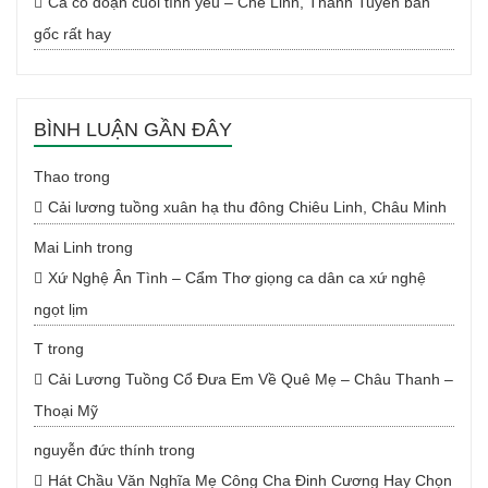
Ca cổ đoạn cuối tình yêu – Chế Linh, Thanh Tuyền bản
gốc rất hay
BÌNH LUẬN GẦN ĐÂY
Thao
trong
Cải lương tuồng xuân hạ thu đông Chiêu Linh, Châu Minh
Mai Linh
trong
Xứ Nghệ Ân Tình – Cẩm Thơ giọng ca dân ca xứ nghệ
ngọt lịm
T
trong
Cải Lương Tuồng Cổ Đưa Em Về Quê Mẹ – Châu Thanh –
Thoại Mỹ
nguyễn đức thính
trong
Hát Chầu Văn Nghĩa Mẹ Công Cha Đinh Cương Hay Chọn