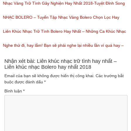
(Lượt nghe: 155)
Bài Hát Song Ca Nhạc Vàng Bolero Hay Nhất
Nhạc Vàng Trữ Tình Gây Nghiện Hay Nhất 2018-Tuyệt Đỉnh Song
(Lượt nghe: 218)
Ca Thiên Quang Quỳnh Trang Ngọt Ngào
NHẠC BOLERO – Tuyển Tập Nhạc Vàng Bolero Chọn Lọc Hay
(Lượt nghe: 219)
Nhất / Tuyệt Đỉnh Bolero
Liên Khúc Nhạc Trữ Tình Bolero Hay Nhất – Những Ca Khúc Nhạc
(Lượt nghe: 99)
Vàng Trữ Tình Hay Nhất 2018
Nghe thử đi, hay lắm! Bạn sẽ phải nghe lại nhiều lần vì quá hay –
(Lượt nghe: 75)
Nhạc miền Tây đặc sắc
Nhận xét bài: Liên khúc nhạc trữ tình hay nhất –
Liên khúc nhạc Bolero hay nhất 2018
(Lượt nghe: 46)
Email của bạn sẽ không được hiển thị công khai.
Các trường bắt
buộc được đánh dấu
*
Bình luận
*