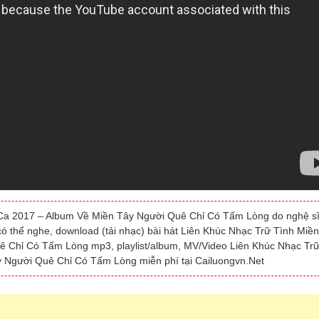
 Ca 2017 – Album Về Miền Tây Người Quê Chỉ Có Tấm Lòng do nghệ s
 có thể nghe, download (tải nhạc) bài hát Liên Khúc Nhạc Trữ Tình Miền
 Chỉ Có Tấm Lòng mp3, playlist/album, MV/Video Liên Khúc Nhạc Tr
 Người Quê Chỉ Có Tấm Lòng miễn phí tại Cailuongvn.Net