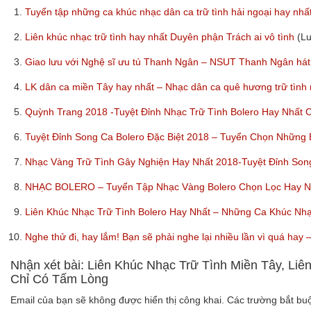
1.
Tuyển tập những ca khúc nhạc dân ca trữ tình hải ngoại hay nhấ
2.
Liên khúc nhạc trữ tình hay nhất Duyên phận Trách ai vô tình
(L
3.
Giao lưu với Nghệ sĩ ưu tú Thanh Ngân – NSUT Thanh Ngân hát
4.
LK dân ca miền Tây hay nhất – Nhạc dân ca quê hương trữ tình
5.
Quỳnh Trang 2018 -Tuyệt Đỉnh Nhạc Trữ Tình Bolero Hay Nhất
6.
Tuyệt Đỉnh Song Ca Bolero Đặc Biệt 2018 – Tuyển Chọn Những
7.
Nhạc Vàng Trữ Tình Gây Nghiện Hay Nhất 2018-Tuyệt Đỉnh So
8.
NHẠC BOLERO – Tuyển Tập Nhạc Vàng Bolero Chọn Lọc Hay Nhấ
9.
Liên Khúc Nhạc Trữ Tình Bolero Hay Nhất – Những Ca Khúc Nh
10.
Nghe thử đi, hay lắm! Bạn sẽ phải nghe lại nhiều lần vì quá ha
Nhận xét bài: Liên Khúc Nhạc Trữ Tình Miền Tây, L
Chỉ Có Tấm Lòng
Email của bạn sẽ không được hiển thị công khai.
Các trường bắt b