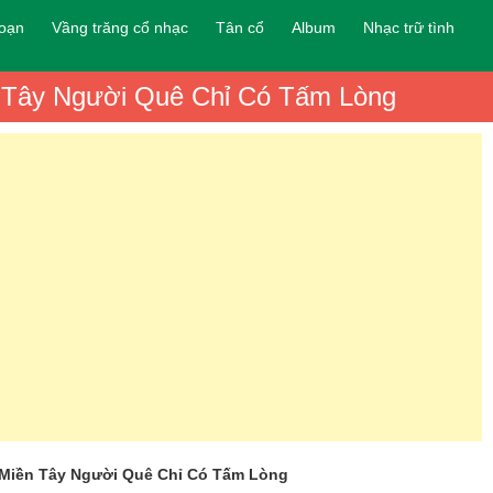
đoạn
Vầng trăng cổ nhạc
Tân cổ
Album
Nhạc trữ tình
n Tây Người Quê Chỉ Có Tấm Lòng
ề Miền Tây Người Quê Chỉ Có Tấm Lòng