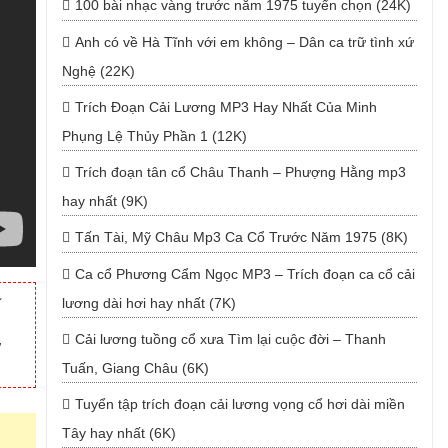
100 bài nhạc vàng trước năm 1975 tuyển chọn (24K)
Anh có về Hà Tĩnh với em không – Dân ca trữ tình xứ
Nghệ (22K)
Trích Đoạn Cải Lương MP3 Hay Nhất Của Minh
Phụng Lệ Thủy Phần 1 (12K)
Trích đoạn tân cổ Châu Thanh – Phượng Hằng mp3
hay nhất (9K)
Tấn Tài, Mỹ Châu Mp3 Ca Cổ Trước Năm 1975 (8K)
Ca cổ Phương Cẩm Ngọc MP3 – Trích đoạn ca cổ cải
ĩ
lương dài hơi hay nhất (7K)
Cải lương tuồng cổ xưa Tìm lại cuộc đời – Thanh
ữ
Tuấn, Giang Châu (6K)
Tuyển tập trích đoạn cải lương vọng cổ hơi dài miền
Tây hay nhất (6K)