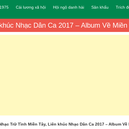
 1975
Cải lương xã hội
Hội ngộ danh hài
Sân khấu
Trích 
n khúc Nhạc Dân Ca 2017 – Album Về Miề
Nhạc Trữ Tình Miền Tây, Liên khúc Nhạc Dân Ca 2017 – Album V