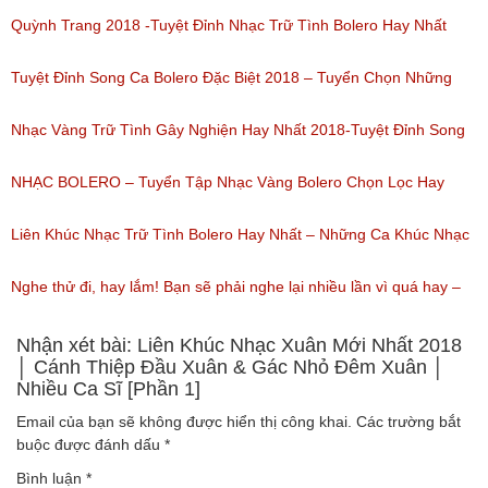
(Lượt nghe: 80)
miền tây hay nhất
Quỳnh Trang 2018 -Tuyệt Đỉnh Nhạc Trữ Tình Bolero Hay Nhất
(Lượt nghe: 184)
Của Quỳnh Trang 2018
Tuyệt Đỉnh Song Ca Bolero Đặc Biệt 2018 – Tuyển Chọn Những
(Lượt nghe: 155)
Bài Hát Song Ca Nhạc Vàng Bolero Hay Nhất
Nhạc Vàng Trữ Tình Gây Nghiện Hay Nhất 2018-Tuyệt Đỉnh Song
(Lượt nghe: 218)
Ca Thiên Quang Quỳnh Trang Ngọt Ngào
NHẠC BOLERO – Tuyển Tập Nhạc Vàng Bolero Chọn Lọc Hay
(Lượt nghe: 219)
Nhất / Tuyệt Đỉnh Bolero
Liên Khúc Nhạc Trữ Tình Bolero Hay Nhất – Những Ca Khúc Nhạc
(Lượt nghe: 99)
Vàng Trữ Tình Hay Nhất 2018
Nghe thử đi, hay lắm! Bạn sẽ phải nghe lại nhiều lần vì quá hay –
(Lượt nghe: 75)
Nhạc miền Tây đặc sắc
Nhận xét bài: Liên Khúc Nhạc Xuân Mới Nhất 2018
│ Cánh Thiệp Đầu Xuân & Gác Nhỏ Đêm Xuân │
Nhiều Ca Sĩ [Phần 1]
(Lượt nghe: 46)
Email của bạn sẽ không được hiển thị công khai.
Các trường bắt
buộc được đánh dấu
*
Bình luận
*