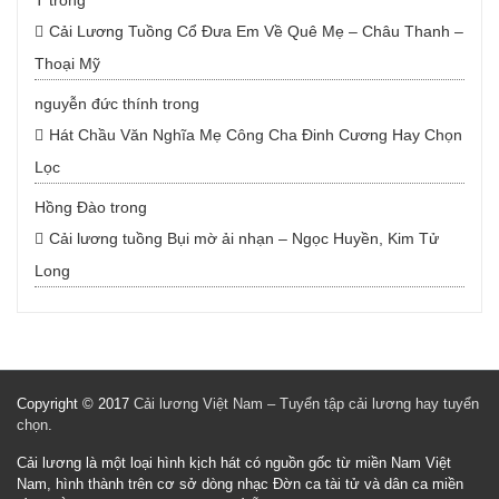
T
trong
Cải Lương Tuồng Cổ Đưa Em Về Quê Mẹ – Châu Thanh –
Thoại Mỹ
nguyễn đức thính
trong
Hát Chầu Văn Nghĩa Mẹ Công Cha Đinh Cương Hay Chọn
Lọc
Hồng Đào
trong
Cải lương tuồng Bụi mờ ải nhạn – Ngọc Huyền, Kim Tử
Long
Copyright © 2017
Cải lương Việt Nam – Tuyển tập cải lương hay tuyển
chọn
.
Cải lương là một loại hình kịch hát có nguồn gốc từ miền Nam Việt
Nam, hình thành trên cơ sở dòng nhạc Đờn ca tài tử và dân ca miền