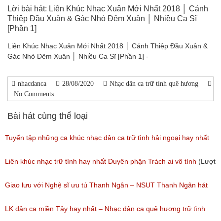
Lời bài hát: Liên Khúc Nhạc Xuân Mới Nhất 2018 │ Cánh
Thiệp Đầu Xuân & Gác Nhỏ Đêm Xuân │ Nhiều Ca Sĩ
[Phần 1]
Liên Khúc Nhạc Xuân Mới Nhất 2018 │ Cánh Thiệp Đầu Xuân &
Gác Nhỏ Đêm Xuân │ Nhiều Ca Sĩ [Phần 1] -
nhacdanca
28/08/2020
Nhạc dân ca trữ tình quê hương
No Comments
Bài hát cùng thể loại
Tuyển tập những ca khúc nhạc dân ca trữ tình hải ngoại hay nhất
(Lượt nghe: 277)
Liên khúc nhạc trữ tình hay nhất Duyên phận Trách ai vô tình
(Lượt
nghe: 193)
Giao lưu với Nghệ sĩ ưu tú Thanh Ngân – NSUT Thanh Ngân hát
Bolero
LK dân ca miền Tây hay nhất – Nhạc dân ca quê hương trữ tình