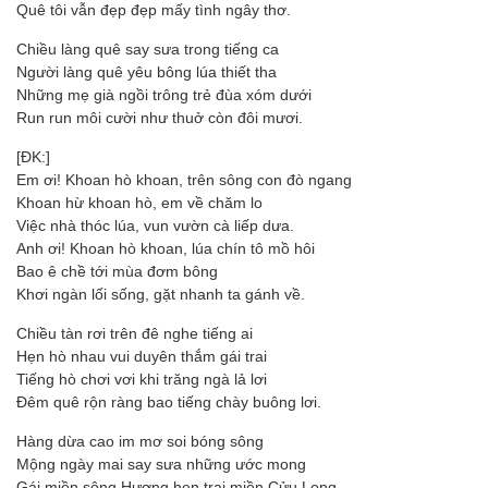
Quê tôi vẫn đẹp đẹp mấy tình ngây thơ.
Chiều làng quê say sưa trong tiếng ca
Người làng quê yêu bông lúa thiết tha
Những mẹ già ngồi trông trẻ đùa xóm dưới
Run run môi cười như thuở còn đôi mươi.
[ĐK:]
Em ơi! Khoan hò khoan, trên sông con đò ngang
Khoan hừ khoan hò, em về chăm lo
Việc nhà thóc lúa, vun vườn cà liếp dưa.
Anh ơi! Khoan hò khoan, lúa chín tô mồ hôi
Bao ê chề tới mùa đơm bông
Khơi ngàn lối sống, gặt nhanh ta gánh về.
Chiều tàn rơi trên đê nghe tiếng ai
Hẹn hò nhau vui duyên thắm gái trai
Tiếng hò chơi vơi khi trăng ngà lả lơi
Đêm quê rộn ràng bao tiếng chày buông lơi.
Hàng dừa cao im mơ soi bóng sông
Mộng ngày mai say sưa những ước mong
Gái miền sông Hương hẹn trai miền Cửu Long