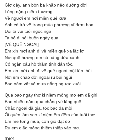
Giờ đây, anh bôn ba khắp nẻo đường đời
Lòng nặng niềm thương
Về người em nơi miền quê xưa
Anh có trở về trong mùa phượng vĩ đơm hoa
Đôi ta vui tuổi ngọc ngà
Ta bỏ đi nỗi buồn ngày qua.
[VỀ QUÊ NGOẠI]
Em xin mời anh đi về miền quê xa lắc lơ
Nơi quê hương em có hàng dừa xanh
Có ngàn câu hò thắm tình dân tộc.
Em xin mời anh đi về quê ngoại một lần thôi
Nơi em chào đời ngoại ru bùi ngùi
Bao năm vất vả mưa nắng ngược xuôi.
Qua bao ngày thơ kỉ niệm mộng mơ em đã ghi
Bao nhiêu năm qua chẳng về làng quê
Chắc ngoại đã già, tóc bạc da mồi
Ôi quên làm sao kỉ niệm êm đềm của tuổi thơ
Em mê từng mùa, cơn gió dật dờ
Ru em giấc mộng thiêm thiếp vào mơ.
[ĐK:]