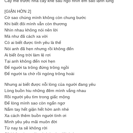
Cây me trước nhà cây khế sau ngõ nhìn em sao lạnh lùng
[GIẬN HỜN 2]
Cớ sao chúng mình không còn chung bước
Khi biết đôi mình vẫn còn thương
Nhìn nhau không nói nên lời
Mà như đã cách xa vời
Có ai biết được tình yêu là thế
Nói anh đã hẹn nhưng rồi không đến
Ai biết ông trời làm lệ rơi
Tại anh không đến nơi hẹn
Để người ta trông đứng trông ngồi
Để người ta chờ rồi ngóng trông hoài
Nhưng ai biết được nỗi lòng của người đang yêu
Lòng buồn hiu những đêm mình vắng nhau
Rồi người yêu tìm trong giấc mộng
Để lòng mình sao còn ngẩn ngơ
Nắm tay hết giận hết hờn anh nhé
Xa cách thêm buồn người tình ơi
Mình yêu yêu mãi muôn đời
Từ nay ta sẽ không rời