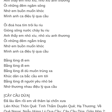
Anh thấy em nhỏ xíu, nhỏ xíu anh thương
Ôi những đêm ngăm sông
Nhớ em buồn muốn khóc
Mình anh ca điệu lý qua cầu
Ôi đoá hoa tím trôi liu riu
Giòng sông nước chảy liu riu
Anh thấy em nhỏ xíu, nhỏ xíu anh thương
Ôi những đêm ngắm trăng
Nhớ em buồn muốn khóc
Mình anh ca điệu lý qua cầu
Bằng lòng đi em
Bằng lòng đi em
Bằng lòng đi dù muôn trùng xa
Khúc dân ca bắc cầu em tới
Bằng lòng đi người yêu nhỏ bé
Nhớ thương nhau điệu lý qua cầu
[CÂY CẦU DỪA]
Đã lâu lắm rồi em về thăm lại chốn xưa
Liên Khúc Thôn Quê: Tình Thắm Duyên Quê; Hạ Thương; Về
Quê Ngoại; Ngẫu Hứng Lý Qua Cầu; Cây Cầu Dừa; Giận Hờn 2;