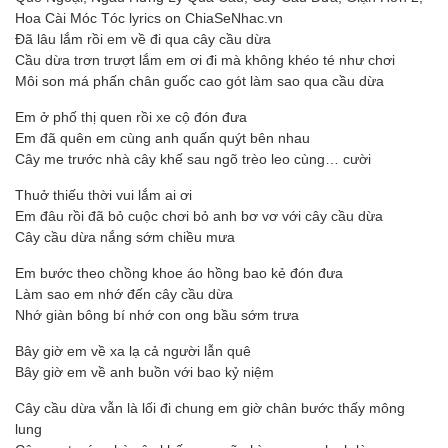
Hoa Cài Móc Tóc lyrics on ChiaSeNhac.vn
Đã lâu lắm rồi em về đi qua cây cầu dừa
Cầu dừa trơn trượt lắm em ơi đi mà không khéo té như chơi
Môi son má phấn chân guốc cao gót làm sao qua cầu dừa
Em ở phố thị quen rồi xe cộ đón đưa
Em đã quên em cùng anh quấn quýt bên nhau
Cây me trước nhà cây khế sau ngõ trèo leo cùng… cười
Thuở thiếu thời vui lắm ai ơi
Em đâu rồi đã bỏ cuộc chơi bỏ anh bơ vơ với cây cầu dừa
Cây cầu dừa nắng sớm chiều mưa
Em bước theo chồng khoe áo hồng bao kẻ đón đưa
Làm sao em nhớ đến cây cầu dừa
Nhớ giàn bông bí nhớ con ong bầu sớm trưa
Bây giờ em về xa lạ cả người lẫn quê
Bây giờ em về anh buồn với bao kỷ niệm
Cây cầu dừa vẫn là lối đi chung em giờ chân bước thấy mông
lung