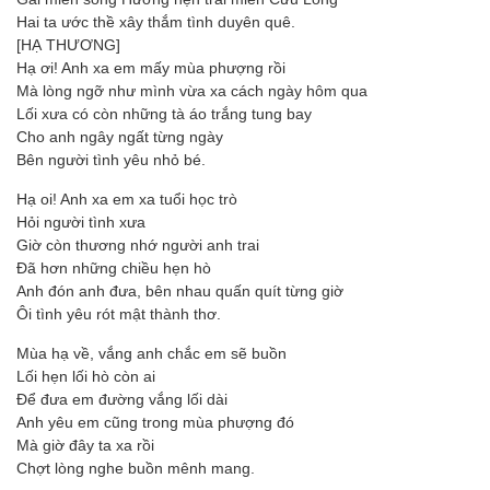
Hai ta ước thề xây thắm tình duyên quê.
[HẠ THƯƠNG]
Hạ ơi! Anh xa em mấy mùa phượng rồi
Mà lòng ngỡ như mình vừa xa cách ngày hôm qua
Lối xưa có còn những tà áo trắng tung bay
Cho anh ngây ngất từng ngày
Bên người tình yêu nhỏ bé.
Hạ oi! Anh xa em xa tuổi học trò
Hỏi người tình xưa
Giờ còn thương nhớ người anh trai
Ðã hơn những chiều hẹn hò
Anh đón anh đưa, bên nhau quấn quít từng giờ
Ôi tình yêu rót mật thành thơ.
Mùa hạ về, vắng anh chắc em sẽ buồn
Lối hẹn lối hò còn ai
Ðể đưa em đường vắng lối dài
Anh yêu em cũng trong mùa phượng đó
Mà giờ đây ta xa rồi
Chợt lòng nghe buồn mênh mang.