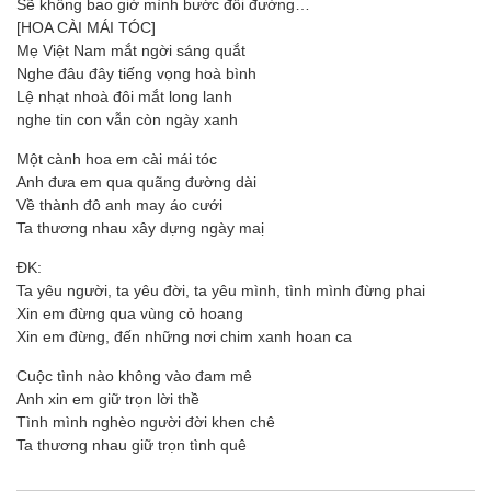
Sẽ không bao giờ mình bước đôi đường…
[HOA CÀI MÁI TÓC]
Mẹ Việt Nam mắt ngời sáng quắt
Nghe đâu đây tiếng vọng hoà bình
Lệ nhạt nhoà đôi mắt long lanh
nghe tin con vẫn còn ngày xanh
Một cành hoa em cài mái tóc
Anh đưa em qua quãng đường dài
Về thành đô anh may áo cưới
Ta thương nhau xây dựng ngày maị
ĐK:
Ta yêu người, ta yêu đời, ta yêu mình, tình mình đừng phai
Xin em đừng qua vùng cỏ hoang
Xin em đừng, đến những nơi chim xanh hoan ca
Cuộc tình nào không vào đam mê
Anh xin em giữ trọn lời thề
Tình mình nghèo người đời khen chê
Ta thương nhau giữ trọn tình quê