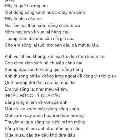
Đây là quê hương em
Một dòng sông xanh nước chảy êm đềm
Đây là nhịp cầu tre
Nối liền hai thôn sớm nắng chiều mưa
Hôm nay em về vun lại hàng cau
Tháng năm dãi dầu cằn cỗi già nua
Cho em sống lại tuổi thơ ban đầu đã mất từ lâu.
Anh vui nhiều không, khi mặt trời lên trên khóm tre
Con chim xinh xinh nó chuyền cành me
Xuống đậu sau hè uống giọt nắng hồng
Anh thương nhiều không lưng ngoại đã còng vì thời gian
Quê hương đời đời, câu hát ngọt lời
Em vui sống lại như máu về tim.
[NGẪU HỨNG LÝ QUA CẦU]
Bằng lòng đi em về với quê anh
Một cù lao xanh một giòng sông xanh
Một vườn cây xanh hoa trái đơm hương
Thuyền ai qua sông nụ cười mênh mông
Bằng lòng đi em anh đưa đón qua cầu
Mùa mưa, cầu tre dẫu khó đưa dâu