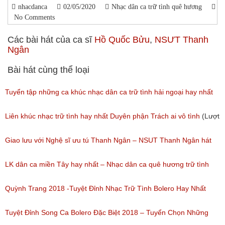
nhacdanca
02/05/2020
Nhạc dân ca trữ tình quê hương
No Comments
Các bài hát của ca sĩ
Hồ Quốc Bửu
,
NSƯT Thanh
Ngân
Bài hát cùng thể loại
Tuyển tập những ca khúc nhạc dân ca trữ tình hải ngoại hay nhất
(Lượt nghe: 277)
Liên khúc nhạc trữ tình hay nhất Duyên phận Trách ai vô tình
(Lượt
nghe: 193)
Giao lưu với Nghệ sĩ ưu tú Thanh Ngân – NSUT Thanh Ngân hát
Bolero
LK dân ca miền Tây hay nhất – Nhạc dân ca quê hương trữ tình
(Lượt nghe: 80)
miền tây hay nhất
Quỳnh Trang 2018 -Tuyệt Đỉnh Nhạc Trữ Tình Bolero Hay Nhất
(Lượt nghe: 184)
Của Quỳnh Trang 2018
Tuyệt Đỉnh Song Ca Bolero Đặc Biệt 2018 – Tuyển Chọn Những