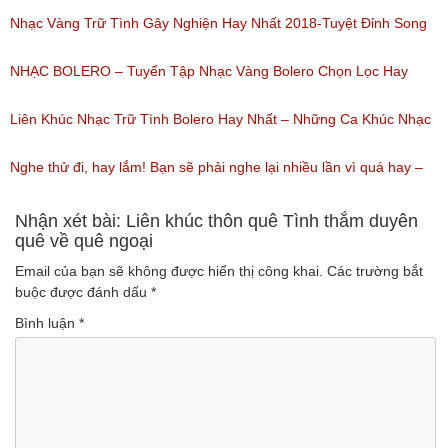
(Lượt nghe: 155)
Bài Hát Song Ca Nhạc Vàng Bolero Hay Nhất
Nhạc Vàng Trữ Tình Gây Nghiện Hay Nhất 2018-Tuyệt Đỉnh Song
(Lượt nghe: 218)
Ca Thiên Quang Quỳnh Trang Ngọt Ngào
NHẠC BOLERO – Tuyển Tập Nhạc Vàng Bolero Chọn Lọc Hay
(Lượt nghe: 219)
Nhất / Tuyệt Đỉnh Bolero
Liên Khúc Nhạc Trữ Tình Bolero Hay Nhất – Những Ca Khúc Nhạc
(Lượt nghe: 99)
Vàng Trữ Tình Hay Nhất 2018
Nghe thử đi, hay lắm! Bạn sẽ phải nghe lại nhiều lần vì quá hay –
(Lượt nghe: 75)
Nhạc miền Tây đặc sắc
Nhận xét bài: Liên khúc thôn quê Tình thắm duyên
quê về quê ngoại
(Lượt nghe: 46)
Email của bạn sẽ không được hiển thị công khai.
Các trường bắt
buộc được đánh dấu
*
Bình luận
*