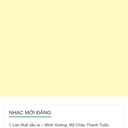
NHẠC MỚI ĐĂNG
Lan Huệ sầu ai – Minh Vương, Mỹ Châu Thanh Tuấn,