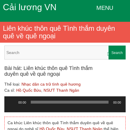
Cải lương VN
MENU
Liên khúc thôn quê Tình thắm duyên
quê về quê ngoại
Search
Bài hát: Liên khúc thôn quê Tình thắm
duyên quê về quê ngoại
Thể loại:
Nhạc dân ca trữ tình quê hương
Ca sĩ:
Hồ Quốc Bửu
,
NSƯT Thanh Ngân
00:00
00:00
Trình
chơi
Audio
Ca khúc Liên khúc thôn quê Tình thắm duyên quê về quê
ngoại do nghệ sĩ
Hồ Quốc Bửu
,
NSƯT Thanh Ngân
thể hiện,