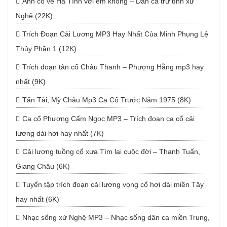
Anh có về Hà Tĩnh với em không – Dân ca trữ tình xứ
Nghệ (22K)
Trích Đoạn Cải Lương MP3 Hay Nhất Của Minh Phụng Lệ
Thủy Phần 1 (12K)
Trích đoạn tân cổ Châu Thanh – Phượng Hằng mp3 hay
nhất (9K)
Tấn Tài, Mỹ Châu Mp3 Ca Cổ Trước Năm 1975 (8K)
Ca cổ Phương Cẩm Ngọc MP3 – Trích đoạn ca cổ cải
lương dài hơi hay nhất (7K)
Cải lương tuồng cổ xưa Tìm lại cuộc đời – Thanh Tuấn,
Giang Châu (6K)
Tuyển tập trích đoạn cải lương vọng cổ hơi dài miền Tây
hay nhất (6K)
Nhạc sống xứ Nghệ MP3 – Nhạc sống dân ca miền Trung,