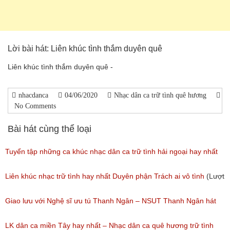
Lời bài hát: Liên khúc tình thắm duyên quê
Liên khúc tình thắm duyên quê -
nhacdanca
04/06/2020
Nhạc dân ca trữ tình quê hương
No Comments
Bài hát cùng thể loại
Tuyển tập những ca khúc nhạc dân ca trữ tình hải ngoại hay nhất
(Lượt nghe: 277)
Liên khúc nhạc trữ tình hay nhất Duyên phận Trách ai vô tình
(Lượt
nghe: 193)
Giao lưu với Nghệ sĩ ưu tú Thanh Ngân – NSUT Thanh Ngân hát
Bolero
LK dân ca miền Tây hay nhất – Nhạc dân ca quê hương trữ tình