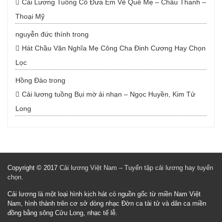
Cải Lương Tuồng Cổ Đưa Em Về Quê Mẹ – Châu Thanh –
Thoại Mỹ
nguyễn đức thính
trong
Hát Chầu Văn Nghĩa Mẹ Công Cha Đinh Cương Hay Chọn
Lọc
Hồng Đào
trong
Cải lương tuồng Bụi mờ ải nhạn – Ngọc Huyền, Kim Tử
Long
Copyright © 2017
Cải lương Việt Nam – Tuyển tập cải lương hay tuyển
chọn
.
Cải lương là một loại hình kịch hát có nguồn gốc từ miền Nam Việt
Nam, hình thành trên cơ sở dòng nhạc Đờn ca tài tử và dân ca miền
đồng bằng sông Cửu Long, nhạc tế lễ.