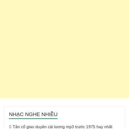
NHẠC NGHE NHIỀU
Tân cổ giao duyên cải lương mp3 trước 1975 hay nhất