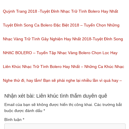
(Lượt nghe: 80)
miền tây hay nhất
Quỳnh Trang 2018 -Tuyệt Đỉnh Nhạc Trữ Tình Bolero Hay Nhất
(Lượt nghe: 184)
Của Quỳnh Trang 2018
Tuyệt Đỉnh Song Ca Bolero Đặc Biệt 2018 – Tuyển Chọn Những
(Lượt nghe: 155)
Bài Hát Song Ca Nhạc Vàng Bolero Hay Nhất
Nhạc Vàng Trữ Tình Gây Nghiện Hay Nhất 2018-Tuyệt Đỉnh Song
(Lượt nghe: 218)
Ca Thiên Quang Quỳnh Trang Ngọt Ngào
NHẠC BOLERO – Tuyển Tập Nhạc Vàng Bolero Chọn Lọc Hay
(Lượt nghe: 219)
Nhất / Tuyệt Đỉnh Bolero
Liên Khúc Nhạc Trữ Tình Bolero Hay Nhất – Những Ca Khúc Nhạc
(Lượt nghe: 99)
Vàng Trữ Tình Hay Nhất 2018
Nghe thử đi, hay lắm! Bạn sẽ phải nghe lại nhiều lần vì quá hay –
(Lượt nghe: 75)
Nhạc miền Tây đặc sắc
Nhận xét bài: Liên khúc tình thắm duyên quê
Email của bạn sẽ không được hiển thị công khai.
Các trường bắt
(Lượt nghe: 46)
buộc được đánh dấu
*
Bình luận
*