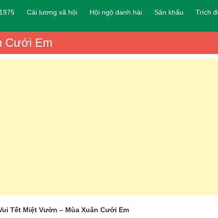
 1975
Cải lương xã hội
Hội ngộ danh hài
Sân khấu
Trích 
ân Cưới Em
Vui Tết Miệt Vườn – Mùa Xuân Cưới Em