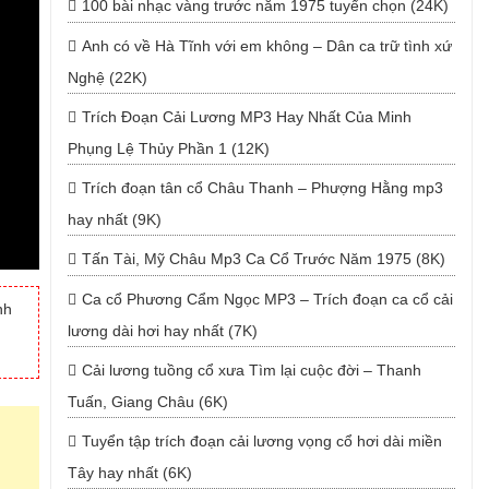
100 bài nhạc vàng trước năm 1975 tuyển chọn (24K)
Anh có về Hà Tĩnh với em không – Dân ca trữ tình xứ
Nghệ (22K)
Trích Đoạn Cải Lương MP3 Hay Nhất Của Minh
Phụng Lệ Thủy Phần 1 (12K)
Trích đoạn tân cổ Châu Thanh – Phượng Hằng mp3
hay nhất (9K)
Tấn Tài, Mỹ Châu Mp3 Ca Cổ Trước Năm 1975 (8K)
Ca cổ Phương Cẩm Ngọc MP3 – Trích đoạn ca cổ cải
nh
lương dài hơi hay nhất (7K)
Cải lương tuồng cổ xưa Tìm lại cuộc đời – Thanh
Tuấn, Giang Châu (6K)
Tuyển tập trích đoạn cải lương vọng cổ hơi dài miền
Tây hay nhất (6K)