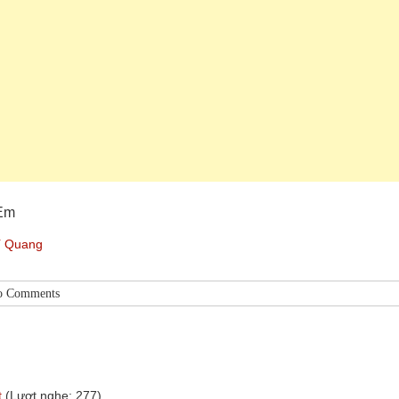
 Em
í Quang
o Comments
t
(Lượt nghe: 277)