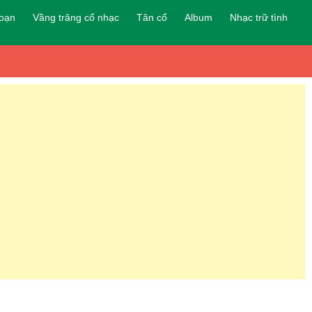
đoạn
Vầng trăng cổ nhạc
Tân cổ
Album
Nhạc trữ tình