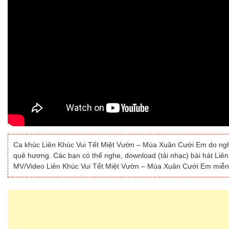
Ca khúc Liên Khúc Vui Tết Miệt Vườn – Mùa Xuân Cưới Em do ng
quê hương. Các bạn có thể nghe, download (tải nhạc) bài hát Liê
MV/Video Liên Khúc Vui Tết Miệt Vườn – Mùa Xuân Cưới Em miễn 