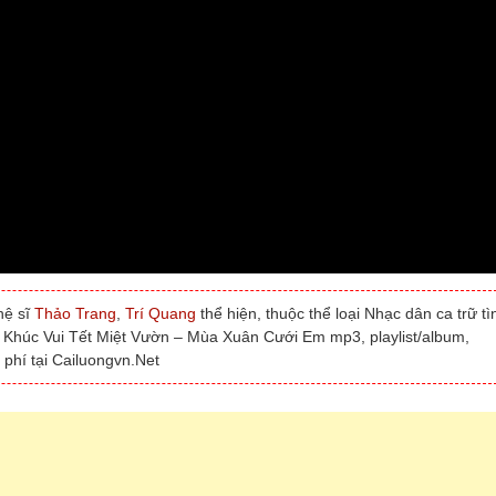
hệ sĩ
Thảo Trang
,
Trí Quang
thể hiện, thuộc thể loại Nhạc dân ca trữ tì
n Khúc Vui Tết Miệt Vườn – Mùa Xuân Cưới Em mp3, playlist/album,
phí tại Cailuongvn.Net