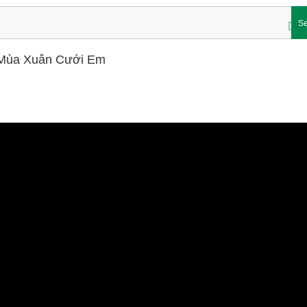
Se
– Mùa Xuân Cưới Em