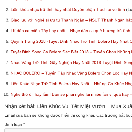
2.
Liên khúc nhạc trữ tình hay nhất Duyên phận Trách ai vô tình
(L
3.
Giao lưu với Nghệ sĩ ưu tú Thanh Ngân – NSUT Thanh Ngân hát
4.
LK dân ca miền Tây hay nhất – Nhạc dân ca quê hương trữ tình
5.
Quỳnh Trang 2018 -Tuyệt Đỉnh Nhạc Trữ Tình Bolero Hay Nhất
6.
Tuyệt Đỉnh Song Ca Bolero Đặc Biệt 2018 – Tuyển Chọn Những
7.
Nhạc Vàng Trữ Tình Gây Nghiện Hay Nhất 2018-Tuyệt Đỉnh So
8.
NHẠC BOLERO – Tuyển Tập Nhạc Vàng Bolero Chọn Lọc Hay Nhấ
9.
Liên Khúc Nhạc Trữ Tình Bolero Hay Nhất – Những Ca Khúc Nh
10.
Nghe thử đi, hay lắm! Bạn sẽ phải nghe lại nhiều lần vì quá ha
Nhận xét bài: Liên Khúc Vui Tết Miệt Vườn – Mùa X
Email của bạn sẽ không được hiển thị công khai.
Các trường bắt b
Bình luận
*