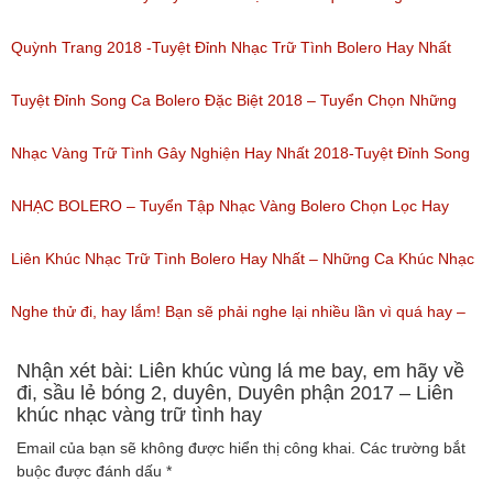
(Lượt nghe: 80)
miền tây hay nhất
Quỳnh Trang 2018 -Tuyệt Đỉnh Nhạc Trữ Tình Bolero Hay Nhất
(Lượt nghe: 184)
Của Quỳnh Trang 2018
Tuyệt Đỉnh Song Ca Bolero Đặc Biệt 2018 – Tuyển Chọn Những
(Lượt nghe: 155)
Bài Hát Song Ca Nhạc Vàng Bolero Hay Nhất
Nhạc Vàng Trữ Tình Gây Nghiện Hay Nhất 2018-Tuyệt Đỉnh Song
(Lượt nghe: 218)
Ca Thiên Quang Quỳnh Trang Ngọt Ngào
NHẠC BOLERO – Tuyển Tập Nhạc Vàng Bolero Chọn Lọc Hay
(Lượt nghe: 219)
Nhất / Tuyệt Đỉnh Bolero
Liên Khúc Nhạc Trữ Tình Bolero Hay Nhất – Những Ca Khúc Nhạc
(Lượt nghe: 99)
Vàng Trữ Tình Hay Nhất 2018
Nghe thử đi, hay lắm! Bạn sẽ phải nghe lại nhiều lần vì quá hay –
(Lượt nghe: 75)
Nhạc miền Tây đặc sắc
Nhận xét bài: Liên khúc vùng lá me bay, em hãy về
đi, sầu lẻ bóng 2, duyên, Duyên phận 2017 – Liên
khúc nhạc vàng trữ tình hay
(Lượt nghe: 46)
Email của bạn sẽ không được hiển thị công khai.
Các trường bắt
buộc được đánh dấu
*