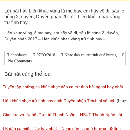
Lời bài hát: Liên khúc vùng lá me bay, em hãy về đi, sầu lẻ
bóng 2, duyên, Duyên phận 2017 – Liên khúc nhạc vàng
trữ tình hay
Liên khúc vùng lá me bay, em hãy về đi, sầu lẻ bóng 2, duyên,
Duyên phận 2017 – Liên khúc nhạc vàng trữ tình hay -
nhacdanca
07/09/2018
Nhạc dân ca trữ tình quê hương
No Comments
Bài hát cùng thể loại
Tuyển tập những ca khúc nhạc dân ca trữ tình hải ngoại hay nhất
(Lượt nghe: 277)
Liên khúc nhạc trữ tình hay nhất Duyên phận Trách ai vô tình
(Lượt
nghe: 193)
Giao lưu với Nghệ sĩ ưu tú Thanh Ngân – NSUT Thanh Ngân hát
Bolero
LK dân ca miền Tây hay nhất – Nhạc dân ca quê hương trữ tình