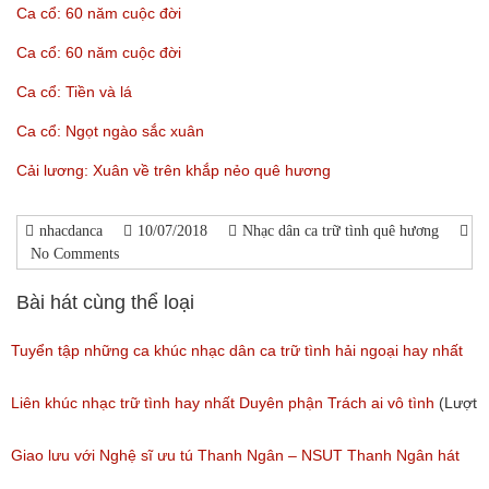
Ca cổ: 60 năm cuộc đời
Ca cổ: 60 năm cuộc đời
Ca cổ: Tiền và lá
Ca cổ: Ngọt ngào sắc xuân
Cải lương: Xuân về trên khắp nẻo quê hương
nhacdanca
10/07/2018
Nhạc dân ca trữ tình quê hương
No Comments
Bài hát cùng thể loại
Tuyển tập những ca khúc nhạc dân ca trữ tình hải ngoại hay nhất
(Lượt nghe: 277)
Liên khúc nhạc trữ tình hay nhất Duyên phận Trách ai vô tình
(Lượt
nghe: 193)
Giao lưu với Nghệ sĩ ưu tú Thanh Ngân – NSUT Thanh Ngân hát