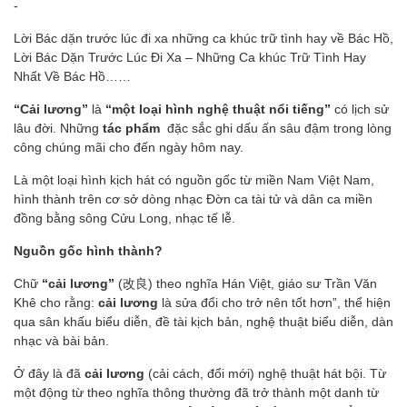
-
Lời Bác dặn trước lúc đi xa những ca khúc trữ tình hay về Bác Hồ,
Lời Bác Dặn Trước Lúc Đi Xa – Những Ca khúc Trữ Tình Hay
Nhất Về Bác Hồ……
“Cải lương”
là
“một loại hình nghệ thuật nổi tiếng”
có lịch sử
lâu đời. Những
tác phẩm
đặc sắc ghi dấu ấn sâu đậm trong lòng
công chúng mãi cho đến ngày hôm nay.
Là một loại hình kịch hát có nguồn gốc từ miền Nam Việt Nam,
hình thành trên cơ sở dòng nhạc Đờn ca tài tử và dân ca miền
đồng bằng sông Cửu Long, nhạc tế lễ.
Nguồn gốc hình thành?
Chữ
“cải lương”
(改良) theo nghĩa Hán Việt, giáo sư Trần Văn
Khê cho rằng:
cải lương
là sửa đổi cho trở nên tốt hơn”, thể hiện
qua sân khấu biểu diễn, đề tài kịch bản, nghệ thuật biểu diễn, dàn
nhạc và bài bản.
Ở đây là đã
cải lương
(cải cách, đổi mới) nghệ thuật hát bội. Từ
một động từ theo nghĩa thông thường đã trở thành một danh từ