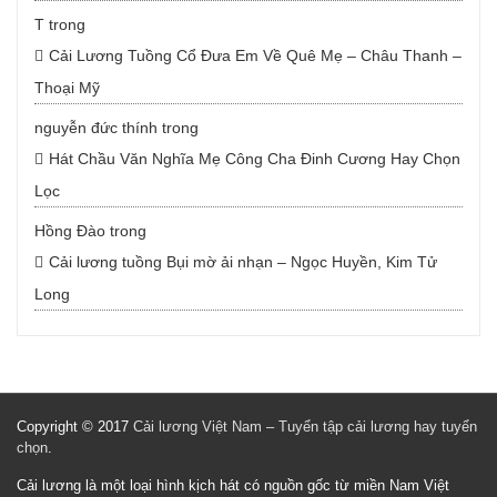
T
trong
Cải Lương Tuồng Cổ Đưa Em Về Quê Mẹ – Châu Thanh –
Thoại Mỹ
nguyễn đức thính
trong
Hát Chầu Văn Nghĩa Mẹ Công Cha Đinh Cương Hay Chọn
Lọc
Hồng Đào
trong
Cải lương tuồng Bụi mờ ải nhạn – Ngọc Huyền, Kim Tử
Long
Copyright © 2017
Cải lương Việt Nam – Tuyển tập cải lương hay tuyển
chọn
.
Cải lương là một loại hình kịch hát có nguồn gốc từ miền Nam Việt