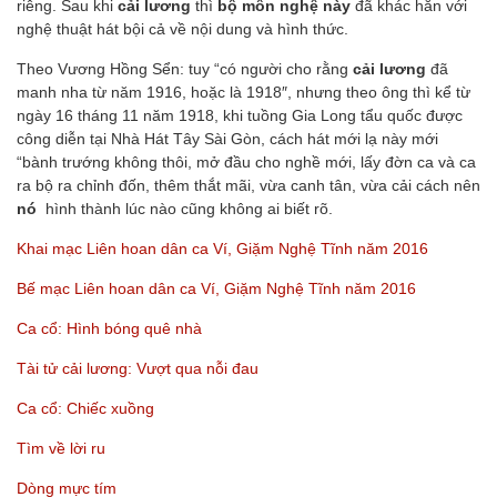
riêng. Sau khi
cải lương
thì
bộ môn nghệ này
đã khác hẳn với
nghệ thuật hát bội cả về nội dung và hình thức.
Theo Vương Hồng Sển: tuy “có người cho rằng
cải lương
đã
manh nha từ năm 1916, hoặc là 1918″, nhưng theo ông thì kể từ
ngày 16 tháng 11 năm 1918, khi tuồng Gia Long tẩu quốc được
công diễn tại Nhà Hát Tây Sài Gòn, cách hát mới lạ này mới
“bành trướng không thôi, mở đầu cho nghề mới, lấy đờn ca và ca
ra bộ ra chỉnh đốn, thêm thắt mãi, vừa canh tân, vừa cải cách nên
nó
hình thành lúc nào cũng không ai biết rõ.
Khai mạc Liên hoan dân ca Ví, Giặm Nghệ Tĩnh năm 2016
Bế mạc Liên hoan dân ca Ví, Giặm Nghệ Tĩnh năm 2016
Ca cổ: Hình bóng quê nhà
Tài tử cải lương: Vượt qua nỗi đau
Ca cổ: Chiếc xuồng
Tìm về lời ru
Dòng mực tím