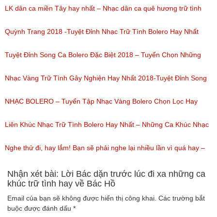
Bolero
LK dân ca miền Tây hay nhất – Nhạc dân ca quê hương trữ tình
(Lượt nghe: 80)
miền tây hay nhất
Quỳnh Trang 2018 -Tuyệt Đỉnh Nhạc Trữ Tình Bolero Hay Nhất
(Lượt nghe: 184)
Của Quỳnh Trang 2018
Tuyệt Đỉnh Song Ca Bolero Đặc Biệt 2018 – Tuyển Chọn Những
(Lượt nghe: 155)
Bài Hát Song Ca Nhạc Vàng Bolero Hay Nhất
Nhạc Vàng Trữ Tình Gây Nghiện Hay Nhất 2018-Tuyệt Đỉnh Song
(Lượt nghe: 218)
Ca Thiên Quang Quỳnh Trang Ngọt Ngào
NHẠC BOLERO – Tuyển Tập Nhạc Vàng Bolero Chọn Lọc Hay
(Lượt nghe: 219)
Nhất / Tuyệt Đỉnh Bolero
Liên Khúc Nhạc Trữ Tình Bolero Hay Nhất – Những Ca Khúc Nhạc
(Lượt nghe: 99)
Vàng Trữ Tình Hay Nhất 2018
Nghe thử đi, hay lắm! Bạn sẽ phải nghe lại nhiều lần vì quá hay –
(Lượt nghe: 75)
Nhạc miền Tây đặc sắc
Nhận xét bài: Lời Bác dặn trước lúc đi xa những ca
khúc trữ tình hay về Bác Hồ
(Lượt nghe: 46)
Email của bạn sẽ không được hiển thị công khai.
Các trường bắt
buộc được đánh dấu
*