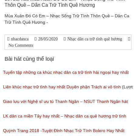
Thôn Quê – Dân Ca Trữ Tình Quê Hương
Mùa Xuân Đó Có Em – Nhạc Sống Trữ Tình Thôn Quê – Dân Ca
Trữ Tình Quê Hương -
nhacdanca
28/05/2020
Nhạc dân ca trữ tình quê hương
No Comments
Bài hát cùng thể loại
Tuyển tập những ca khúc nhạc dân ca trữ tình hải ngoại hay nhất
(Lượt nghe: 277)
Liên khúc nhạc trữ tình hay nhất Duyên phận Trách ai vô tình
(Lượt
nghe: 193)
Giao lưu với Nghệ sĩ ưu tú Thanh Ngân – NSUT Thanh Ngân hát
Bolero
LK dân ca miền Tây hay nhất – Nhạc dân ca quê hương trữ tình
(Lượt nghe: 80)
miền tây hay nhất
Quỳnh Trang 2018 -Tuyệt Đỉnh Nhạc Trữ Tình Bolero Hay Nhất