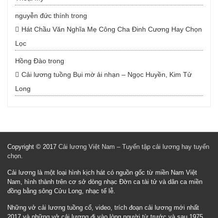
nguyễn đức thính
trong
Hát Chầu Văn Nghĩa Mẹ Công Cha Đinh Cương Hay Chọn
Lọc
Hồng Đào
trong
Cải lương tuồng Bụi mờ ải nhạn – Ngọc Huyền, Kim Tử
Long
Copyright © 2017
Cải lương Việt Nam – Tuyển tập cải lương hay tuyển
chọn
.
Cải lương là một loại hình kịch hát có nguồn gốc từ miền Nam Việt
Nam, hình thành trên cơ sở dòng nhạc Đờn ca tài tử và dân ca miền
đồng bằng sông Cửu Long, nhạc tế lễ.
Những vở cải lương tuồng cổ, video, trích đoạn cải lương mới nhất
2017 và những vở cải lương đi vào lòng người từ trước và sau 1975.