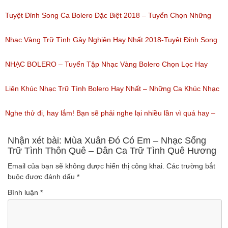
(Lượt nghe: 184)
Của Quỳnh Trang 2018
Tuyệt Đỉnh Song Ca Bolero Đặc Biệt 2018 – Tuyển Chọn Những
(Lượt nghe: 155)
Bài Hát Song Ca Nhạc Vàng Bolero Hay Nhất
Nhạc Vàng Trữ Tình Gây Nghiện Hay Nhất 2018-Tuyệt Đỉnh Song
(Lượt nghe: 218)
Ca Thiên Quang Quỳnh Trang Ngọt Ngào
NHẠC BOLERO – Tuyển Tập Nhạc Vàng Bolero Chọn Lọc Hay
(Lượt nghe: 219)
Nhất / Tuyệt Đỉnh Bolero
Liên Khúc Nhạc Trữ Tình Bolero Hay Nhất – Những Ca Khúc Nhạc
(Lượt nghe: 99)
Vàng Trữ Tình Hay Nhất 2018
Nghe thử đi, hay lắm! Bạn sẽ phải nghe lại nhiều lần vì quá hay –
(Lượt nghe: 75)
Nhạc miền Tây đặc sắc
Nhận xét bài: Mùa Xuân Đó Có Em – Nhạc Sống
Trữ Tình Thôn Quê – Dân Ca Trữ Tình Quê Hương
(Lượt nghe: 46)
Email của bạn sẽ không được hiển thị công khai.
Các trường bắt
buộc được đánh dấu
*
Bình luận
*