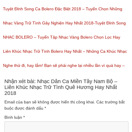
(Lượt nghe: 184)
Của Quỳnh Trang 2018
Tuyệt Đỉnh Song Ca Bolero Đặc Biệt 2018 – Tuyển Chọn Những
(Lượt nghe: 155)
Bài Hát Song Ca Nhạc Vàng Bolero Hay Nhất
Nhạc Vàng Trữ Tình Gây Nghiện Hay Nhất 2018-Tuyệt Đỉnh Song
(Lượt nghe: 218)
Ca Thiên Quang Quỳnh Trang Ngọt Ngào
NHẠC BOLERO – Tuyển Tập Nhạc Vàng Bolero Chọn Lọc Hay
(Lượt nghe: 219)
Nhất / Tuyệt Đỉnh Bolero
Liên Khúc Nhạc Trữ Tình Bolero Hay Nhất – Những Ca Khúc Nhạc
(Lượt nghe: 99)
Vàng Trữ Tình Hay Nhất 2018
Nghe thử đi, hay lắm! Bạn sẽ phải nghe lại nhiều lần vì quá hay –
(Lượt nghe: 75)
Nhạc miền Tây đặc sắc
Nhận xét bài: Nhạc Dân Ca Miền Tây Nam Bộ –
Liên Khúc Nhạc Trữ Tình Quê Hương Hay Nhất
2018
(Lượt nghe: 46)
Email của bạn sẽ không được hiển thị công khai.
Các trường bắt
buộc được đánh dấu
*
Bình luận
*