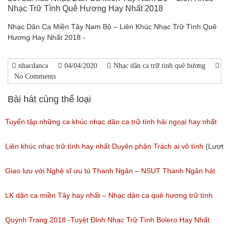
Nhạc Trữ Tình Quê Hương Hay Nhất 2018
Nhạc Dân Ca Miền Tây Nam Bộ – Liên Khúc Nhạc Trữ Tình Quê
Hương Hay Nhất 2018 -
nhacdanca
04/04/2020
Nhạc dân ca trữ tình quê hương
No Comments
Bài hát cùng thể loại
Tuyển tập những ca khúc nhạc dân ca trữ tình hải ngoại hay nhất
(Lượt nghe: 277)
Liên khúc nhạc trữ tình hay nhất Duyên phận Trách ai vô tình
(Lượt
nghe: 193)
Giao lưu với Nghệ sĩ ưu tú Thanh Ngân – NSUT Thanh Ngân hát
Bolero
LK dân ca miền Tây hay nhất – Nhạc dân ca quê hương trữ tình
(Lượt nghe: 80)
miền tây hay nhất
Quỳnh Trang 2018 -Tuyệt Đỉnh Nhạc Trữ Tình Bolero Hay Nhất