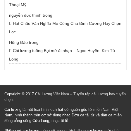
Thoại Mỹ
nguyễn đức thính
trong
Hát Chầu Văn Nghĩa Mẹ Công Cha Đinh Cương Hay Chọn
Lọc
Hồng Đào
trong
Cải lương tuồng Bụi mờ ải nhạn – Ngọc Huyền, Kim Tử
Long
Copyright © 2017
Cải lương Việt Nam – Tuyển tập cải lương hay tuyển
chọn
.
Cải lương là một loại hình kịch hát có nguồn gốc từ miền Nam Việt
Nam, hình thành trên cơ sở dòng nhạc Đờn ca tài tử và dân ca miền
đồng bằng sông Cửu Long, nhạc tế lễ.
Những vở cải lương tuồng cổ, video, trích đoạn cải lương mới nhất