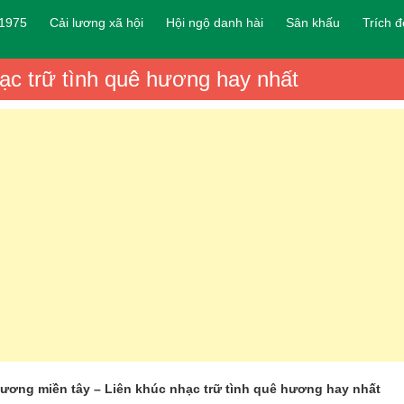
 1975
Cải lương xã hội
Hội ngộ danh hài
Sân khấu
Trích 
ạc trữ tình quê hương hay nhất
ương miền tây – Liên khúc nhạc trữ tình quê hương hay nhất