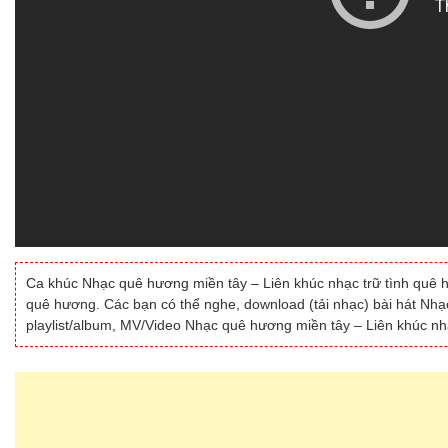
Ca khúc Nhạc quê hương miền tây – Liên khúc nhạc trữ tình quê hư
quê hương. Các bạn có thể nghe, download (tải nhạc) bài hát Nhạ
playlist/album, MV/Video Nhạc quê hương miền tây – Liên khúc nh