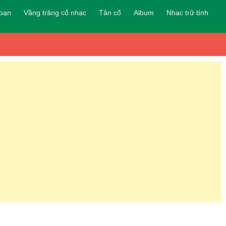
đoạn
Vầng trăng cổ nhạc
Tân cổ
Album
Nhạc trữ tình