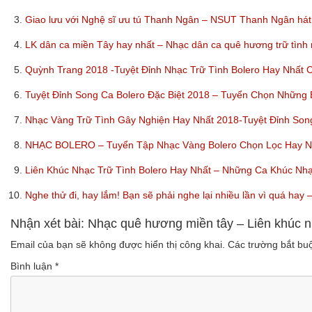
3.
Giao lưu với Nghệ sĩ ưu tú Thanh Ngân – NSUT Thanh Ngân hát
4.
LK dân ca miền Tây hay nhất – Nhạc dân ca quê hương trữ tình
5.
Quỳnh Trang 2018 -Tuyệt Đỉnh Nhạc Trữ Tình Bolero Hay Nhất
6.
Tuyệt Đỉnh Song Ca Bolero Đặc Biệt 2018 – Tuyển Chọn Những
7.
Nhạc Vàng Trữ Tình Gây Nghiện Hay Nhất 2018-Tuyệt Đỉnh So
8.
NHẠC BOLERO – Tuyển Tập Nhạc Vàng Bolero Chọn Lọc Hay Nhấ
9.
Liên Khúc Nhạc Trữ Tình Bolero Hay Nhất – Những Ca Khúc Nh
10.
Nghe thử đi, hay lắm! Bạn sẽ phải nghe lại nhiều lần vì quá ha
Nhận xét bài: Nhạc quê hương miền tây – Liên khúc n
Email của bạn sẽ không được hiển thị công khai.
Các trường bắt b
Bình luận
*