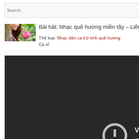
Bài hát: Nhạc quê hương miền tây – Liê
Thể loại:
Nhạc dân ca trữ tình quê hương
Ca sĩ: