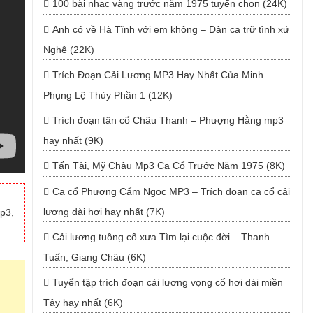
100 bài nhạc vàng trước năm 1975 tuyển chọn (24K)
Anh có về Hà Tĩnh với em không – Dân ca trữ tình xứ
Nghệ (22K)
Trích Đoạn Cải Lương MP3 Hay Nhất Của Minh
Phụng Lệ Thủy Phần 1 (12K)
Trích đoạn tân cổ Châu Thanh – Phượng Hằng mp3
hay nhất (9K)
Tấn Tài, Mỹ Châu Mp3 Ca Cổ Trước Năm 1975 (8K)
Ca cổ Phương Cẩm Ngọc MP3 – Trích đoạn ca cổ cải
lương dài hơi hay nhất (7K)
p3,
Cải lương tuồng cổ xưa Tìm lại cuộc đời – Thanh
Tuấn, Giang Châu (6K)
Tuyển tập trích đoạn cải lương vọng cổ hơi dài miền
Tây hay nhất (6K)