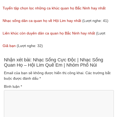
2018
Tuyển tập chọn lọc những ca khúc quan họ Bắc Ninh hay nhất
(Lượt nghe: 31)
(Lượt nghe: 214)
Nhạc sống dân ca quan họ về Hội Lim hay nhất
(Lượt nghe: 41)
Liên khúc còn duyên dân ca quan họ Bắc Ninh hay nhất
(Lượt
nghe: 108)
Giã bạn
(Lượt nghe: 32)
Nhận xét bài: Nhạc Sống Cực Độc | Nhạc Sống
Quan Họ – Hội Lim Quê Em | Nhóm Phố Núi
Email của bạn sẽ không được hiển thị công khai.
Các trường bắt
buộc được đánh dấu
*
Bình luận
*