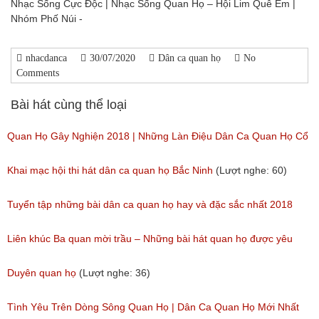
Nhạc Sống Cực Độc | Nhạc Sống Quan Họ – Hội Lim Quê Em |
Nhóm Phố Núi -
nhacdanca
30/07/2020
Dân ca quan họ
No
Comments
Bài hát cùng thể loại
Quan Họ Gây Nghiện 2018 | Những Làn Điệu Dân Ca Quan Họ Cổ
Bắc Ninh Hay Ngây Ngất
Khai mạc hội thi hát dân ca quan họ Bắc Ninh
(Lượt nghe: 60)
(Lượt nghe: 84)
Tuyển tập những bài dân ca quan họ hay và đặc sắc nhất 2018
(Lượt nghe: 59)
Liên khúc Ba quan mời trầu – Những bài hát quan họ được yêu
thích nhất hiện nay
Duyên quan họ
(Lượt nghe: 36)
(Lượt nghe: 173)
Tình Yêu Trên Dòng Sông Quan Họ | Dân Ca Quan Họ Mới Nhất