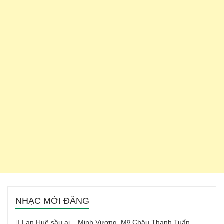
NHẠC MỚI ĐĂNG
Lan Huệ sầu ai – Minh Vương, Mỹ Châu Thanh Tuấn,