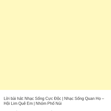
Lời bài hát: Nhạc Sống Cực Độc | Nhạc Sống Quan Họ –
Hội Lim Quê Em | Nhóm Phố Núi