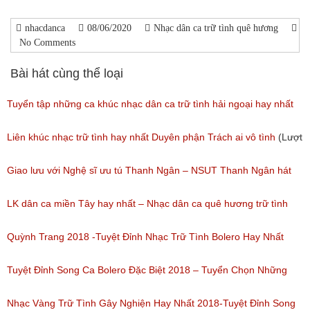
nhacdanca
08/06/2020
Nhạc dân ca trữ tình quê hương
No Comments
Bài hát cùng thể loại
Tuyển tập những ca khúc nhạc dân ca trữ tình hải ngoại hay nhất
(Lượt nghe: 277)
Liên khúc nhạc trữ tình hay nhất Duyên phận Trách ai vô tình
(Lượt
nghe: 193)
Giao lưu với Nghệ sĩ ưu tú Thanh Ngân – NSUT Thanh Ngân hát
Bolero
LK dân ca miền Tây hay nhất – Nhạc dân ca quê hương trữ tình
(Lượt nghe: 80)
miền tây hay nhất
Quỳnh Trang 2018 -Tuyệt Đỉnh Nhạc Trữ Tình Bolero Hay Nhất
(Lượt nghe: 184)
Của Quỳnh Trang 2018
Tuyệt Đỉnh Song Ca Bolero Đặc Biệt 2018 – Tuyển Chọn Những
(Lượt nghe: 155)
Bài Hát Song Ca Nhạc Vàng Bolero Hay Nhất
Nhạc Vàng Trữ Tình Gây Nghiện Hay Nhất 2018-Tuyệt Đỉnh Song