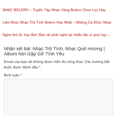
(Lượt nghe: 218)
Ca Thiên Quang Quỳnh Trang Ngọt Ngào
NHẠC BOLERO – Tuyển Tập Nhạc Vàng Bolero Chọn Lọc Hay
(Lượt nghe: 219)
Nhất / Tuyệt Đỉnh Bolero
Liên Khúc Nhạc Trữ Tình Bolero Hay Nhất – Những Ca Khúc Nhạc
(Lượt nghe: 99)
Vàng Trữ Tình Hay Nhất 2018
Nghe thử đi, hay lắm! Bạn sẽ phải nghe lại nhiều lần vì quá hay –
(Lượt nghe: 75)
Nhạc miền Tây đặc sắc
Nhận xét bài: Nhạc Trữ Tình, Nhạc Quê Hương |
Album Nơi Gặp Gỡ Tình Yêu
(Lượt nghe: 46)
Email của bạn sẽ không được hiển thị công khai.
Các trường bắt
buộc được đánh dấu
*
Bình luận
*