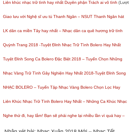
(Lượt nghe: 277)
Liên khúc nhạc trữ tình hay nhất Duyên phận Trách ai vô tình
(Lượt
nghe: 193)
Giao lưu với Nghệ sĩ ưu tú Thanh Ngân – NSUT Thanh Ngân hát
Bolero
LK dân ca miền Tây hay nhất – Nhạc dân ca quê hương trữ tình
(Lượt nghe: 80)
miền tây hay nhất
Quỳnh Trang 2018 -Tuyệt Đỉnh Nhạc Trữ Tình Bolero Hay Nhất
(Lượt nghe: 184)
Của Quỳnh Trang 2018
Tuyệt Đỉnh Song Ca Bolero Đặc Biệt 2018 – Tuyển Chọn Những
(Lượt nghe: 155)
Bài Hát Song Ca Nhạc Vàng Bolero Hay Nhất
Nhạc Vàng Trữ Tình Gây Nghiện Hay Nhất 2018-Tuyệt Đỉnh Song
(Lượt nghe: 218)
Ca Thiên Quang Quỳnh Trang Ngọt Ngào
NHẠC BOLERO – Tuyển Tập Nhạc Vàng Bolero Chọn Lọc Hay
(Lượt nghe: 219)
Nhất / Tuyệt Đỉnh Bolero
Liên Khúc Nhạc Trữ Tình Bolero Hay Nhất – Những Ca Khúc Nhạc
(Lượt nghe: 99)
Vàng Trữ Tình Hay Nhất 2018
Nghe thử đi, hay lắm! Bạn sẽ phải nghe lại nhiều lần vì quá hay –
(Lượt nghe: 75)
Nhạc miền Tây đặc sắc
Nhận xét bài: Nhạc Xuân 2018 Mới – Nhạc Tết