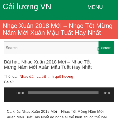
Cải lương VN
MENU
Nhạc Xuân 2018 Mới – Nhạc Tết Mừng
Năm Mới Xuân Mậu Tuất Hay Nhất
Search
Bài hát: Nhạc Xuân 2018 Mới – Nhạc Tết
Mừng Năm Mới Xuân Mậu Tuất Hay Nhất
Thể loại:
Nhạc dân ca trữ tình quê hương
Ca sĩ:
00:00
00:00
Trình
chơi
Audio
Ca khúc Nhạc Xuân 2018 Mới – Nhạc Tết Mừng Năm Mới
Xuân Mậu Tuất Hay Nhất do nghệ sĩ thể hiện, thuộc thể loại