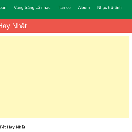
đoạn
Vầng trăng cổ nhạc
Tân cổ
Album
Nhạc trữ tình
Hay Nhất
Tết Hay Nhất