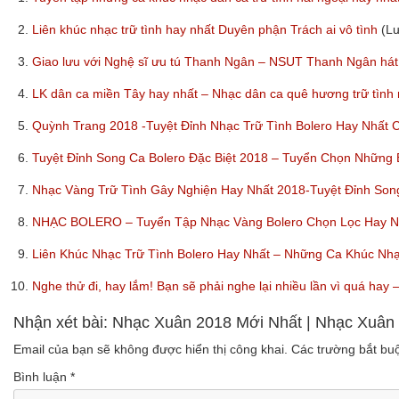
2.
Liên khúc nhạc trữ tình hay nhất Duyên phận Trách ai vô tình
(L
3.
Giao lưu với Nghệ sĩ ưu tú Thanh Ngân – NSUT Thanh Ngân hát
4.
LK dân ca miền Tây hay nhất – Nhạc dân ca quê hương trữ tình
5.
Quỳnh Trang 2018 -Tuyệt Đỉnh Nhạc Trữ Tình Bolero Hay Nhất
6.
Tuyệt Đỉnh Song Ca Bolero Đặc Biệt 2018 – Tuyển Chọn Những
7.
Nhạc Vàng Trữ Tình Gây Nghiện Hay Nhất 2018-Tuyệt Đỉnh So
8.
NHẠC BOLERO – Tuyển Tập Nhạc Vàng Bolero Chọn Lọc Hay Nhấ
9.
Liên Khúc Nhạc Trữ Tình Bolero Hay Nhất – Những Ca Khúc Nh
10.
Nghe thử đi, hay lắm! Bạn sẽ phải nghe lại nhiều lần vì quá ha
Nhận xét bài: Nhạc Xuân 2018 Mới Nhất | Nhạc Xuân
Email của bạn sẽ không được hiển thị công khai.
Các trường bắt b
Bình luận
*