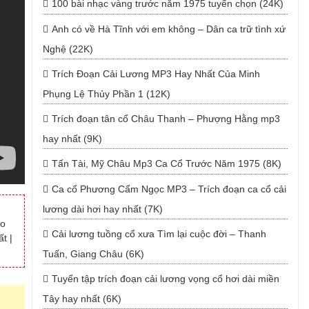
100 bài nhạc vàng trước năm 1975 tuyển chọn (24K)
Anh có về Hà Tĩnh với em không – Dân ca trữ tình xứ
Nghệ (22K)
Trích Đoạn Cải Lương MP3 Hay Nhất Của Minh
Phụng Lệ Thủy Phần 1 (12K)
Trích đoạn tân cổ Châu Thanh – Phượng Hằng mp3
hay nhất (9K)
Tấn Tài, Mỹ Châu Mp3 Ca Cổ Trước Năm 1975 (8K)
Ca cổ Phương Cẩm Ngọc MP3 – Trích đoạn ca cổ cải
lương dài hơi hay nhất (7K)
ào
Cải lương tuồng cổ xưa Tìm lại cuộc đời – Thanh
t |
Tuấn, Giang Châu (6K)
Tuyển tập trích đoạn cải lương vọng cổ hơi dài miền
Tây hay nhất (6K)