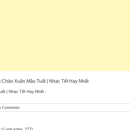
t Chào Xuân Mậu Tuất | Nhạc Tết Hay Nhất
t | Nhạc Tết Hay Nhất -
o Comments
t
(Lượt nghe: 277)