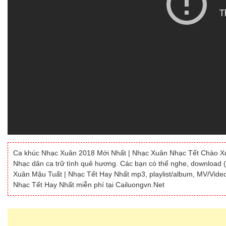
Ca khúc Nhạc Xuân 2018 Mới Nhất | Nhạc Xuân Nhạc Tết Chào Xuân
Nhạc dân ca trữ tình quê hương. Các bạn có thể nghe, download 
Xuân Mậu Tuất | Nhạc Tết Hay Nhất mp3, playlist/album, MV/Vid
Nhạc Tết Hay Nhất miễn phí tại Cailuongvn.Net