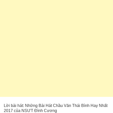
Lời bài hát: Những Bài Hát Chầu Văn Thái Bình Hay Nhất
2017 của NSƯT Đình Cương