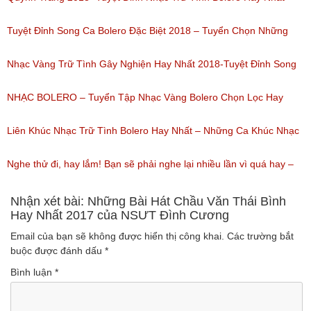
(Lượt nghe: 184)
Của Quỳnh Trang 2018
Tuyệt Đỉnh Song Ca Bolero Đặc Biệt 2018 – Tuyển Chọn Những
(Lượt nghe: 155)
Bài Hát Song Ca Nhạc Vàng Bolero Hay Nhất
Nhạc Vàng Trữ Tình Gây Nghiện Hay Nhất 2018-Tuyệt Đỉnh Song
(Lượt nghe: 218)
Ca Thiên Quang Quỳnh Trang Ngọt Ngào
NHẠC BOLERO – Tuyển Tập Nhạc Vàng Bolero Chọn Lọc Hay
(Lượt nghe: 219)
Nhất / Tuyệt Đỉnh Bolero
Liên Khúc Nhạc Trữ Tình Bolero Hay Nhất – Những Ca Khúc Nhạc
(Lượt nghe: 99)
Vàng Trữ Tình Hay Nhất 2018
Nghe thử đi, hay lắm! Bạn sẽ phải nghe lại nhiều lần vì quá hay –
(Lượt nghe: 75)
Nhạc miền Tây đặc sắc
Nhận xét bài: Những Bài Hát Chầu Văn Thái Bình
Hay Nhất 2017 của NSƯT Đình Cương
(Lượt nghe: 46)
Email của bạn sẽ không được hiển thị công khai.
Các trường bắt
buộc được đánh dấu
*
Bình luận
*