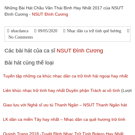
Những Bài Hát Chầu Văn Thái Bình Hay Nhất 2017 của NSƯT
Đình Cương -
NSUT Đình Cương
nhacdanca
09/05/2020
Nhạc dân ca trữ tình quê hương
No Comments
Các bài hát của ca sĩ
NSUT Đình Cương
Bài hát cùng thể loại
Tuyển tập những ca khúc nhạc dân ca trữ tình hải ngoại hay nhất
(Lượt nghe: 277)
Liên khúc nhạc trữ tình hay nhất Duyên phận Trách ai vô tình
(Lượt
nghe: 193)
Giao lưu với Nghệ sĩ ưu tú Thanh Ngân – NSUT Thanh Ngân hát
Bolero
LK dân ca miền Tây hay nhất – Nhạc dân ca quê hương trữ tình
(Lượt nghe: 80)
miền tây hay nhất
Quỳnh Trang 2018 -Tuyệt Đỉnh Nhạc Trữ Tình Bolero Hay Nhất