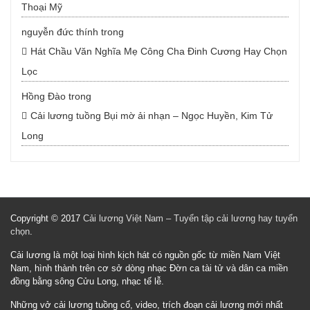
Thoại Mỹ
nguyễn đức thính
trong
Hát Chầu Văn Nghĩa Mẹ Công Cha Đinh Cương Hay Chọn
Lọc
Hồng Đào
trong
Cải lương tuồng Bụi mờ ải nhạn – Ngọc Huyền, Kim Tử
Long
Copyright © 2017
Cải lương Việt Nam – Tuyển tập cải lương hay tuyển
chọn
.
Cải lương là một loại hình kịch hát có nguồn gốc từ miền Nam Việt
Nam, hình thành trên cơ sở dòng nhạc Đờn ca tài tử và dân ca miền
đồng bằng sông Cửu Long, nhạc tế lễ.
Những vở cải lương tuồng cổ, video, trích đoạn cải lương mới nhất