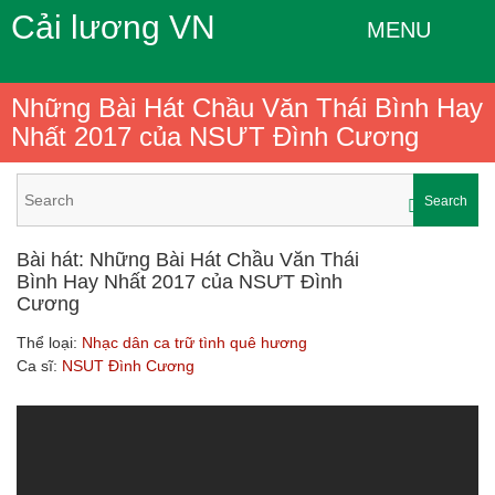
Cải lương VN
MENU
Những Bài Hát Chầu Văn Thái Bình Hay
Nhất 2017 của NSƯT Đình Cương
Search
Bài hát: Những Bài Hát Chầu Văn Thái
Bình Hay Nhất 2017 của NSƯT Đình
Cương
Thể loại:
Nhạc dân ca trữ tình quê hương
Ca sĩ:
NSUT Đình Cương