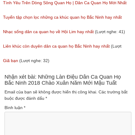
(Lượt nghe: 173)
Tình Yêu Trên Dòng Sông Quan Họ | Dân Ca Quan Họ Mới Nhất
2018
Tuyển tập chọn lọc những ca khúc quan họ Bắc Ninh hay nhất
(Lượt nghe: 31)
(Lượt nghe: 214)
Nhạc sống dân ca quan họ về Hội Lim hay nhất
(Lượt nghe: 41)
Liên khúc còn duyên dân ca quan họ Bắc Ninh hay nhất
(Lượt
nghe: 108)
Giã bạn
(Lượt nghe: 32)
Nhận xét bài: Những Làn Điệu Dân Ca Quan Họ
Bắc Ninh 2018 Chào Xuân Năm Mới Mậu Tuất
Email của bạn sẽ không được hiển thị công khai.
Các trường bắt
buộc được đánh dấu
*
Bình luận
*