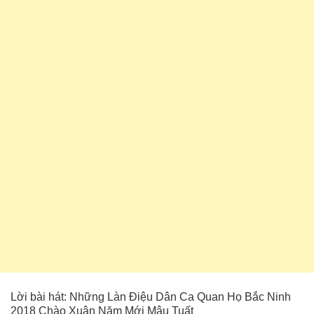
Lời bài hát: Những Làn Điệu Dân Ca Quan Họ Bắc Ninh
2018 Chào Xuân Năm Mới Mậu Tuất