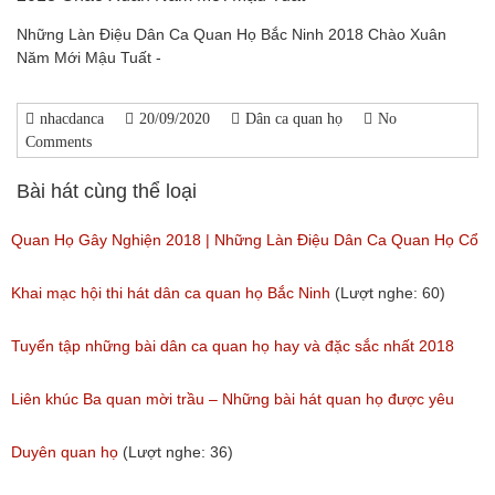
Những Làn Điệu Dân Ca Quan Họ Bắc Ninh 2018 Chào Xuân
Năm Mới Mậu Tuất -
nhacdanca
20/09/2020
Dân ca quan họ
No
Comments
Bài hát cùng thể loại
Quan Họ Gây Nghiện 2018 | Những Làn Điệu Dân Ca Quan Họ Cổ
Bắc Ninh Hay Ngây Ngất
Khai mạc hội thi hát dân ca quan họ Bắc Ninh
(Lượt nghe: 60)
(Lượt nghe: 84)
Tuyển tập những bài dân ca quan họ hay và đặc sắc nhất 2018
(Lượt nghe: 59)
Liên khúc Ba quan mời trầu – Những bài hát quan họ được yêu
thích nhất hiện nay
Duyên quan họ
(Lượt nghe: 36)