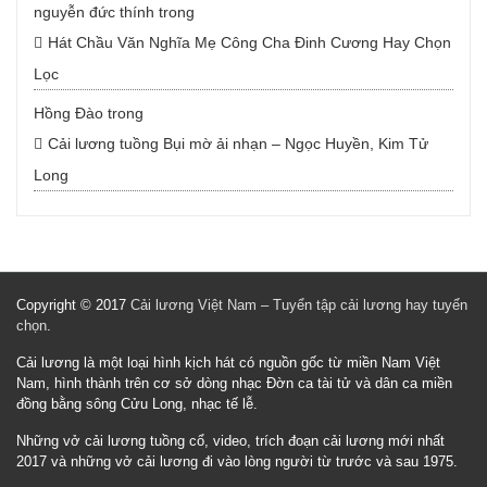
nguyễn đức thính
trong
Hát Chầu Văn Nghĩa Mẹ Công Cha Đinh Cương Hay Chọn
Lọc
Hồng Đào
trong
Cải lương tuồng Bụi mờ ải nhạn – Ngọc Huyền, Kim Tử
Long
Copyright © 2017
Cải lương Việt Nam – Tuyển tập cải lương hay tuyển
chọn
.
Cải lương là một loại hình kịch hát có nguồn gốc từ miền Nam Việt
Nam, hình thành trên cơ sở dòng nhạc Đờn ca tài tử và dân ca miền
đồng bằng sông Cửu Long, nhạc tế lễ.
Những vở cải lương tuồng cổ, video, trích đoạn cải lương mới nhất
2017 và những vở cải lương đi vào lòng người từ trước và sau 1975.