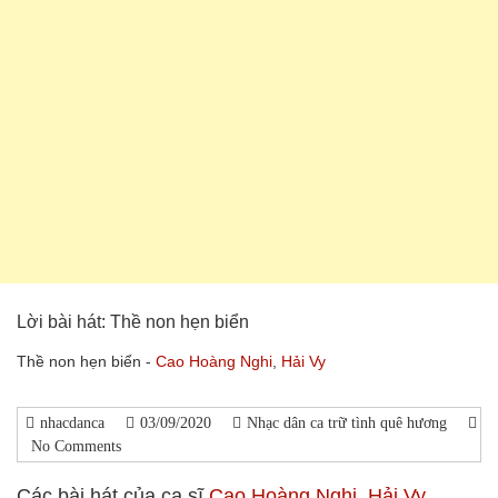
Lời bài hát: Thề non hẹn biển
Thề non hẹn biển -
Cao Hoàng Nghi
,
Hải Vy
nhacdanca
03/09/2020
Nhạc dân ca trữ tình quê hương
No Comments
Các bài hát của ca sĩ
Cao Hoàng Nghi
,
Hải Vy