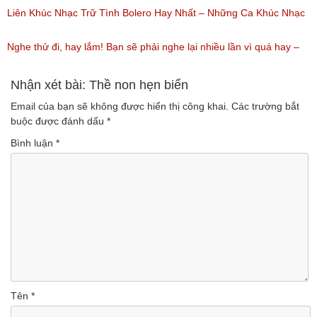
(Lượt nghe: 219)
Nhất / Tuyệt Đỉnh Bolero
Liên Khúc Nhạc Trữ Tình Bolero Hay Nhất – Những Ca Khúc Nhạc
(Lượt nghe: 99)
Vàng Trữ Tình Hay Nhất 2018
Nghe thử đi, hay lắm! Bạn sẽ phải nghe lại nhiều lần vì quá hay –
(Lượt nghe: 75)
Nhạc miền Tây đặc sắc
Nhận xét bài: Thề non hẹn biển
Email của bạn sẽ không được hiển thị công khai.
Các trường bắt
(Lượt nghe: 46)
buộc được đánh dấu
*
Bình luận
*
Tên
*