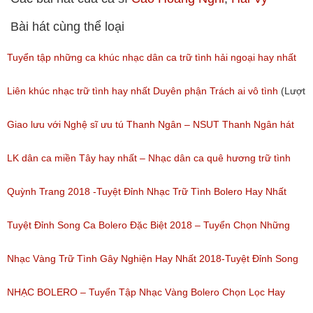
Bài hát cùng thể loại
Tuyển tập những ca khúc nhạc dân ca trữ tình hải ngoại hay nhất
(Lượt nghe: 277)
Liên khúc nhạc trữ tình hay nhất Duyên phận Trách ai vô tình
(Lượt
nghe: 193)
Giao lưu với Nghệ sĩ ưu tú Thanh Ngân – NSUT Thanh Ngân hát
Bolero
LK dân ca miền Tây hay nhất – Nhạc dân ca quê hương trữ tình
(Lượt nghe: 80)
miền tây hay nhất
Quỳnh Trang 2018 -Tuyệt Đỉnh Nhạc Trữ Tình Bolero Hay Nhất
(Lượt nghe: 184)
Của Quỳnh Trang 2018
Tuyệt Đỉnh Song Ca Bolero Đặc Biệt 2018 – Tuyển Chọn Những
(Lượt nghe: 155)
Bài Hát Song Ca Nhạc Vàng Bolero Hay Nhất
Nhạc Vàng Trữ Tình Gây Nghiện Hay Nhất 2018-Tuyệt Đỉnh Song
(Lượt nghe: 218)
Ca Thiên Quang Quỳnh Trang Ngọt Ngào
NHẠC BOLERO – Tuyển Tập Nhạc Vàng Bolero Chọn Lọc Hay