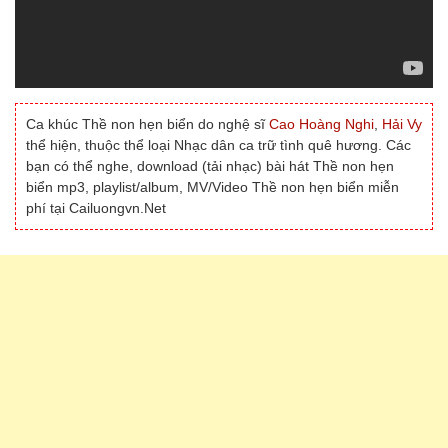
Ca khúc Thề non hẹn biển do nghệ sĩ
Cao Hoàng Nghi
,
Hải Vy
thể hiện, thuộc thể loại Nhạc dân ca trữ tình quê hương. Các
bạn có thể nghe, download (tải nhạc) bài hát Thề non hẹn
biển mp3, playlist/album, MV/Video Thề non hẹn biển miễn
phí tại Cailuongvn.Net