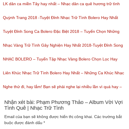
Bolero
LK dân ca miền Tây hay nhất – Nhạc dân ca quê hương trữ tình
(Lượt nghe: 80)
miền tây hay nhất
Quỳnh Trang 2018 -Tuyệt Đỉnh Nhạc Trữ Tình Bolero Hay Nhất
(Lượt nghe: 184)
Của Quỳnh Trang 2018
Tuyệt Đỉnh Song Ca Bolero Đặc Biệt 2018 – Tuyển Chọn Những
(Lượt nghe: 155)
Bài Hát Song Ca Nhạc Vàng Bolero Hay Nhất
Nhạc Vàng Trữ Tình Gây Nghiện Hay Nhất 2018-Tuyệt Đỉnh Song
(Lượt nghe: 218)
Ca Thiên Quang Quỳnh Trang Ngọt Ngào
NHẠC BOLERO – Tuyển Tập Nhạc Vàng Bolero Chọn Lọc Hay
(Lượt nghe: 219)
Nhất / Tuyệt Đỉnh Bolero
Liên Khúc Nhạc Trữ Tình Bolero Hay Nhất – Những Ca Khúc Nhạc
(Lượt nghe: 99)
Vàng Trữ Tình Hay Nhất 2018
Nghe thử đi, hay lắm! Bạn sẽ phải nghe lại nhiều lần vì quá hay –
(Lượt nghe: 75)
Nhạc miền Tây đặc sắc
Nhận xét bài: Phạm Phương Thảo – Album Vời Vợi
Tình Quê | Nhạc Trữ Tình
(Lượt nghe: 46)
Email của bạn sẽ không được hiển thị công khai.
Các trường bắt
buộc được đánh dấu
*