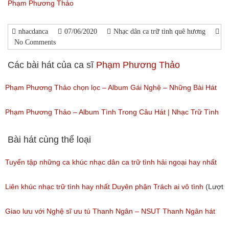
Phạm Phương Thảo
nhacdanca
07/06/2020
Nhạc dân ca trữ tình quê hương
No Comments
Các bài hát của ca sĩ
Phạm Phương Thảo
Phạm Phương Thảo chọn lọc – Album Gái Nghệ – Những Bài Hát
Về Xứ Nghệ Hay Nhất
Phạm Phương Thảo – Album Tình Trong Câu Hát | Nhạc Trữ Tình
(Lượt nghe: 287)
(Lượt nghe: 52)
Bài hát cùng thể loại
Tuyển tập những ca khúc nhạc dân ca trữ tình hải ngoại hay nhất
(Lượt nghe: 277)
Liên khúc nhạc trữ tình hay nhất Duyên phận Trách ai vô tình
(Lượt
nghe: 193)
Giao lưu với Nghệ sĩ ưu tú Thanh Ngân – NSUT Thanh Ngân hát